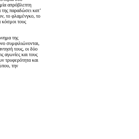
 μία απρόβλεπτη
α της παραδώσει κατ’
ν, το φλαμένγκο, το
ά κόσμοι τους
ώνημα της
όνο συμφιλιώνονται,
ντησή τους, οι δύο
ις αγωνίες και τους
υν τρυφερότητα και
ώπου, την