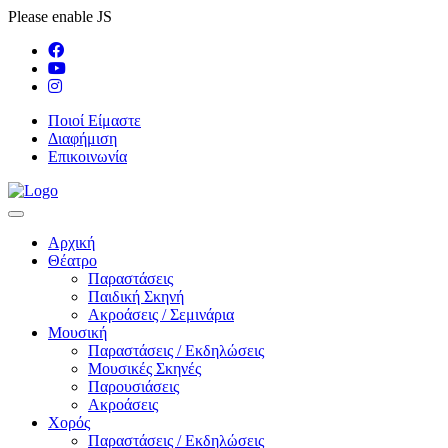
Please enable JS
Ποιοί Είμαστε
Διαφήμιση
Επικοινωνία
Αρχική
Θέατρο
Παραστάσεις
Παιδική Σκηνή
Ακροάσεις / Σεμινάρια
Μουσική
Παραστάσεις / Εκδηλώσεις
Μουσικές Σκηνές
Παρουσιάσεις
Ακροάσεις
Χορός
Παραστάσεις / Εκδηλώσεις