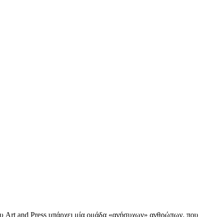
ου Art and Press υπάρχει μία ομάδα «ανήσυχων» ανθρώπων, που