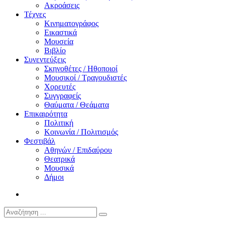
Ακροάσεις
Τέχνες
Κινηματογράφος
Εικαστικά
Μουσεία
Βιβλίο
Συνεντεύξεις
Σκηνοθέτες / Ηθοποιοί
Μουσικοί / Τραγουδιστές
Χορευτές
Συγγραφείς
Θαύματα / Θεάματα
Επικαιρότητα
Πολιτική
Κοινωνία / Πολιτισμός
Φεστιβάλ
Αθηνών / Επιδαύρου
Θεατρικά
Μουσικά
Δήμοι