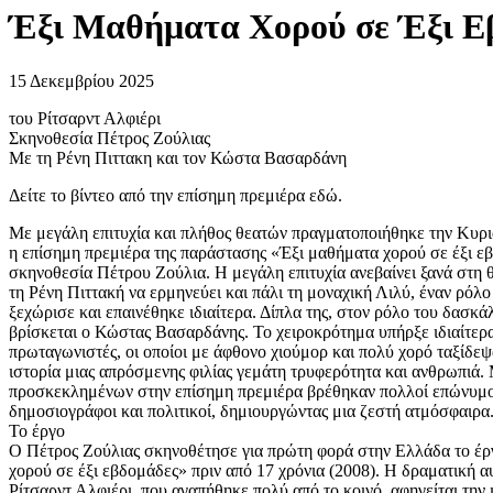
Έξι Μαθήματα Χορού σε Έξι Εβ
15 Δεκεμβρίου 2025
του Ρίτσαρντ Αλφιέρι
Σκηνοθεσία Πέτρος Ζούλιας
Με τη Ρένη Πιττακη και τον Κώστα Βασαρδάνη
Δείτε το βίντεο από την επίσημη πρεμιέρα εδώ.
Με μεγάλη επιτυχία και πλήθος θεατών πραγματοποιήθηκε την Κυρ
η επίσημη πρεμιέρα της παράστασης «Έξι μαθήματα χορού σε έξι ε
σκηνοθεσία Πέτρου Ζούλια. Η μεγάλη επιτυχία ανεβαίνει ξανά στη 
τη Ρένη Πιττακή να ερμηνεύει και πάλι τη μοναχική Λιλύ, έναν ρόλο 
ξεχώρισε και επαινέθηκε ιδιαίτερα. Δίπλα της, στον ρόλο του δασκ
βρίσκεται ο Κώστας Βασαρδάνης. Το χειροκρότημα υπήρξε ιδιαίτερα
πρωταγωνιστές, οι οποίοι με άφθονο χιούμορ και πολύ χορό ταξίδεψ
ιστορία μιας απρόσμενης φιλίας γεμάτη τρυφερότητα και ανθρωπιά.
προσκεκλημένων στην επίσημη πρεμιέρα βρέθηκαν πολλοί επώνυμοι
δημοσιογράφοι και πολιτικοί, δημιουργώντας μια ζεστή ατμόσφαιρα
Το έργο
Ο Πέτρος Ζούλιας σκηνοθέτησε για πρώτη φορά στην Ελλάδα το έρ
χορού σε έξι εβδομάδες» πριν από 17 χρόνια (2008). Η δραματική α
Ρίτσαρντ Αλφιέρι, που αγαπήθηκε πολύ από το κοινό, αφηγείται την 