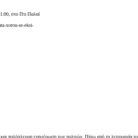
1:00, στο Πτι Παλαί
ta-xorou-se-eksi-
κή και πολύπλευρη ενημέρωση των πολιτών. Πίσω από τη λειτουργία τ