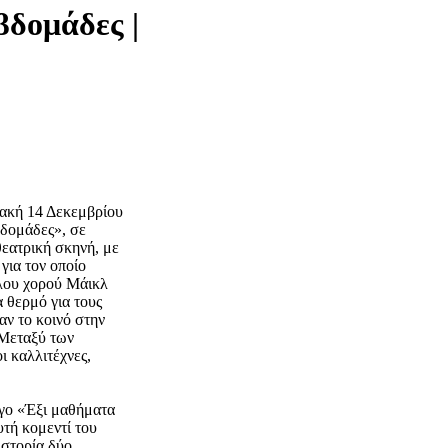
δομάδες |
ιακή 14 Δεκεμβρίου
βδομάδες», σε
θεατρική σκηνή, με
για τον οποίο
άλου χορού Μάικλ
 θερμό για τους
αν το κοινό στην
 Μεταξύ των
 καλλιτέχνες,
.
γο «Έξι μαθήματα
υτή κομεντί του
ιστορία δύο