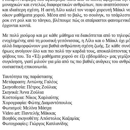
μοναχικών και εντελώς διαφορετικών ανθρώπων, που αναπτύσσουν
και ιδιαίτερη σχέση. Η αστή Λίλυ καλεί τον νεαρό χορευτή Μάικλ ν
οίκον μαθήματα χορού. Μέσα από το βαλς, το σουίνγκ, το τσάρλεστο
ροκ εντ ρολ και το τάνγκο, βλέπουμε πώς οι αταίριαστοι φαινομενικ
έρχονται κοντά.
Με πολύ χιούμορ και με κάθε μάθημα να διακόπτεται από το τηλεφ
ενοχλημένης από τη μουσική γειτόνισσας, η Λίλυ και ο Μάικλ όχι μ
αλλά διαμορφώνουν μια βαθιά ανθρώπινη σχέση ζωής. Σε κάθε συνά
ήρωες ανοίγουν όλο και πιο πολύ την καρδιά τους, αποκαλύπτοντας τ
φόβους του. Τα «Έξι μαθήματα χορού σε έξι εβδομάδες» μας γεμίζο
συγκίνηση, γιατί μιλούν για μία από τις πιο βαθιές ανάγκες του ανθρ
ουσιαστική επικοινωνία.
Ταυτότητα της παράστασης
Μετάφραση: Αντώνης Γαλέος
Σκηνοθεσία: Πέτρος Ζούλιας
Σκηνικά: Άννα Ζούλια
Κοστούμια: Νίκος Χαρλαύτης
Χορογραφία: Φώτης Διαμαντόπουλος
Φωτισμοί: Μελίνα Μάσχα
Video art: Παντελής Μάκκας
Βοηθός σκηνοθέτη: Απόστολος Καζαμίας
Φωτογραφίες: Γιώργος Καπλανίδης