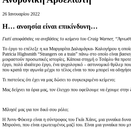
26 Ιανουαρίου 2022
Η… ανοησία είναι επικίνδυνη…
Γιατί αποφάσισες να ανεβάσεις το κείμενο
του Craig Warner
, “Άγνωστ
Το έργο το επέλεξε η κα Μαργαρίτα Δαλαμάγκα- Καλογήρου η οποία 
Patricia Highsmith “Strangers on a train” πάνω στο οποίο είναι βασι
μοιραστούν προσωπικές ιστορίες. Κάποια στιγμή ο Τσάρλυ θα προτεί
έργο, πολύ ιδιαίτερο έργο, ένα ψυχολογικό – αστυνομικό θρίλερ πο
που κρατά την αγωνία μέχρι το τέλος είναι το που μπορεί να οδηγήσε
Τι πιστεύεις ότι έχει να μας δώσει το συγκεκριμένο κείμενο;
Μας δείχνει τα όρια μας, τον έλεγχο που οφείλουμε να έχουμε στην
Μίλησέ μας για τον δικό σου ρόλο;
Η Άννυ Φόκνερ είναι η σύντροφος του Γκάι Χάινς, μια γυναίκα δυνα
Μπρούνο, που είναι ερωτευμένος μαζί του. Είναι μια γυναίκα που μπ