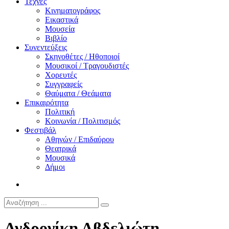
Τέχνες
Κινηματογράφος
Εικαστικά
Μουσεία
Βιβλίο
Συνεντεύξεις
Σκηνοθέτες / Ηθοποιοί
Μουσικοί / Τραγουδιστές
Χορευτές
Συγγραφείς
Θαύματα / Θεάματα
Επικαιρότητα
Πολιτική
Κοινωνία / Πολιτισμός
Φεστιβάλ
Αθηνών / Επιδαύρου
Θεατρικά
Μουσικά
Δήμοι
Ανδρονίκη Αβδελιώτη