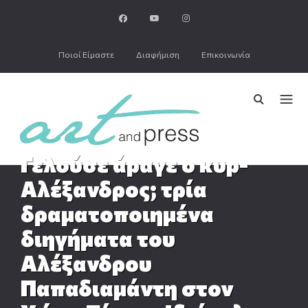
Ποιοί Είμαστε
Διαφήμιση
Επικοινωνία
Γελούσε άραγε ο κυρ-
Αλέξανδρος; τρία
δραματοποιημένα
διηγήματα του
Αλέξανδρου
Παπαδιαμάντη στον