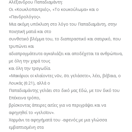
Αλέξανδρου Παπαδιαμάντη:
Οι «Κουκλοπαντριές», «Το κουκούλωμα» και ο
«Πανδρολόγος».
Μια ακόμη υπόκλιση στο λόγο του Παπαδιαμάντη, στην
ποιητική ματιά και στο
συνθετικό βλέμμα του, το διαπεραστικό και σατιρικό, που
τρυπώνει και
αδιαπραγμάτευτα αγκαλιάζει και αποδέχεται τα ανθρώπινα,
με όλη την χαρά τους
και όλη την τραγωδία.
«Μακάριοι οἱ κλαίοντες νῦν, ὅτι γελάσετε», λέει, βέβαια, ο
Λουκάς (6:21), αλλά ο
Παπαδιαμάντης γελάει στο δικό μας Εδώ, με τον δικό του
Επέκεινα τρόπο,
βρίσκοντας άπειρες αιτίες για να περιγράψει και να
αφηγηθεί το «γελοῖον».
Χαρμάνι τα αφηγήματά του -αφενός με μια γλώσσα
εμβαπτισμένη στα