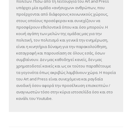
πολιτών. Πίσω από τη λειτουργία του Art and Press
υπάρχει μία ομάδα «ανήσυχων» ανθρώπων, που
προέρχονται από διάφορους κοινωνικούς χώρους,
στους οποίους προσέφεραν και συνεχίζουν να
προσφέρουν εθελοντικά όπου και όσο μπορούν. Η
κοινή αγάπη των μελών της ομάδας μας για την
πολιτική, τον πολιτισμό και γενικά την ενημέρωση,
είναι η κινητήρια δύναμη για την παρακολούθηση,
καταγραφή και παρουσίαση σε όλους εσάς, όσων
συμβαίνουν. Δεν μας καθοδηγεί κανείς, δεν μας
χρηματοδοτεί κανείς και ως εκ τούτου παραθέτουμε
τα γεγονότα όπως ακριβώς λαμβάνουν χώρα. Η πορεία
του Art and Press είναι συνεχόμενα και ραγδαία
ανοδική όσον αφορά την προσέλκυση επισκεπτών /
αναγνωστών τόσο στην κύρια ιστοσελίδα όσο και στο
κανάλι του Youtube.