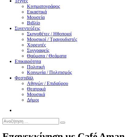
Τέχνες
Κινηματογράφος
Εικαστικά
Μουσεία
Βιβλίο
Συνεντεύξεις
Σκηνοθέτες / Ηθοποιοί
Μουσικοί / Τραγουδιστές
Χορευτές
Συγγραφείς
Θαύματα / Θεάματα
Επικαιρότητα
Πολιτική
Κοινωνία / Πολιτισμός
Φεστιβάλ
Αθηνών / Επιδαύρου
Θεατρικά
Μουσικά
Δήμοι
Επανεκκίνηση με Café Aman,