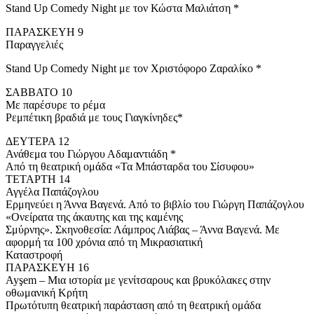
Stand Up Comedy Night με τον Κώστα Μαλιάτση *
ΠΑΡΑΣΚΕΥΗ 9
Παραγγελιές
Stand Up Comedy Night με τον Χριστόφορο Ζαραλίκο *
ΣΑΒΒΑΤΟ 10
Με παρέσυρε το ρέμα
Ρεμπέτικη βραδιά με τους Γιαγκίνηδες*
ΔΕΥΤΕΡΑ 12
Ανάθεμα του Γιώργου Αδαμαντιάδη *
Από τη θεατρική ομάδα «Τα Μπάσταρδα του Σίσυφου»
ΤΕΤΑΡΤΗ 14
Αγγέλα Παπάζογλου
Ερμηνεύει η Άννα Βαγενά. Από το βιβλίο του Γιώργη Παπάζογλου
«Ονείρατα της άκαυτης και της καμένης
Σμύρνης». Σκηνοθεσία: Λάμπρος Λιάβας – Άννα Βαγενά. Με
αφορμή τα 100 χρόνια από τη Μικρασιατική
Καταστροφή
ΠΑΡΑΣΚΕΥΗ 16
Ayşem – Μια ιστορία με γενίτσαρους και βρυκόλακες στην
οθωμανική Κρήτη
Πρωτότυπη θεατρική παράσταση από τη θεατρική ομάδα