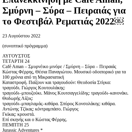
Σμύρνη – Σύρα – Πειραιάς για
το Φεστιβάλ Ρεματιάς 2022￼
23 Αυγούστου 2022
(συνοπτικό πρόγραμμα)
ΑΥΓΟΥΣΤΟΣ
ΤΕΤΑΡΤΗ 24
Café Aman – Σμυρνέικο μινόρε / Σμύρνη – Σύρα – Πειραιάς
Κώστας Φέρρης, Θέσια Παναγιώτου. Μουσικό οδοιπορικό για τα
100 χρόνια από τη Μικρασιατική
Καταστροφή. Παίζουν και τραγουδούν: Θεοδοσία Στίγκα:
τραγούδι. Γιώργος Κουτουλάκης:
τραγούδι–μπουζούκι. Μάνος Κουτσαγγελίδης: τραγούδι–κανονάκι.
Θοδωρής Λίζος:
τραγούδι–μπαγλαμάς–κιθάρα. Σπύρος Κονσολάκης: κιθάρα.
Αντώνης Τζίκας: κόντραμπάσο. Γιώργος
Γκίκας: κρουστά.
Επί σκηνής και ο Κώστας Φέρρης.
ΠΕΜΠΤΗ 25
Jurassic Adventures *