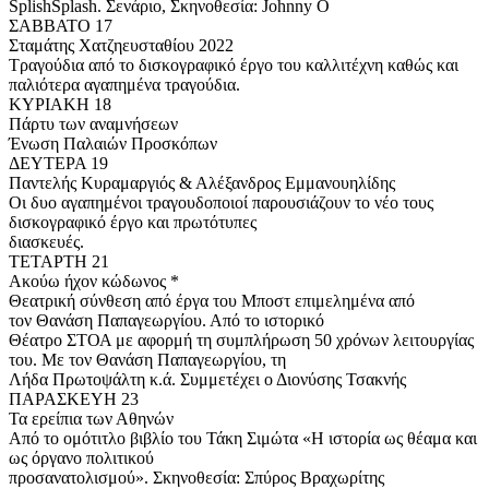
SplishSplash. Σενάριο, Σκηνοθεσία: Johnny O
ΣΑΒΒΑΤΟ 17
Σταμάτης Χατζηευσταθίου 2022
Τραγούδια από το δισκογραφικό έργο του καλλιτέχνη καθώς και
παλιότερα αγαπημένα τραγούδια.
ΚΥΡΙΑΚΗ 18
Πάρτυ των αναμνήσεων
Ένωση Παλαιών Προσκόπων
ΔΕΥΤΕΡΑ 19
Παντελής Κυραμαργιός & Αλέξανδρος Εμμανουηλίδης
Οι δυο αγαπημένοι τραγουδοποιοί παρουσιάζουν το νέο τους
δισκογραφικό έργο και πρωτότυπες
διασκευές.
ΤΕΤΑΡΤΗ 21
Ακούω ήχον κώδωνος *
Θεατρική σύνθεση από έργα του Μποστ επιμελημένα από
τον Θανάση Παπαγεωργίου. Από το ιστορικό
Θέατρο ΣΤΟΑ με αφορμή τη συμπλήρωση 50 χρόνων λειτουργίας
του. Με τον Θανάση Παπαγεωργίου, τη
Λήδα Πρωτοψάλτη κ.ά. Συμμετέχει ο Διονύσης Τσακνής
ΠΑΡΑΣΚΕΥΗ 23
Τα ερείπια των Αθηνών
Από το ομότιτλο βιβλίο του Τάκη Σιμώτα «Η ιστορία ως θέαμα και
ως όργανο πολιτικού
προσανατολισμού». Σκηνοθεσία: Σπύρος Βραχωρίτης