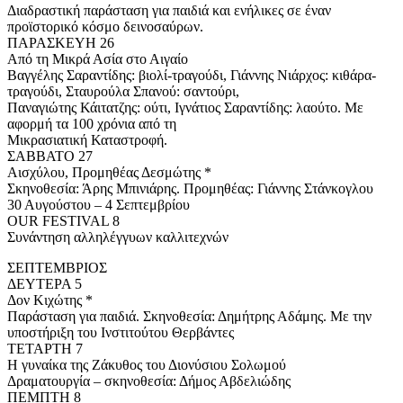
Διαδραστική παράσταση για παιδιά και ενήλικες σε έναν
προϊστορικό κόσμο δεινοσαύρων.
ΠΑΡΑΣΚΕΥΗ 26
Από τη Μικρά Ασία στο Αιγαίο
Βαγγέλης Σαραντίδης: βιολί-τραγούδι, Γιάννης Νιάρχος: κιθάρα-
τραγούδι, Σταυρούλα Σπανού: σαντούρι,
Παναγιώτης Κάιτατζης: ούτι, Ιγνάτιος Σαραντίδης: λαούτο. Με
αφορμή τα 100 χρόνια από τη
Μικρασιατική Καταστροφή.
ΣΑΒΒΑΤΟ 27
Αισχύλου, Προμηθέας Δεσμώτης *
Σκηνοθεσία: Άρης Μπινιάρης. Προμηθέας: Γιάννης Στάνκογλου
30 Αυγούστου – 4 Σεπτεμβρίου
OUR FESTIVAL 8
Συνάντηση αλληλέγγυων καλλιτεχνών
ΣΕΠΤΕΜΒΡΙΟΣ
ΔΕΥΤΕΡΑ 5
Δον Κιχώτης *
Παράσταση για παιδιά. Σκηνοθεσία: Δημήτρης Αδάμης. Με την
υποστήριξη του Ινστιτούτου Θερβάντες
ΤΕΤΑΡΤΗ 7
Η γυναίκα της Ζάκυθος του Διονύσιου Σολωμού
Δραματουργία – σκηνοθεσία: Δήμος Αβδελιώδης
ΠΕΜΠΤΗ 8