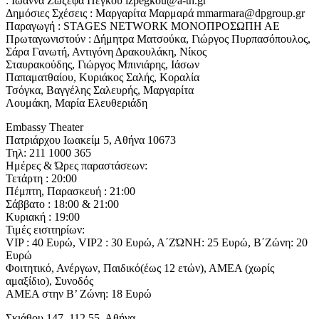
: Ιωάννα Ζωζέφα Πέγκου izpegkou@a-th.gr
Δημόσιες Σχέσεις : Μαργαρίτα Μαρμαρά mmarmara@dpgroup.gr
Παραγωγή : STAGES NETWORK ΜΟΝΟΠΡΟΣΩΠΗ ΑΕ
Πρωταγωνιστούν : Δήμητρα Ματσούκα, Γιώργος Πυρπασόπουλος,
Σάρα Γανωτή, Αντιγόνη Δρακουλάκη, Νίκος
Σταυρακούδης, Γιώργος Μπινιάρης, Ιάσων
Παπαματθαίου, Κυριάκος Σαλής, Κοραλία
Τσόγκα, Βαγγέλης Σαλευρής, Μαργαρίτα
Λουμάκη, Μαρία Ελευθεριάδη
Embassy Theater
Πατριάρχου Ιωακείμ 5, Αθήνα 10673
Τηλ: 211 1000 365
Ημέρες & Ώρες παραστάσεων:
Τετάρτη : 20:00
Πέμπτη, Παρασκευή : 21:00
Σάββατο : 18:00 & 21:00
Κυριακή : 19:00
Τιμές εισιτηρίων:
VIP : 40 Ευρώ, VIP2 : 30 Ευρώ, Α΄ΖΏΝΗ: 25 Ευρώ, Β΄Ζώνη: 20
Ευρώ
Φοιτητικό, Ανέργων, Παιδικό(έως 12 ετών), ΑΜΕΑ (χωρίς
αμαξίδιο), Συνοδός
ΑΜΕΑ στην B’ Ζώνη: 18 Ευρώ
Σκιάθου 147, 112 55, Αθήνα