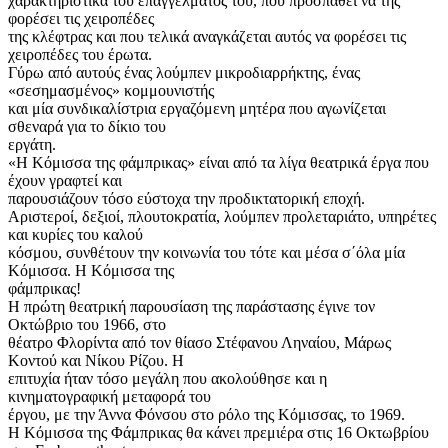
χαρακτηριστικά του επαγγέλματός του, που προσπαθεί να της
φορέσει τις χειροπέδες
της κλέφτρας και που τελικά αναγκάζεται αυτός να φορέσει τις
χειροπέδες του έρωτα.
Γύρω από αυτούς ένας λούμπεν μικροδιαρρήκτης, ένας
«σεσημασμένος» κομμουνιστής
και μία συνδικαλίστρια εργαζόμενη μητέρα που αγωνίζεται
σθεναρά για το δίκιο του
εργάτη.
«Η Κόμισσα της φάμπρικας» είναι από τα λίγα θεατρικά έργα που
έχουν γραφτεί και
παρουσιάζουν τόσο εύστοχα την προδικτατορική εποχή.
Αριστεροί, δεξιοί, πλουτοκρατία, λούμπεν προλεταριάτο, υπηρέτες
και κυρίες του καλού
κόσμου, συνθέτουν την κοινωνία του τότε και μέσα σ΄όλα μία
Κόμισσα. Η Κόμισσα της
φάμπρικας!
Η πρώτη θεατρική παρουσίαση της παράστασης έγινε τον
Οκτώβριο του 1966, στο
θέατρο Φλορίντα από τον θίασο Στέφανου Ληναίου, Μάρως
Κοντού και Νίκου Ρίζου. Η
επιτυχία ήταν τόσο μεγάλη που ακολούθησε και η
κινηματογραφική μεταφορά του
έργου, με την Άννα Φόνσου στο ρόλο της Κόμισσας, το 1969.
Η Κόμισσα της Φάμπρικας θα κάνει πρεμιέρα στις 16 Οκτωβρίου