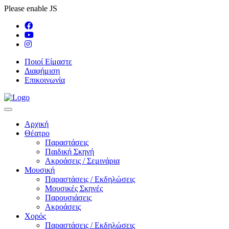
Please enable JS
Ποιοί Είμαστε
Διαφήμιση
Επικοινωνία
Αρχική
Θέατρο
Παραστάσεις
Παιδική Σκηνή
Ακροάσεις / Σεμινάρια
Μουσική
Παραστάσεις / Εκδηλώσεις
Μουσικές Σκηνές
Παρουσιάσεις
Ακροάσεις
Χορός
Παραστάσεις / Εκδηλώσεις