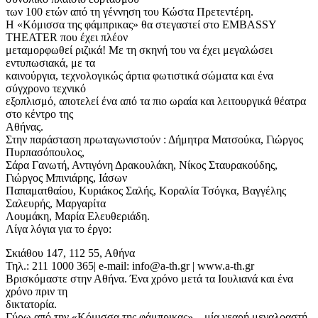
των 100 ετών από τη γέννηση του Κώστα Πρετεντέρη.
Η «Κόμισσα της φάμπρικας» θα στεγαστεί στο EMBASSY
THEATER που έχει πλέον
μεταμορφωθεί ριζικά! Με τη σκηνή του να έχει μεγαλώσει
εντυπωσιακά, με τα
καινούργια, τεχνολογικώς άρτια φωτιστικά σώματα και ένα
σύγχρονο τεχνικό
εξοπλισμό, αποτελεί ένα από τα πιο ωραία και λειτουργικά θέατρα
στο κέντρο της
Αθήνας.
Στην παράσταση πρωταγωνιστούν : Δήμητρα Ματσούκα, Γιώργος
Πυρπασόπουλος,
Σάρα Γανωτή, Αντιγόνη Δρακουλάκη, Νίκος Σταυρακούδης,
Γιώργος Μπινιάρης, Ιάσων
Παπαματθαίου, Κυριάκος Σαλής, Κοραλία Τσόγκα, Βαγγέλης
Σαλευρής, Μαργαρίτα
Λουμάκη, Μαρία Ελευθεριάδη.
Λίγα λόγια για το έργο:
Σκιάθου 147, 112 55, Αθήνα
Τηλ.: 211 1000 365| e-mail: info@a-th.gr | www.a-th.gr
Βρισκόμαστε στην Αθήνα. Ένα χρόνο μετά τα Ιουλιανά και ένα
χρόνο πριν τη
δικτατορία.
Γύρω από την «Κόμισσα της φάμπρικας» – μία νεαρή μεγαλοαστή