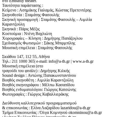
στο Embassy theater.
Ταυτότητα παράστασης :
Κείμενο : Ασημάκης Γιαλαμάς, Κώστας Πρετεντέρης
Σκηνοθεσία : Σταμάτης Φασουλής
Σκηνική προσαρμογή : Σταμάτης Φασουλής – Αιμιλία
Καραντζούλη
Σκηνικά : Πάρις Μέξις
Κοστούμια : Ντένη Βαχλιώτη
Χορογραφίες – Κίνηση : Δημήτρης Παπάζογλου
Σχεδιασμός Φωτισμών : Σάκης Μπιρμπίλης
Μουσική επιμέλεια : Σταμάτης Φασουλής
Σκιάθου 147, 112 55, Αθήνα
Τηλ.: 211 1000 365| e-mail: info@a-th.gr | www.a-th.gr
Μουσική επιμέλεια (στο
τραγούδι του φινάλε) : Δημήτρης Κιλκής
Sound design : Αντώνης Παπακωνσταντίνου
Βοηθός σκηνοθέτη : Αιμιλία Καραvτζούλη
Βοηθός σκηνογράφου : Μέλπω Κασαπίδου
Βοηθός ενδυματολόγου: Γιώργος Κατσώνης
Φωτογραφίες : Γιώργος Καβαλλιεράκης
Διεύθυνση καλλιτεχνικού προγραμματισμού
& επικοινωνίας : Ελίνα Λαζαρίδου lazaridou@a-th.gr
Τμήμα Επικοινωνίας : Όλγα Κομνηνού okomninou@a-th.gr