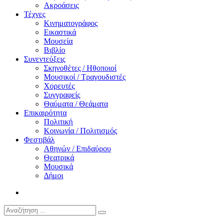
Ακροάσεις
Τέχνες
Κινηματογράφος
Εικαστικά
Μουσεία
Βιβλίο
Συνεντεύξεις
Σκηνοθέτες / Ηθοποιοί
Μουσικοί / Τραγουδιστές
Χορευτές
Συγγραφείς
Θαύματα / Θεάματα
Επικαιρότητα
Πολιτική
Κοινωνία / Πολιτισμός
Φεστιβάλ
Αθηνών / Επιδαύρου
Θεατρικά
Μουσικά
Δήμοι