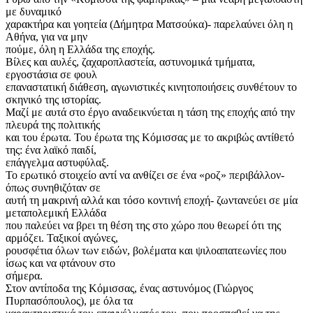
με δυναμικό
χαρακτήρα και γοητεία (Δήμητρα Ματσούκα)- παρελαύνει όλη η
Αθήνα, για να μην
πούμε, όλη η Ελλάδα της εποχής.
Βίλες και αυλές, ζαχαροπλαστεία, αστυνομικά τμήματα,
εργοστάσια σε φουλ
επαναστατική διάθεση, αγωνιστικές κινητοποιήσεις συνθέτουν το
σκηνικό της ιστορίας.
Μαζί με αυτά στο έργο αναδεικνύεται η τάση της εποχής από την
πλευρά της πολιτικής
και του έρωτα. Του έρωτα της Κόμισσας με το ακριβώς αντίθετό
της: ένα λαϊκό παιδί,
επάγγελμα αστυφύλαξ.
Το ερωτικό στοιχείο αντί να ανθίζει σε ένα «ροζ» περιβάλλον-
όπως συνηθιζόταν σε
αυτή τη μακρινή αλλά και τόσο κοντινή εποχή- ζωντανεύει σε μία
μεταπολεμική Ελλάδα
που παλεύει να βρει τη θέση της στο χώρο που θεωρεί ότι της
αρμόζει. Ταξικοί αγώνες,
ρουσφέτια όλων των ειδών, βολέματα και ψιλοαπατεωνίες που
ίσως και να φτάνουν στο
σήμερα.
Στον αντίποδα της Κόμισσας, ένας αστυνόμος (Γιώργος
Πυρπασόπουλος), με όλα τα