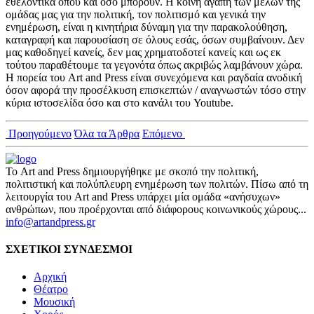
εθελοντικά όπου και όσο μπορούν. Η κοινή αγάπη των μελών της
ομάδας μας για την πολιτική, τον πολιτισμό και γενικά την
ενημέρωση, είναι η κινητήρια δύναμη για την παρακολούθηση,
καταγραφή και παρουσίαση σε όλους εσάς, όσων συμβαίνουν. Δεν
μας καθοδηγεί κανείς, δεν μας χρηματοδοτεί κανείς και ως εκ
τούτου παραθέτουμε τα γεγονότα όπως ακριβώς λαμβάνουν χώρα.
Η πορεία του Art and Press είναι συνεχόμενα και ραγδαία ανοδική
όσον αφορά την προσέλκυση επισκεπτών / αναγνωστών τόσο στην
κύρια ιστοσελίδα όσο και στο κανάλι του Youtube.
Προηγούμενο
Όλα τα Άρθρα
Επόμενο
Το Art and Press δημιουργήθηκε με σκοπό την πολιτική,
πολιτιστική και πολύπλευρη ενημέρωση των πολιτών. Πίσω από τη
λειτουργία του Art and Press υπάρχει μία ομάδα «ανήσυχων»
ανθρώπων, που προέρχονται από διάφορους κοινωνικούς χώρους...
info@artandpress.gr
ΣΧΕΤΙΚΟΙ ΣΥΝΔΕΣΜΟΙ
Αρχική
Θέατρο
Μουσική