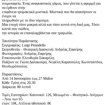
νεκροταφείο. Ένας αναγκαστικός γάμος, που γίνεται η αφορμή για
να έρθουν στην
επιφάνεια τρομακτικά μυστικά. Μυστικά που θα απαιτήσουν οι
ένοχοι να
πληρωθούν με το ίδιο νόμισμα.
Μια εποχή τόσο μακριά αλλά και τόσο κοντά στη δική μας. Τόσο
κοντά που νιώθεις
την ιστορία να επαναλαμβάνεται σαν τραγωδία.
Ταυτότητα Παράστασης
Συγγραφέας: Luigi Pirandello
Σκηνοθεσία – Θεατρική Διασκευή: Ανδρέας Ζαφείρης
Φωτογραφίες: Ανδρέας Ζαφείρης
Επικοινωνία: Ελευθερία Σακαρέλη
Παίζουν οι: Γιώτα Δαλακούρα, Νεφέλη Καρατσώλη, Κωνσταντίνος
Θεοδωρόπουλος
Παραστάσεις:
Από 14 Ιανουαρίου εως 27 Μαΐου
Κάθε Τρίτη στις 20.30
Διάρκεια: 80 λεπτά
Τιμές Εισιτηρίων: Κανονικό: 12€, Μειωμένο – Φοιτητικό- Ανέργων
– Άνω των 65
ετών: 10€, Ατέλεια ηθοποιού: 8€