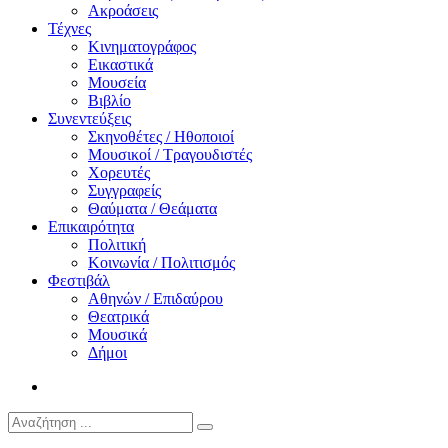
Ακροάσεις
Τέχνες
Κινηματογράφος
Εικαστικά
Μουσεία
Βιβλίο
Συνεντεύξεις
Σκηνοθέτες / Ηθοποιοί
Μουσικοί / Τραγουδιστές
Χορευτές
Συγγραφείς
Θαύματα / Θεάματα
Επικαιρότητα
Πολιτική
Κοινωνία / Πολιτισμός
Φεστιβάλ
Αθηνών / Επιδαύρου
Θεατρικά
Μουσικά
Δήμοι