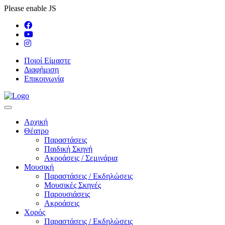
Please enable JS
Ποιοί Είμαστε
Διαφήμιση
Επικοινωνία
Αρχική
Θέατρο
Παραστάσεις
Παιδική Σκηνή
Ακροάσεις / Σεμινάρια
Μουσική
Παραστάσεις / Εκδηλώσεις
Μουσικές Σκηνές
Παρουσιάσεις
Ακροάσεις
Χορός
Παραστάσεις / Εκδηλώσεις