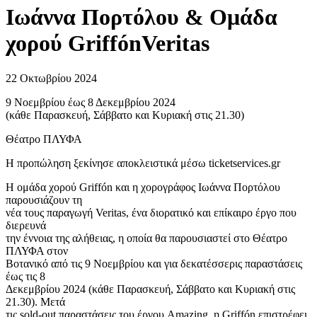
Ιωάννα Πορτόλου & Ομάδα
χορού GriffónVeritas
22 Οκτωβρίου 2024
9 Νοεμβρίου έως 8 Δεκεμβρίου 2024
(κάθε Παρασκευή, Σάββατο και Κυριακή στις 21.30)
Θέατρο ΠΛΥΦΑ
Η προπώληση ξεκίνησε αποκλειστικά μέσω ticketservices.gr
Η ομάδα χορού Griffón και η χορογράφος Ιωάννα Πορτόλου
παρουσιάζουν τη
νέα τους παραγωγή Veritas, ένα διορατικό και επίκαιρο έργο που
διερευνά
την έννοια της αλήθειας, η οποία θα παρουσιαστεί στο Θέατρο
ΠΛΥΦΑ στον
Βοτανικό από τις 9 Νοεμβρίου και για δεκατέσσερις παραστάσεις
έως τις 8
Δεκεμβρίου 2024 (κάθε Παρασκευή, Σάββατο και Κυριακή στις
21.30). Μετά
τις sold-out παραστάσεις του έργου Amazing, η Griffón επιστρέφει