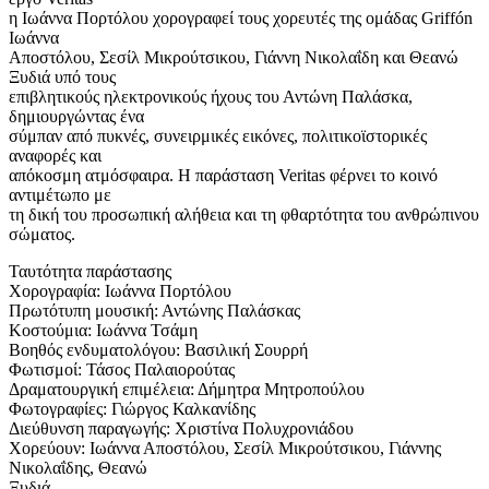
η Ιωάννα Πορτόλου χορογραφεί τους χορευτές της ομάδας Griffón
Ιωάννα
Αποστόλου, Σεσίλ Μικρούτσικου, Γιάννη Νικολαΐδη και Θεανώ
Ξυδιά υπό τους
επιβλητικούς ηλεκτρονικούς ήχους του Αντώνη Παλάσκα,
δημιουργώντας ένα
σύμπαν από πυκνές, συνειρμικές εικόνες, πολιτικοϊστορικές
αναφορές και
απόκοσμη ατμόσφαιρα. Η παράσταση Veritas φέρνει το κοινό
αντιμέτωπο με
τη δική του προσωπική αλήθεια και τη φθαρτότητα του ανθρώπινου
σώματος.
Ταυτότητα παράστασης
Χορογραφία: Ιωάννα Πορτόλου
Πρωτότυπη μουσική: Αντώνης Παλάσκας
Κοστούμια: Ιωάννα Τσάμη
Βοηθός ενδυματολόγου: Βασιλική Σουρρή
Φωτισμοί: Τάσος Παλαιορούτας
Δραματουργική επιμέλεια: Δήμητρα Μητροπούλου
Φωτογραφίες: Γιώργος Καλκανίδης
Διεύθυνση παραγωγής: Χριστίνα Πολυχρονιάδου
Χορεύουν: Ιωάννα Αποστόλου, Σεσίλ Μικρούτσικου, Γιάννης
Νικολαΐδης, Θεανώ
Ξυδιά