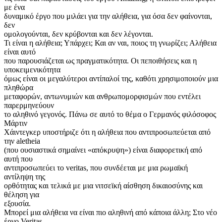
με ένα
δυναμικό έργο που μιλάει για την αλήθεια, για όσα δεν φαίνονται,
δεν
ομολογούνται, δεν κρύβονται και δεν λέγονται.
Τι είναι η αλήθεια; Υπάρχει; Και αν ναι, ποιος τη γνωρίζει; Αλήθεια
είναι αυτό
που παρουσιάζεται ως πραγματικότητα. Οι πεποιθήσεις και η
υποκειμενικότητα
όμως είναι οι μεγαλύτεροι αντίπαλοί της, καθότι χρησιμοποιούν μια
πληθώρα
μεταφορών, αντωνυμιών και ανθρωπομορφισμών που εντέλει
παρερμηνεύουν
το αληθινό γεγονός. Πάνω σε αυτό το θέμα ο Γερμανός φιλόσοφος
Μάρτιν
Χάιντεγκερ υποστήριζε ότι η αλήθεια που αντιπροσωπεύεται από
την aletheia
(που ουσιαστικά σημαίνει «απόκρυψη») είναι διαφορετική από
αυτή που
αντιπροσωπεύει το veritas, που συνδέεται με μια ρωμαϊκή
αντίληψη της
ορθότητας και τελικά με μια νιτσεϊκή αίσθηση δικαιοσύνης και
θέληση για
εξουσία.
Μπορεί μια αλήθεια να είναι πιο αληθινή από κάποια άλλη; Στο νέο
έργο Veritas