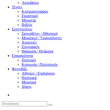
Ακροάσεις
Τέχνες
Κινηματογράφος
Εικαστικά
Μουσεία
Βιβλίο
Συνεντεύξεις
Σκηνοθέτες / Ηθοποιοί
Μουσικοί / Τραγουδιστές
Χορευτές
Συγγραφείς
Θαύματα / Θεάματα
Επικαιρότητα
Πολιτική
Κοινωνία / Πολιτισμός
Φεστιβάλ
Αθηνών / Επιδαύρου
Θεατρικά
Μουσικά
Δήμοι