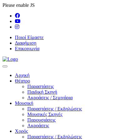
Please enable JS
Ποιοί Είμαστε
Διαφήμιση
Επικοινωνία
Αρχική
Θέατρο
Παραστάσεις
Παιδική Σκηνή
Ακροάσεις / Σεμινάρια
Μουσική
Παραστάσεις / Εκδηλώσεις
Μουσικές Σκηνές
Παρουσιάσεις
Ακροάσεις
Χορός
Παραστάσεις / Εκδηλώσεις