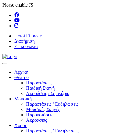
Please enable JS
Ποιοί Είμαστε
Διαφήμιση
Επικοινωνία
Αρχική
Θέατρο
Παραστάσεις
Παιδική Σκηνή
Ακροάσεις / Σεμινάρια
Μουσική
Παραστάσεις / Εκδηλώσεις
Μουσικές Σκηνές
Παρουσιάσεις
Ακροάσεις
Χορός
Παραστάσεις / Εκδηλώσεις