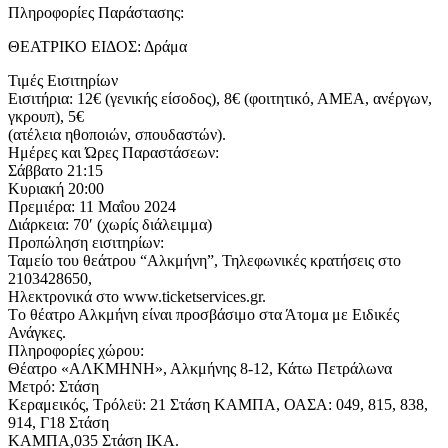
Πληροφορίες Παράστασης:
ΘΕΑΤΡΙΚΟ ΕΙΔΟΣ: Δράμα
Τιμές Εισιτηρίων
Εισιτήρια: 12€ (γενικής είσοδος), 8€ (φοιτητικό, ΑΜΕΑ, ανέργων,
γκρουπ), 5€
(ατέλεια ηθοποιών, σπουδαστών).
Ημέρες και Ώρες Παραστάσεων:
Σάββατο 21:15
Κυριακή 20:00
Πρεμιέρα: 11 Μαΐου 2024
Διάρκεια: 70′ (χωρίς διάλειμμα)
Προπώληση εισιτηρίων:
Ταμείο του θεάτρου “Αλκμήνη”, Τηλεφωνικές κρατήσεις στο
2103428650,
Ηλεκτρονικά στο www.ticketservices.gr.
Tο θέατρο Αλκμήνη είναι προσβάσιμο στα Άτομα με Ειδικές
Ανάγκες.
Πληροφορίες χώρου:
Θέατρο «ΑΛΚΜΗΝΗ», Αλκμήνης 8-12, Κάτω Πετράλωνα
Μετρό: Στάση
Κεραμεικός, Τρόλεϋ: 21 Στάση ΚΑΜΠΑ, ΟΑΣΑ: 049, 815, 838,
914, Γ18 Στάση
ΚΑΜΠΑ,035 Στάση ΙΚΑ.