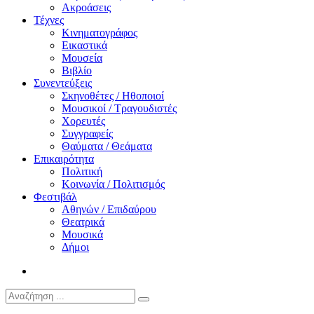
Ακροάσεις
Τέχνες
Κινηματογράφος
Εικαστικά
Μουσεία
Βιβλίο
Συνεντεύξεις
Σκηνοθέτες / Ηθοποιοί
Μουσικοί / Τραγουδιστές
Χορευτές
Συγγραφείς
Θαύματα / Θεάματα
Επικαιρότητα
Πολιτική
Κοινωνία / Πολιτισμός
Φεστιβάλ
Αθηνών / Επιδαύρου
Θεατρικά
Μουσικά
Δήμοι