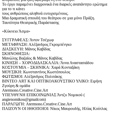
Το έργο παραμένει διαχρονικά ένα διαρκές αναπάντητο ερώτημα
για το τι κάνει
τους ανθρώπους αληθινά ευτυχισμένους.
Μια δραματική σπουδή του θεάτρου σε μια μόνο Πράξη.
Ταυτότητα Θεατρικής Παράστασης
«Κύκνειο Άσμα»
ΣΥΓΓΡΑΦΕΑΣ: Άντον Τσέχωφ
ΜΕΤΑΦΡΑΣΗ: Αλέξανδρος Γκρομπένγκο
ΔΙΑΣΚΕΥΗ: Μάνος Καβίδας
ΣΚΗΝΟΘΕΣΙΑ:
Μανώλης Βαζαίος & Μάνος Καβίδας
ΚΙΝΗΣΗ – ΧΟΡΟΔΙΔΑΣΚΑΛΙΑ: Άννα Αναστασιάδου
ΚΟΣΤΟΥΜΙΑ – ΣΚΗΝΙΚΑ: Χαρά Κονταξάκη
ΜΟΥΣΙΚΗ: Κωνσταντίνος Κωστόπουλος
ΦΩΤΙΣΜΟΙ: Αλέξανδρος Πολιτάκης
ΒΙΝΤΕΟ ART ΚΑΙ ΟΠΤΙΚΟΑΚΟΥΣΤΙΚΟ ΥΛΙΚΟ: Ειρήνη
Ζγούρη & ομάδα
Atermono.Creative.Cine.Art
ΥΠΕΥΘΥΝΗ ΕΠΙΚΟΙΝΩΝΙΑΣ Άντζυ Νομικού (
angienomikou@gmailcom)
ΠΑΡΑΓΩΓΗ: Atermono.Creative.Cine.Art
ΠΑΙΖΟΥΝ ΟΙ ΗΘΟΠΟΙΟΙ: Νίκος Μαυρουδής, Ηλίας Κούτλας