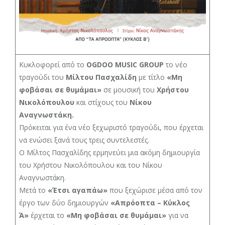
Κυκλοφορεί από το
OGDOO MUSIC GROUP
το νέο
τραγούδι του
Μίλτου Πασχαλίδη
με τίτλο
«Μη
φοβάσαι σε θυμάμαι»
σε μουσική του
Χρήστου
Νικολόπουλου
και στίχους του
Νίκου
Αναγνωστάκη.
Πρόκειται για ένα νέο ξεχωριστό τραγούδι, που έρχεται
να ενώσει ξανά τους τρεις συντελεστές.
Ο Μίλτος Πασχαλίδης ερμηνεύει μια ακόμη δημιουργία
του Χρήστου Νικολόπουλου και του Νίκου
Αναγνωστάκη.
Μετά το
«Έτσι αγαπάω»
που ξεχώρισε μέσα από τον
έργο των δύο δημιουργών
«Απρόοπτα – Κύκλος
Ά»
έρχεται το
«Μη φοβάσαι σε
θυμάμαι»
για να