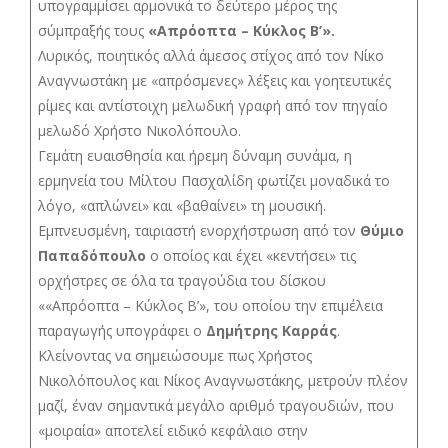
υπογραμμίσει αρμονικά το δεύτερο μέρος της
σύμπραξής τους
«Απρόοπτα – Κύκλος Β’».
Λυρικός, ποιητικός αλλά άμεσος στίχος από τον Νίκο
Αναγνωστάκη με «απρόσμενες» λέξεις και γοητευτικές
ρίμες και αντίστοιχη μελωδική γραφή από τον πηγαίο
μελωδό Χρήστο Νικολόπουλο.
Γεμάτη ευαισθησία και ήρεμη δύναμη συνάμα, η
ερμηνεία του Μίλτου Πασχαλίδη φωτίζει μοναδικά το
λόγο, «απλώνει» και «βαθαίνει» τη μουσική.
Εμπνευσμένη, ταιριαστή ενορχήστρωση από τον
Θύμιο
Παπαδόπουλο
ο οποίος και έχει «κεντήσει» τις
ορχήστρες σε όλα τα τραγούδια του δίσκου
««Απρόοπτα – Κύκλος Β’», του οποίου την επιμέλεια
παραγωγής υπογράφει ο
Δημήτρης Καρράς
.
Κλείνοντας να σημειώσουμε πως Χρήστος
Νικολόπουλος και Νίκος Αναγνωστάκης, μετρούν πλέον
μαζί, έναν σημαντικά μεγάλο αριθμό τραγουδιών, που
«μοιραία» αποτελεί ειδικό κεφάλαιο στην