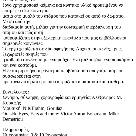
έργο χρησιμοποιεί κείμενα και κινητικό υλικό προκειμένου να
επιτρέψει στο κοινό μια
ματιά στο μυαλό του ατόμου που κατοικεί σε αυτό το δωμάτιο.
Μέσα από την
διαδικασία αυτή, μιλάει για την εσωτερική υπερδιέγερση του
ατόμου και πώς αυτή
καθρεφτίζεται στην εξωτερική φρενίτιδα που μας επιβάλλουν οι
σημερινές κοινωνίες.
Το έργο χωρίζεται σε δύο αφηγήσεις. Αρχικά, οι φωνές, τρεις
ξεχωριστές σκηνές που
η καθεμία συνδέεται με ένα ρούχο. Ένα μπλουζάκι, ένα πουκάμισο
και ένα κοστούμι.
Η δεύτερη αφήγηση είναι μια υποβόσκουσα απογοήτευση που
συσσωρεύεται στον
πρωταγωνιστή και η οποία εκφράζεται διακριτικά και σταθερά.
Συντελεστές :
Σενάριο, σύλληψη, χορογραφία και ερμηνεία: Αλέξανδρος Μ.
Κυριαζής
Μουσική: Nils Frahm, Gorillaz
Outside Eyes, Ears and more: Victor Aaron Bolzmann, Mike
Demetriou
Πληροφορίες:
Ημερομηνίες: 3 & 10 Ιανουαρίου