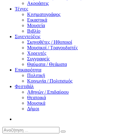
Ακροάσεις
Τέχνες
Κινηματογράφος
Εικαστικά
Μουσεία
Βιβλίο
Συνεντεύξεις
Σκηνοθέτες / Ηθοποιοί
Μουσικοί / Τραγουδιστές
Χορευτές
Συγγραφείς
Θαύματα / Θεάματα
Επικαιρότητα
Πολιτική
Κοινωνία / Πολιτισμός
Φεστιβάλ
Αθηνών / Επιδαύρου
Θεατρικά
Μουσικά
Δήμοι