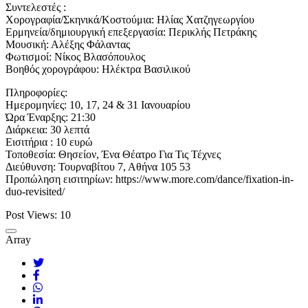
Συντελεστές :
Χορογραφία/Σκηνικά/Κοστούμια: Ηλίας Χατζηγεωργίου
Ερμηνεία/δημιουργική επεξεργασία: Περικλής Πετράκης
Μουσική: Αλέξης Φάλαντας
Φωτισμοί: Νίκος Βλασόπουλος
Βοηθός χορογράφου: Ηλέκτρα Βασιλικού
Πληροφορίες:
Ημερομηνίες: 10, 17, 24 & 31 Ιανουαρίου
Ώρα Έναρξης: 21:30
Διάρκεια: 30 λεπτά
Εισιτήρια : 10 ευρώ
Τοποθεσία: Θησείον, Ένα Θέατρο Για Τις Τέχνες
Διεύθυνση: Τουρναβίτου 7, Αθήνα 105 53
Προπώληση εισιτηρίων: https://www.more.com/dance/fixation-in-
duo-revisited/
Post Views:
10
Array