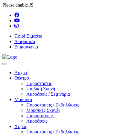
Please enable JS
Ποιοί Είμαστε
Διαφήμιση
Επικοινωνία
Αρχική
Θέατρο
Παραστάσεις
Παιδική Σκηνή
Ακροάσεις / Σεμινάρια
Μουσική
Παραστάσεις / Εκδηλώσεις
Μουσικές Σκηνές
Παρουσιάσεις
Ακροάσεις
Χορός
Παραστάσεις / Εκδηλώσεις