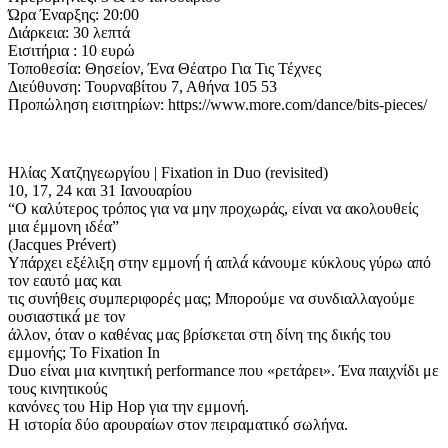
Ώρα Έναρξης: 20:00
Διάρκεια: 30 λεπτά
Εισιτήρια : 10 ευρώ
Τοποθεσία: Θησείον, Ένα Θέατρο Για Τις Τέχνες
Διεύθυνση: Τουρναβίτου 7, Αθήνα 105 53
Προπώληση εισιτηρίων: https://www.more.com/dance/bits-pieces/
Ηλίας Χατζηγεωργίου | Fixation in Duo (revisited)
10, 17, 24 και 31 Ιανουαρίου
“Ο καλύτερος τρόπος για να μην προχωράς, είναι να ακολουθείς
μια έμμονη ιδέα”
(Jacques Prévert)
Υπάρχει εξέλιξη στην εμμονή́ ή απλά́ κάνουμε κύκλους γύρω από
τον εαυτό μας και
τις συνήθεις συμπεριφορές μας; Μπορούμε να συνδιαλλαγούμε
ουσιαστικά́ με τον
άλλον, όταν ο καθένας μας βρίσκεται στη δίνη της δικής του
εμμονής; Το Fixation In
Duo είναι μια κινητική performance που «ρετάρει». Ένα παιχνίδι με
τους κινητικούς
κανόνες του Hip Hop για την εμμονή.
Η ιστορία δύο αρουραίων στον πειραματικό́ σωλήνα.