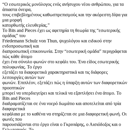
“Ο εσωτερικός μονόλογος ενός ανήσυχου νέου ανθρώπου, για τα
άπιαστα όνειρα,
τους επιβεβλημένους καθωσπρεπισμούς και την ακόρεστη δίψα για
μια μορφή
κατορθωτής ελευθερίας.”
Το Bits and Pieces έχει ως αφετηρία τη θεωρία της “εσωτερικής
ομάδας” του
Friedemann Schulz von Thun, ψυχολόγου και ειδικού στην
ενδοπροσωπική και
διαπροσωπική επικοινωνία. Στην “εσωτερική ομάδα” περιγράφεται
πώς κάθε άτομο
έχει ένα σύνολο φωνών στο κεφάλι του. Ένα είδος εσωτερικής
πολυφωνίας. Το έργο
εξετάζει τα διαφορετικά χαρακτηριστικά και τις διάφορες
λειτουργίες αυτών των
φωνών. Επιπλέον, εξετάζει πώς η ύπαρξη αυτών των διαφορετικών
προοπτικών
μπορεί να υπερδιεγείρει και τελικά να εξαντλήσει ένα άτομο. Το
Bits and Pieces
διαδραματίζεται σε ένα νοερό δωμάτιο και αποτελείται από τρία
διαφορετικά
κεφάλαια με το καθένα να στηρίζεται σε μια διαφορετική φωνή. Οι
φωνές που
παρουσιάζονται στο έργο είναι ο Γκρινιάρης, ο Αισιόδοξος και ο
Γελωτοποιός. Το