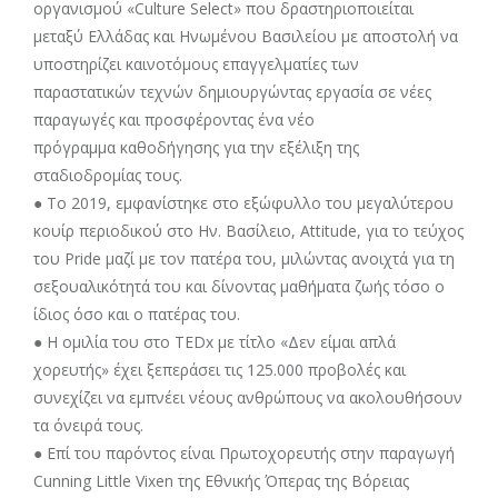
οργανισμού «Culture Select» που δραστηριοποιείται
μεταξύ Ελλάδας και Ηνωμένου Βασιλείου με αποστολή να
υποστηρίζει καινοτόμους επαγγελματίες των
παραστατικών τεχνών δημιουργώντας εργασία σε νέες
παραγωγές και προσφέροντας ένα νέο
πρόγραμμα καθοδήγησης για την εξέλιξη της
σταδιοδρομίας τους.
● Το 2019, εμφανίστηκε στο εξώφυλλο του μεγαλύτερου
κουίρ περιοδικού στο Ην. Βασίλειο, Attitude, για το τεύχος
του Pride μαζί με τον πατέρα του, μιλώντας ανοιχτά για τη
σεξουαλικότητά του και δίνοντας μαθήματα ζωής τόσο ο
ίδιος όσο και ο πατέρας του.
● Η ομιλία του στο TEDx με τίτλο «Δεν είμαι απλά
χορευτής» έχει ξεπεράσει τις 125.000 προβολές και
συνεχίζει να εμπνέει νέους ανθρώπους να ακολουθήσουν
τα όνειρά τους.
● Επί του παρόντος είναι Πρωτοχορευτής στην παραγωγή
Cunning Little Vixen της Εθνικής Όπερας της Βόρειας