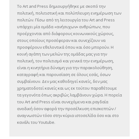
Το Art and Press δημιουργήθηκε με σκοπό την
πολιτική, πολιτιστική και πολύπλευρη ενημέρωση των
πολιτών. Πίσω από τη λειτουργία του Art and Press
υπάρχει μία ομάδα «ανήσυχων» ανθρώπων, που
προέρχονται από διάφορους κοινωνικούς χώρους,
στους οποίους προσέφεραν και συνεχίζουν να
προσφέρουν εθελοντικά όπου και όσο μπορούν. Η
κοινή αγάπη των μελών της ομάδας μας για την
πολιτική, τον πολιτισμό και γενικά την ενημέρωση,
είναι η κινητήρια δύναμη για την παρακολούθηση,
καταγραφή και παρουσίαση σε όλους εσάς, όσων
συμβαίνουν. Δεν μας καθοδηγεί κανείς, δεν μας
χρηματοδοτεί κανείς και ως εκ τούτου παραθέτουμε
τα γεγονότα όπως ακριβώς λαμβάνουν χώρα. Η πορεία
του Art and Press είναι συνεχόμενα και ραγδαία
ανοδική όσον αφορά την προσέλκυση επισκεπτών /
αναγνωστών τόσο στην κύρια ιστοσελίδα όσο και στο
κανάλι του Youtube.