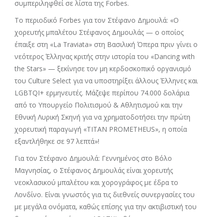
συμπεριληφθεί σε λίστα της Forbes.
Το περιοδικό Forbes για τον Στέφανο Δημουλά: «Ο
χορευτής μπαλέτου Στέφανος Δημουλάς — ο οποίος
έπαιξε στη «La Traviata» στη Βασιλική Όπερα πριν γίνει ο
νεότερος Έλληνας κριτής στην ιστορία του «Dancing with
the Stars» — ξεκίνησε τον μη κερδοσκοπικό οργανισμό
του Culture Select για να υποστηρίξει άλλους Έλληνες και
LGBTQI+ ερμηνευτές. Μάζεψε περίπου 74.000 δολάρια
από το Υπουργείο Πολιτισμού & Αθλητισμού και την
Εθνική Λυρική Σκηνή για να χρηματοδοτήσει την πρώτη
χορευτική παραγωγή «TITAN PROMETHEUS», η οποία
εξαντλήθηκε σε 97 λεπτά»!
Για τον Στέφανο Δημουλά: Γεννημένος στο Βόλο
Μαγνησίας, ο Στέφανος Δημουλάς είναι χορευτής
νεοκλασικού μπαλέτου και χορογράφος με έδρα το
Λονδίνο. Είναι γνωστός για τις διεθνείς συνεργασίες του
με μεγάλα ονόματα, καθώς επίσης για την ακτιβιστική του