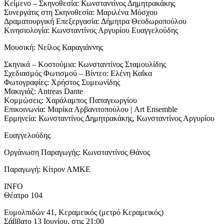
Κείμενο – Σκηνοθεσία: Κωνσταντίνος Δημητρακάκης
Συνεργάτις στη Σκηνοθεσία: Μαριλένα Μόσχου
Δραματουργική Eπεξεργασία: Δήμητρα Θεοδωροπούλου
Κινησιολογία: Κωνσταντίνος Αργυρίου Ευαγγελούδης
Μουσική: Νείλος Καραγιάννης
Σκηνικά – Κοστούμια: Κωνσταντίνος Σταμουλίδης
Σχεδιασμός Φωτισμού – Βίντεο: Ελένη Καΐκα
Φωτογραφίες: Χρήστος Συμεωνίδης
Μακιγιάζ: Αntreas Dante
Κομμώσεις: Χαράλαμπος Παπαγεωργίου
Επικοινωνία: Μαρίκα Αρβανιτοπούλου | Art Ensemble
Ερμηνεία: Κωνσταντίνος Δημητρακάκης, Κωνσταντίνος Αργυρίου
Ευαγγελούδης
Οργάνωση Παραγωγής: Κωνσταντίνος Θάνος
Παραγωγή: Κίτρον ΑΜΚΕ
INFO
Θέατρο 104
Ευμολπιδών 41, Κεραμεικός (μετρό Κεραμεικός)
Σάββατο 13 Ιουνίου, στις 21:00