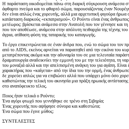
Η παράσταση οικοδομείται πάνω στη διαρκή σύγκρουση ανάμεσα σ
άφθαρτο πνεύμα και το φθαρτό σώμα, παρουσιάζοντας έναν Νουρέγ
δεν είναι απλώς ένας χορευτής, αλλά μια αρχετυπική φιγούρα ήρωα 
κατάσταση διαρκούς «εκπατρισμού». Ο Ρούντυ είναι ένας άνθρωπος
μετέωρος: βρίσκεται ανάμεσα στην Ανατολή που τον γέννησε και τη
που τον αποθέωσε, ανάμεσα στην απόλυτη πειθαρχία της τέχνης του 
άγρια, ατίθαση φύση της ταταρικής του καταγωγής.
Το έργο επικεντρώνεται σε έναν άνδρα που, ενώ το σώμα του τον πρ
από το AIDS, εκείνος αρνείται να παραιτηθεί από την εικόνα του κυ
μετατρέποντας ακόμα και την αδυναμία του σε μια τελευταία παράσ
δραματουργία αναδεικνύει την εμμονή του με την τελειότητα, τη να
του μοναξιά αλλά και την απελπισμένη ανάγκη του για αγάπη. Είναι 
χαρακτήρας που «καίγεται» από την ίδια του την ορμή, ένας άνθρωπ
δε χορεύει απλώς για να επιβιώσει αλλά που υπάρχει μόνο όσο χορε
καθιστώντας την τελική του ακινησία μια πράξη ηρωικής αντίστασης
στο αναπόφευκτο τέλος.
Ποιος ήταν τελικά ο Ρούντυ;
Ένα αγόρι φτωχό που γεννήθηκε σε τρένο στη Σιβηρία;
Ένας χορευτής που αψήφησε σύνορα και καθεστώτα;
Ένα σώμα που έγινε μύθος;
ΣΥΝΤΕΛΕΣΤΕΣ