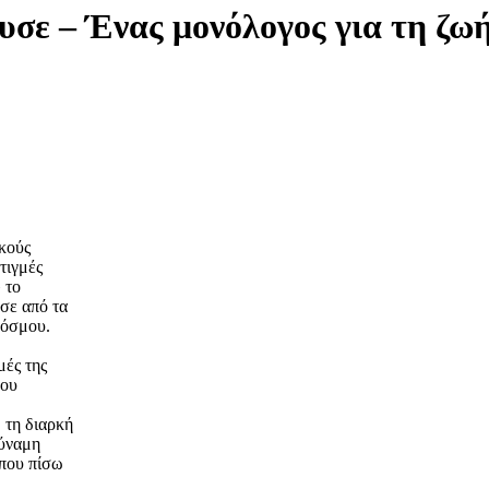
υσε – Ένας μονόλογος για τη ζω
ικούς
τιγμές
 το
ησε από τα
κόσμου.
μές της
που
, τη διαρκή
δύναμη
ώπου πίσω