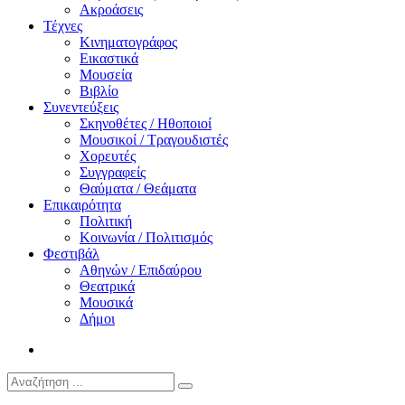
Ακροάσεις
Τέχνες
Κινηματογράφος
Εικαστικά
Μουσεία
Βιβλίο
Συνεντεύξεις
Σκηνοθέτες / Ηθοποιοί
Μουσικοί / Τραγουδιστές
Χορευτές
Συγγραφείς
Θαύματα / Θεάματα
Επικαιρότητα
Πολιτική
Κοινωνία / Πολιτισμός
Φεστιβάλ
Αθηνών / Επιδαύρου
Θεατρικά
Μουσικά
Δήμοι