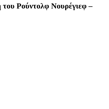
ή του Ρούντολφ Νουρέγιεφ –