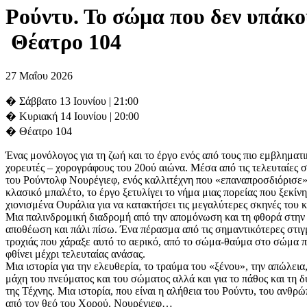
Ρούντυ. Το σώμα που δεν υπάκο
Θέατρο 104
27 Μαΐου 2026
� Σάββατο 13 Ιουνίου | 21:00
� Κυριακή 14 Ιουνίου | 20:00
� Θέατρο 104
Ένας μονόλογος για τη ζωή και το έργο ενός από τους πιο εμβληματ
χορευτές – χορογράφους του 20ού αιώνα. Μέσα από τις τελευταίες σ
του Ρούντολφ Νουρέγιεφ, ενός καλλιτέχνη που «επαναπροσδιόρισε»
κλασικό μπαλέτο, το έργο ξετυλίγει το νήμα μιας πορείας που ξεκίν
χιονισμένα Ουράλια για να κατακτήσει τις μεγαλύτερες σκηνές του 
Μια παλινδρομική διαδρομή από την απομόνωση και τη φθορά στην
αποθέωση και πάλι πίσω. Ένα πέρασμα από τις σημαντικότερες στιγ
τροχιάς που χάραξε αυτό το αερικό, από το σώμα-θαύμα στο σώμα 
φθίνει μέχρι τελευταίας ανάσας.
Μια ιστορία για την ελευθερία, το τραύμα του «ξένου», την απώλεια
μάχη του πνεύματος και του σώματος αλλά και για το πάθος και τη 
της Τέχνης. Μια ιστορία, που είναι η αλήθεια του Ρούντυ, του ανθρ
από τον θεό του Χορού, Νουρέγιεφ…