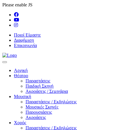
Please enable JS
Ποιοί Είμαστε
Διαφήμιση
Επικοινωνία
Αρχική
Θέατρο
Παραστάσεις
Παιδική Σκηνή
Ακροάσεις / Σεμινάρια
Μουσική
Παραστάσεις / Εκδηλώσεις
Μουσικές Σκηνές
Παρουσιάσεις
Ακροάσεις
Χορός
Παραστάσεις / Εκδηλώσεις