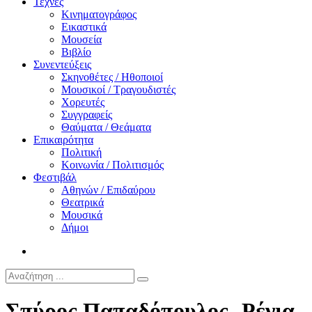
Τέχνες
Κινηματογράφος
Εικαστικά
Μουσεία
Βιβλίο
Συνεντεύξεις
Σκηνοθέτες / Ηθοποιοί
Μουσικοί / Τραγουδιστές
Χορευτές
Συγγραφείς
Θαύματα / Θεάματα
Επικαιρότητα
Πολιτική
Κοινωνία / Πολιτισμός
Φεστιβάλ
Αθηνών / Επιδαύρου
Θεατρικά
Μουσικά
Δήμοι
Σπύρος Παπαδόπουλος- Ρένια