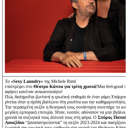
Το
«Sexy Laundry»
της Michele Riml
επιστρέφει στο
Θέατρο Κάππα για τρίτη χρονιά
!Μια feel-good π
αφήσει κανέναν ανικανοποίητο!
Πώς διατηρείται ζωντανή η ερωτική επιθυμία σε έναν γάμο;
Υπάρχουν
γίνεται όταν η σχέση βαλτώνει στη ρουτίνα και την καθημερινότητα;
Την περασμένη σεζόν η θεατρική τους συνάντηση συνεπήρε το κοι
μεγάλη εμπορική επιτυχία. Ήταν, λοιπόν, αδύνατον να μην βγάλουν
χρονιά τα συζυγικά τους άπλυτά τους στη φόρα. Ο
Σπύρος Παπαδ
Λουιζίδου
“ξαναπαντρεύονται” τη σεζόν 2023-2024 και πασχίζουν
ζωντανή την ερωτική τους επιθυμία στη σκηνή του Θεάτρου Κάππ