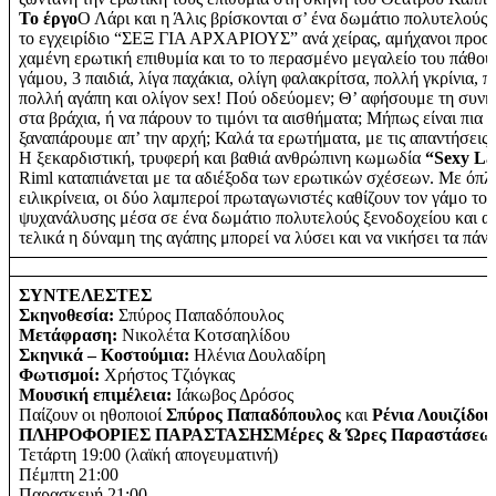
Το έργο
Ο Λάρι και η Άλις βρίσκονται σ’ ένα δωμάτιο πολυτελούς 
το εγχειρίδιο “ΣΕΞ ΓΙΑ ΑΡΧΑΡΙΟΥΣ” ανά χείρας, αμήχανοι προσ
χαμένη ερωτική επιθυμία και το το περασμένο μεγαλείο του πάθους
γάμου, 3 παιδιά, λίγα παχάκια, ολίγη φαλακρίτσα, πολλή γκρίνια, 
πολλή αγάπη και ολίγον sex! Πού οδεύομεν; Θ’ αφήσουμε τη συνήθ
στα βράχια, ή να πάρουν το τιμόνι τα αισθήματα; Μήπως είναι πια 
ξαναπάρουμε απ’ την αρχή; Καλά τα ερωτήματα, με τις απαντήσεις τι
Η ξεκαρδιστική, τρυφερή και βαθιά ανθρώπινη κωμωδία
“Sexy L
Riml καταπιάνεται με τα αδιέξοδα των ερωτικών σχέσεων. Με όπλα
ειλικρίνεια, οι δύο λαμπεροί πρωταγωνιστές καθίζουν τον γάμο τους
ψυχανάλυσης μέσα σε ένα δωμάτιο πολυτελούς ξενοδοχείου και α
τελικά η δύναμη της αγάπης μπορεί να λύσει και να νικήσει τα πάντ
ΣΥΝΤΕΛΕΣΤΕΣ
Σκηνοθεσία:
Σπύρος Παπαδόπουλος
Μετάφραση:
Νικολέτα Κοτσαηλίδου
Σκηνικά – Κοστούμια:
Ηλένια Δουλαδίρη
Φωτισμοί:
Χρήστος Τζιόγκας
Μουσική επιμέλεια:
Ιάκωβος Δρόσος
Παίζουν οι ηθοποιοί
Σπύρος Παπαδόπουλος
και
Ρένια Λουιζίδου
ΠΛΗΡΟΦΟΡΙΕΣ ΠΑΡΑΣΤΑΣΗΣΜέρες & Ώρες Παραστάσεω
Τετάρτη 19:00 (λαϊκή απογευματινή)
Πέμπτη 21:00
Παρασκευή 21:00