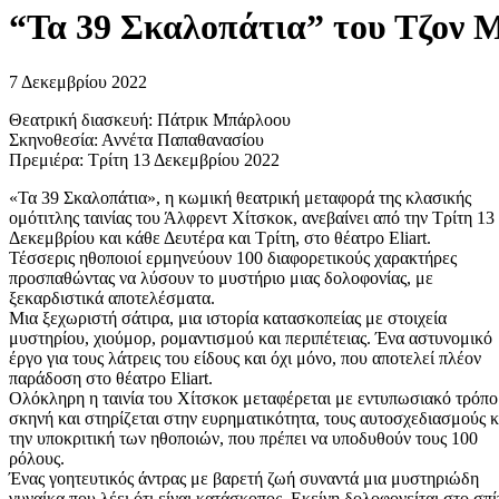
“Τα 39 Σκαλοπάτια” του Τζον
7 Δεκεμβρίου 2022
Θεατρική διασκευή: Πάτρικ Μπάρλοου
Σκηνοθεσία: Αννέτα Παπαθανασίου
Πρεμιέρα: Τρίτη 13 Δεκεμβρίου 2022
«Τα 39 Σκαλοπάτια», η κωμική θεατρική μεταφορά της κλασικής
ομότιτλης ταινίας του Άλφρεντ Χίτσκοκ, ανεβαίνει από την Τρίτη 13
Δεκεμβρίου και κάθε Δευτέρα και Τρίτη, στο θέατρο Eliart.
Τέσσερις ηθοποιοί ερμηνεύουν 100 διαφορετικούς χαρακτήρες
προσπαθώντας να λύσουν το μυστήριο μιας δολοφονίας, με
ξεκαρδιστικά αποτελέσματα.
Μια ξεχωριστή σάτιρα, μια ιστορία κατασκοπείας με στοιχεία
μυστηρίου, χιούμορ, ρομαντισμού και περιπέτειας. Ένα αστυνομικό
έργο για τους λάτρεις του είδους και όχι μόνο, που αποτελεί πλέον
παράδοση στο θέατρο Eliart.
Ολόκληρη η ταινία του Χίτσκοκ μεταφέρεται με εντυπωσιακό τρόπο
σκηνή και στηρίζεται στην ευρηματικότητα, τους αυτοσχεδιασμούς κ
την υποκριτική των ηθοποιών, που πρέπει να υποδυθούν τους 100
ρόλους.
Ένας γοητευτικός άντρας με βαρετή ζωή συναντά μια μυστηριώδη
γυναίκα που λέει ότι είναι κατάσκοπος. Εκείνη δολοφονείται στο σπί