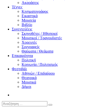
Ακροάσεις
Τέχνες
Κινηματογράφος
Εικαστικά
Μουσεία
Βιβλίο
Συνεντεύξεις
Σκηνοθέτες / Ηθοποιοί
Μουσικοί / Τραγουδιστές
Χορευτές
Συγγραφείς
Θαύματα / Θεάματα
Επικαιρότητα
Πολιτική
Κοινωνία / Πολιτισμός
Φεστιβάλ
Αθηνών / Επιδαύρου
Θεατρικά
Μουσικά
Δήμοι