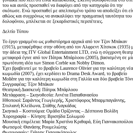
του και αυτός προσπαθεί να διαφύγει από την κατηγορία ότι την
σκότωσε. Ενώ προσπαθεί με απελπισμένο τρόπο να αποδείξει ότι εί
αθώος και συγχρόνως να ανακαλύψει την πραγματική ταυτότητα του
δολοφόνου, μπλέκεται σε ξεκαρδιστικές περιπέτειες.
Δελτίο Τύπου
Το έργο γραμμένο ως μυθιστόρημα αρχικά από τον Τζον Μπάκαν
(1915), μεταφέρθηκε στην οθόνη από τον Αλφρεντ Χίτσκοκ (1935) 
την άδεια της ITV Global Entertainment LTD, ενώ η σύγχρονη θεατ
μεταφορά έγινε από τον Πάτρικ Μπάρλοου (2005), βασισμένη σε μί
πρωτότυπη ιδέα των Simon Corble και Nobby Dimon.
Έχει βραβευτεί με το βραβείο Laurence Olivier για την καλύτερη νέα
κωμωδία (2007), έχει κερδίσει to Drama Desk Award, το βραβείο
Molière για την καλύτερη κωμωδία στη Γαλλία και δύο βραβεία Τόν
Συγγραφέας: Τζον Μπάκαν
Θεατρική Διασκευή: Πάτρικ Μπάρλοου
Μετάφραση – Σκηνοθεσία: Αννέτα Παπαθανασίου
Ηθοποιοί: Σαράντος Γεωγλερής, Χριστόφορος Μπαρμπαγιάννης,
Στυλιανή Κλείδωνα, Στάθης Λαγκάδας
Σκηνικά – Κοστούμια: Ομάδα Ορίζοντας – Δέσποινα Βολίδη
Χορογραφία – Κίνηση: Βρισηίδα Σολωμού
Μουσική επιμέλεια: Μαρία Χριστίνα Κριθαρά, Εύη Γιαννακοπούλο
Φωτισμοί: Θανάσης Ρουμελιώτης
Φωτογραφίες: Γιάννης Γιαννακόπουλος