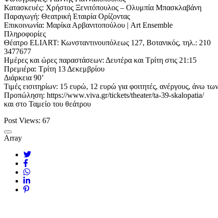
Κατασκευές: Χρήστος Ξενιτόπουλος – Ολυμπία Μπασκλαβάνη
Παραγωγή: Θεατρική Εταιρία Ορίζοντας
Επικοινωνία: Μαρίκα Αρβανιτοπούλου | Art Ensemble
Πληροφορίες
Θέατρο ELIART: Κωνσταντινουπόλεως 127, Βοτανικός, τηλ.: 210
3477677
Ημέρες και ώρες παραστάσεων: Δευτέρα και Τρίτη στις 21:15
Πρεμιέρα: Τρίτη 13 Δεκεμβρίου
Διάρκεια 90’
Τιμές εισιτηρίων: 15 ευρώ, 12 ευρώ για φοιτητές, ανέργους, άνω τω
Προπώληση: https://www.viva.gr/tickets/theater/ta-39-skalopatia/
και στο Ταμείο του θεάτρου
Post Views:
67
Array