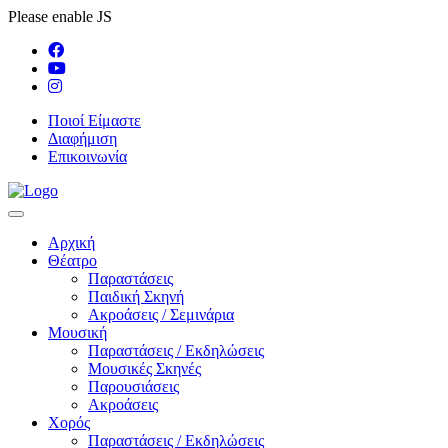
Please enable JS
Ποιοί Είμαστε
Διαφήμιση
Επικοινωνία
Αρχική
Θέατρο
Παραστάσεις
Παιδική Σκηνή
Ακροάσεις / Σεμινάρια
Μουσική
Παραστάσεις / Εκδηλώσεις
Μουσικές Σκηνές
Παρουσιάσεις
Ακροάσεις
Χορός
Παραστάσεις / Εκδηλώσεις