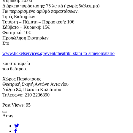
Κυριακή: 20:00
Διάρκεια παράστασης: 75 λεπτά ( χωρίς διάλειμμα)
Για περιορισμένο αριθμό παραστάσεων.
Τιμές Εισιτηρίων
Τετάρτη – Πέμπτη – Παρασκευή: 10€
Σάββατο – Κυριακή: 15€
Φοιτητικό: 10€
Προπώληση Εισιτηρίων
Στο
www.ticketservices.gr/event/theatriki-skini-to-simeiomatario
και στο ταμείο
του θεάτρου.
Χώρος Παράστασης
Θεατρική Σκηνή Αντώνη Αντωνίου
Νάξου 84, Πλατεία Κολιάτσου
Τηλέφωνο: 210 2236890
Post Views:
95
Array