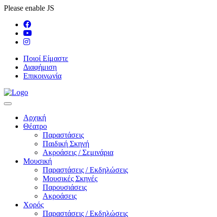
Please enable JS
Ποιοί Είμαστε
Διαφήμιση
Επικοινωνία
Αρχική
Θέατρο
Παραστάσεις
Παιδική Σκηνή
Ακροάσεις / Σεμινάρια
Μουσική
Παραστάσεις / Εκδηλώσεις
Μουσικές Σκηνές
Παρουσιάσεις
Ακροάσεις
Χορός
Παραστάσεις / Εκδηλώσεις