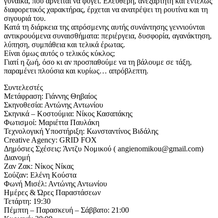
γυναίκα, που αρνείται να φύγει. Ελεύθερη, ανεξάρτητη και εντελώς
διαφορετικός χαρακτήρας, έρχεται να ανατρέψει τη ρουτίνα και τη
σιγουριά του.
Κατά τη διάρκεια της απρόσμενης αυτής συνάντησης γεννιούνται
αντικρουόμενα συναισθήματα: περιέργεια, δυσφορία, αγανάκτηση,
λύπηση, συμπάθεια και τελικά έρωτας.
Είναι όμως αυτός ο τελικός κύκλος;
Γιατί η ζωή, όσο κι αν προσπαθούμε να τη βάλουμε σε τάξη,
παραμένει πλούσια και κυρίως… απρόβλεπτη.
Συντελεστές
Μετάφραση: Γιάννης Θηβαίος
Σκηνοθεσία: Αντώνης Αντωνίου
Σκηνικά – Κοστούμια: Νίκος Κασαπάκης
Φωτισμοί: Μαριέττα Παυλάκη
Τεχνολογική Υποστήριξη: Κωνσταντίνος Βιδάλης
Creative Agency: GRID FOX
Δημόσιες Σχέσεις: Άντζυ Νομικού ( angienomikou@gmail.com)
Διανομή
Ζαν Ζακ: Νίκος Νίκας
Σούζαν: Ελένη Κούστα
Φωνή Μισέλ: Αντώνης Αντωνίου
Ημέρες & Ώρες Παραστάσεων
Τετάρτη: 19:30
Πέμπτη – Παρασκευή – Σάββατο: 21:00