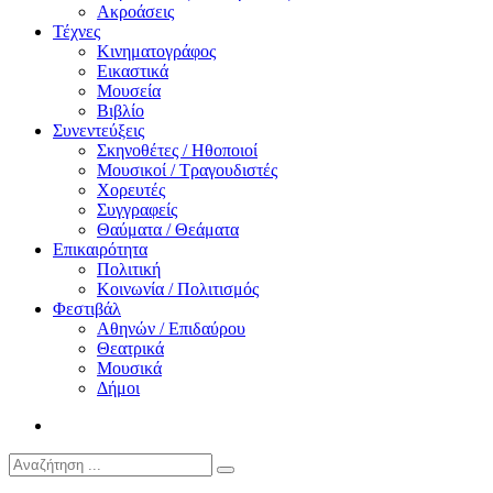
Ακροάσεις
Τέχνες
Κινηματογράφος
Εικαστικά
Μουσεία
Βιβλίο
Συνεντεύξεις
Σκηνοθέτες / Ηθοποιοί
Μουσικοί / Τραγουδιστές
Χορευτές
Συγγραφείς
Θαύματα / Θεάματα
Επικαιρότητα
Πολιτική
Κοινωνία / Πολιτισμός
Φεστιβάλ
Αθηνών / Επιδαύρου
Θεατρικά
Μουσικά
Δήμοι