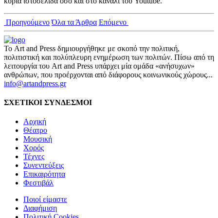
κύρια ιστοσελίδα όσο και στο κανάλι του Youtube.
Προηγούμενο
Όλα τα Άρθρα
Επόμενο
Το Art and Press δημιουργήθηκε με σκοπό την πολιτική,
πολιτιστική και πολύπλευρη ενημέρωση των πολιτών. Πίσω από τη
λειτουργία του Art and Press υπάρχει μία ομάδα «ανήσυχων»
ανθρώπων, που προέρχονται από διάφορους κοινωνικούς χώρους...
info@artandpress.gr
ΣΧΕΤΙΚΟΙ ΣΥΝΔΕΣΜΟΙ
Αρχική
Θέατρο
Μουσική
Χορός
Τέχνες
Συνεντεύξεις
Επικαιρότητα
Φεστιβάλ
Ποιοί είμαστε
Διαφήμιση
Πολιτική Cookies