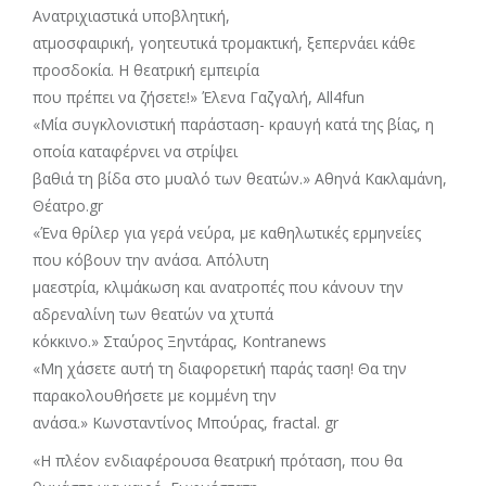
Ανατριχιαστικά υποβλητική,
ατμοσφαιρική, γοητευτικά τρομακτική, ξεπερνάει κάθε
προσδοκία. Η θεατρική εμπειρία
που πρέπει να ζήσετε!» Έλενα Γαζγαλή, All4fun
«Μία συγκλονιστική παράσταση- κραυγή κατά της βίας, η
οποία καταφέρνει να στρίψει
βαθιά τη βίδα στο μυαλό των θεατών.» Αθηνά Κακλαμάνη,
Θέατρο.gr
«Ένα θρίλερ για γερά νεύρα, με καθηλωτικές ερμηνείες
που κόβουν την ανάσα. Απόλυτη
μαεστρία, κλιμάκωση και ανατροπές που κάνουν την
αδρεναλίνη των θεατών να χτυπά
κόκκινο.» Σταύρος Ξηντάρας, Kontranews
«Μη χάσετε αυτή τη διαφορετική παράς ταση! Θα την
παρακολουθήσετε με κομμένη την
ανάσα.» Κωνσταντίνος Μπούρας, fractal. gr
«Η πλέον ενδιαφέρουσα θεατρική πρόταση, που θα