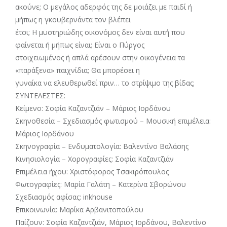
ακούνε; Ο μεγάλος αδερφός της δε μοιάζει με παιδί ή
μήπως η γκουβερνάντα τον βλέπει
έτσι; Η μυστηριώδης οικονόμος δεν είναι αυτή που
φαίνεται ή μήπως είναι; Είναι ο Πύργος
στοιχειωμένος ή απλά αρέσουν στην οικογένεια τα
«παράξενα» παιχνίδια; Θα μπορέσει η
γυναίκα να ελευθερωθεί πριν… το στρίψιμο της βίδας;
ΣΥΝΤΕΛΕΣΤΕΣ:
Κείμενο: Σοφία Καζαντζιάν – Μάριος Ιορδάνου
Σκηνοθεσία – Σχεδιασμός φωτισμού – Μουσική επιμέλεια:
Μάριος Ιορδάνου
Σκηνογραφία – Ενδυματολογία: Βαλεντίνο Βαλάσης
Κινησιολογία – Χορογραφίες: Σοφία Καζαντζιάν
Επιμέλεια ήχου: Χριστόφορος Τσακιρόπουλος
Φωτογραφίες: Μαρία Γαλάτη – Κατερίνα Σβορώνου
Σχεδιασμός αφίσας: inkhouse
Επικοινωνία: Μαρίκα Αρβανιτοπούλου
Παίζουν: Σοφία Καζαντζιάν, Μάριος Ιορδάνου, Βαλεντίνο