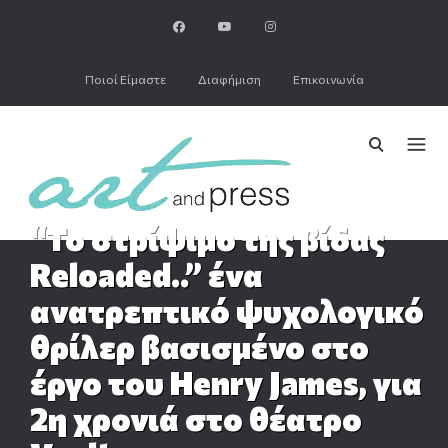
Ποιοί Είμαστε
Διαφήμιση
Επικοινωνία
“Το στρίψιμο της βίδας
Reloaded..” ένα
ανατρεπτικό ψυχολογικό
θρίλερ βασισμένο στο
έργο του Henry James, για
2η χρονιά στο θέατρο