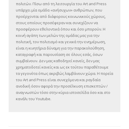
πολιτών. Πίσω από τη λειτουργία του Art and Press
υπάρχει μία ομάδα «ανήσυχων» ανθρώπων, που
προέρχονται από διάφορους κοινωνικούς χώρους,
στους οποίους προσέφεραν και συνεχίζουν να
προσφέρουν εθελοντικά όπου και όσο μπορούν. Η
κοινή αγάπη των μελών της ομάδας μας για την
πολιτική, τον πολιτισμό και γενικά την ενημέρωση,
είναι η κινητήρια δύναμη για την παρακολούθηση,
καταγραφή και παρουσίαση σε όλους εσάς, όσων
συμβαίνουν. Δεν μας καθοδηγεί κανείς, δεν μας
χρηματοδοτεί κανείς και ως εκ τούτου παραθέτουμε
τα γεγονότα όπως ακριβώς λαμβάνουν χώρα. Η πορεία
του Art and Press είναι συνεχόμενα και ραγδαία
ανοδική όσον αφορά την προσέλκυση επισκεπτών /
αναγνωστών τόσο στην κύρια ιστοσελίδα όσο και στο
κανάλι του Youtube.