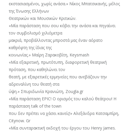
εκστασιασμένοι, χωρίς ανάσα.» Νίκος Μπατσικανής, μέλος
της Ένωσης Ελλήνων
Θεατρικών και Μουσικών Κριτικών.
«Μία παράσταση που σου κόβει την ανάσα και πηγαίνει
τον συμβολισμό χιλιόμετρα
μακριά, προβάλλοντας μπροστά μας έναν αόρατο
καθρέφτη της ίδιας της
κοινωνίας.» Μαίρη Ζαρακοβίτη, Keysmash
«Μία εξαιρετική, πρωτότυπη, διαφορετική θεατρική
πρόταση, που καθηλώνει τον
θεατή, με εξαιρετικές ερμηνείες που ανεβάζουν την
αδρεναλίνη του θεατή στα
ύψη.» Σπυριδωνία Κρανιώτη, Zougla.gr
«Μία παράσταση EPIC! Ο ορισμός του καλού θεάτρου! Η
παράσταση talk of the town
που δεν πρέπει να χάσει κανείς!» Αλεξάνδρα Κατσαμπίρη,
Citynow. Gr
«Μία συνταρακτική εκδοχή του έργου του Henry James.