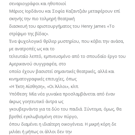
σεναριογράφοι και ηθοποιοί
Μάριος Ιορδάνου και Σοφία Καζαντζιάν μεταφέρουν επί
σκηνής την πιο τολμηρή θεατρική
διασκευή του αριστουργήματος του Henry James «Το
στρίψιμο της βίδας».
Ένα ψυχολογικό θρίλερ μυστηρίου, που κόβει την ανάσα,
με ανατροπές ως και το
τελευταίο λεπτό, εμπνευσμένο από το σπουδαίο έργο του
Αμερικανού συγγραφέα, στο
οποίο έχουν βασιστεί σημαντικές θεατρικές, αλλά και
κινηματογραφικές επιτυχίες, όπως
«Η Έκτη Αίσθηση», «Οι Άλλοι», κλπ.
Υπόθεση: Μία νέα γυναίκα προσλαμβάνεται από έναν
άκρως γοητευτικό άντρα ως
γκουβερνάντα για τα δύο του παιδιά. Σύντομα, όμως, θα
βρεθεί εγκλωβισμένη στον πύργο,
όπου διαμένει η ιδιαίτερη οικογένεια. Η μικρή κόρη δε
μιλάει ή μήπως οι άλλοι δεν την