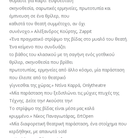
θυμάστε για καιρό. Ευφυέστατη
σκηνοθεσία, σαρωτικές ερμηνείες, πρωτοτυπία και
έμπνευση σε ένα θρίλερ, που
καθιστά τον θεατή συμμέτοχο, αν όχι
συνένοχο.» Αλέξανδρος Κούρτης, Zappit
«Ένα πραγματικό στρίψιμο της βίδας στο μυαλό του θεατή.
Ένα κείμενο που συνδυάζει
το βάθος του κλασικού με τη σαγήνη ενός γοτθικού
θρίλερ, σκηνοθεσία που βρίθει
πρωτοτυπίας, ερμηνείες από άλλο κόσμο, μία παράσταση
που έλειπε από το θεατρικό
γίγνεσθαι της χώρας.» Ντίνα Καρρά, Onlytheatre
«Μία παράσταση που ξεδιπλώνει τις μύχιες πτυχές της
Τέχνης. Δείτε την! Ακούστε την!
Το στρίψιμο της βίδας είναι μέσα μας καλά
κρυμμένο.» Νίκος Παναγιωτάρας, ErtOpen
«Μία διαφορετική θεατρική παράσταση, ένα στοίχημα που
κερδήθηκε, με απανωτά sold