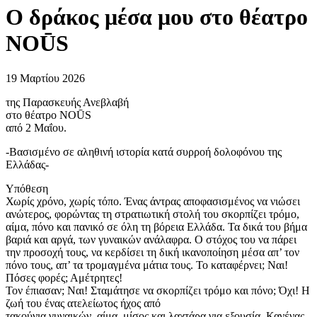
Ο δράκος μέσα μου στο θέατρο
NOŪS
19 Μαρτίου 2026
της Παρασκευής Ανεβλαβή
στο θέατρο NOŪS
από 2 Μαΐου.
-Βασισμένο σε αληθινή ιστορία κατά συρροή δολοφόνου της
Ελλάδας-
Υπόθεση
Χωρίς χρόνο, χωρίς τόπο. Ένας άντρας αποφασισμένος να νιώσει
ανώτερος, φορώντας τη στρατιωτική στολή του σκορπίζει τρόμο,
αίμα, πόνο και πανικό σε όλη τη βόρεια Ελλάδα. Τα δικά του βήμα
βαριά και αργά, των γυναικών ανάλαφρα. Ο στόχος του να πάρει
την προσοχή τους, να κερδίσει τη δική ικανοποίηση μέσα απ’ τον
πόνο τους, απ’ τα τρομαγμένα μάτια τους. Το καταφέρνει; Ναι!
Πόσες φορές; Αμέτρητες!
Τον έπιασαν; Ναι! Σταμάτησε να σκορπίζει τρόμο και πόνο; Όχι! Η
ζωή του ένας ατελείωτος ήχος από
τακούνια γυναικών, αίμα, μίσος και λαχτάρα για εξουσία. Κανένας