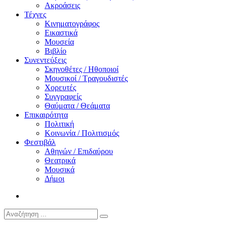
Ακροάσεις
Τέχνες
Κινηματογράφος
Εικαστικά
Μουσεία
Βιβλίο
Συνεντεύξεις
Σκηνοθέτες / Ηθοποιοί
Μουσικοί / Τραγουδιστές
Χορευτές
Συγγραφείς
Θαύματα / Θεάματα
Επικαιρότητα
Πολιτική
Κοινωνία / Πολιτισμός
Φεστιβάλ
Αθηνών / Επιδαύρου
Θεατρικά
Μουσικά
Δήμοι