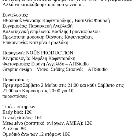
Αλλά να καταλάβουμε από πού γεννιέται.
Συντελεστές:
Ηθοποιοί: Θανάσης Καφενταράκης , Βασιλεία Φουρλή
Συγγραφέας: Παρασκευή Ανεβλαβή
Καλλιτεχνική επιμέλεια: Βασίλης Τριανταφύλλου
Πρωτότυπη μουσική: Θανάσης Καφενταράκης
Επικοινωνία: Κατερίνα Γρυλλάκη
Παραγωγή: NOŪS PRODUCTION
Κινησιολογία: Νεφέλη Καφενταράκη
Φωτογραφίες: Ειρήνη Αγγελίδη – ΑΠStudio
Graphic design – Video: Στάθης Στασινός – ΑΠStudio
Παραστάσεις
Πρεμιέρα Σάββατο 2 Μαΐου στις 21:00 και κάθε Σάββατο στις
21:00 και Κυριακή στις 20:00 για 10
παραστάσεις
Τιμές εισιτηρίων
Early bird: 12€
Γενική είσοδος: 16€
Μειωμένο (φοιτητικό, ανέργων, ΑΜΕΑ): 12€
Ατέλεια: 8€
Ομαδικό άνω των 12 ατόμων: 10€