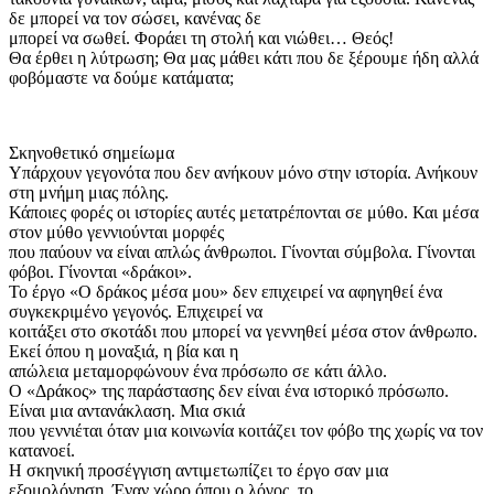
δε μπορεί να τον σώσει, κανένας δε
μπορεί να σωθεί. Φοράει τη στολή και νιώθει… Θεός!
Θα έρθει η λύτρωση; Θα μας μάθει κάτι που δε ξέρουμε ήδη αλλά
φοβόμαστε να δούμε κατάματα;
Σκηνοθετικό σημείωμα
Υπάρχουν γεγονότα που δεν ανήκουν μόνο στην ιστορία. Ανήκουν
στη μνήμη μιας πόλης.
Κάποιες φορές οι ιστορίες αυτές μετατρέπονται σε μύθο. Και μέσα
στον μύθο γεννιούνται μορφές
που παύουν να είναι απλώς άνθρωποι. Γίνονται σύμβολα. Γίνονται
φόβοι. Γίνονται «δράκοι».
Το έργο «Ο δράκος μέσα μου» δεν επιχειρεί να αφηγηθεί ένα
συγκεκριμένο γεγονός. Επιχειρεί να
κοιτάξει στο σκοτάδι που μπορεί να γεννηθεί μέσα στον άνθρωπο.
Εκεί όπου η μοναξιά, η βία και η
απώλεια μεταμορφώνουν ένα πρόσωπο σε κάτι άλλο.
Ο «Δράκος» της παράστασης δεν είναι ένα ιστορικό πρόσωπο.
Είναι μια αντανάκλαση. Μια σκιά
που γεννιέται όταν μια κοινωνία κοιτάζει τον φόβο της χωρίς να τον
κατανοεί.
Η σκηνική προσέγγιση αντιμετωπίζει το έργο σαν μια
εξομολόγηση. Έναν χώρο όπου ο λόγος, το