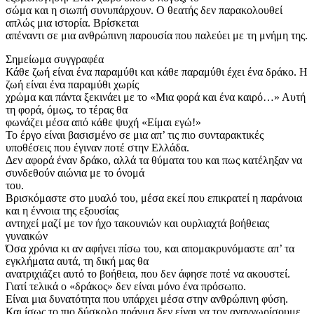
σώμα και η σιωπή συνυπάρχουν. Ο θεατής δεν παρακολουθεί
απλώς μια ιστορία. Βρίσκεται
απέναντι σε μια ανθρώπινη παρουσία που παλεύει με τη μνήμη της.
Σημείωμα συγγραφέα
Κάθε ζωή είναι ένα παραμύθι και κάθε παραμύθι έχει ένα δράκο. Η
ζωή είναι ένα παραμύθι χωρίς
χρώμα και πάντα ξεκινάει με το «Μια φορά και ένα καιρό…» Αυτή
τη φορά, όμως, το τέρας θα
φωνάζει μέσα από κάθε ψυχή «Είμαι εγώ!»
Το έργο είναι βασισμένο σε μια απ’ τις πιο συνταρακτικές
υποθέσεις που έγιναν ποτέ στην Ελλάδα.
Δεν αφορά έναν δράκο, αλλά τα θύματα του και πως κατέληξαν να
συνδεθούν αιώνια με το όνομά
του.
Βρισκόμαστε στο μυαλό του, μέσα εκεί που επικρατεί η παράνοια
και η έννοια της εξουσίας
αντηχεί μαζί με τον ήχο τακουνιών και ουρλιαχτά βοήθειας
γυναικών
Όσα χρόνια κι αν αφήνει πίσω του, και απομακρυνόμαστε απ’ τα
εγκλήματα αυτά, τη δική μας θα
ανατριχιάζει αυτό το βοήθεια, που δεν άφησε ποτέ να ακουστεί.
Γιατί τελικά ο «δράκος» δεν είναι μόνο ένα πρόσωπο.
Είναι μια δυνατότητα που υπάρχει μέσα στην ανθρώπινη φύση.
Και ίσως το πιο δύσκολο πράγμα δεν είναι να τον αναγνωρίσουμε.