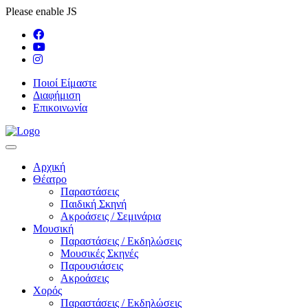
Please enable JS
Ποιοί Είμαστε
Διαφήμιση
Επικοινωνία
Αρχική
Θέατρο
Παραστάσεις
Παιδική Σκηνή
Ακροάσεις / Σεμινάρια
Μουσική
Παραστάσεις / Εκδηλώσεις
Μουσικές Σκηνές
Παρουσιάσεις
Ακροάσεις
Χορός
Παραστάσεις / Εκδηλώσεις