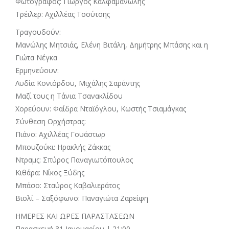
Φωτογράφος: Γιώργος Καλφαμανώλης
Τρέιλερ: Αχιλλέας Τσούτσης
Τραγουδούν:
Μανώλης Μητσιάς, Ελένη Βιτάλη, Δημήτρης Μπάσης και η
Γιώτα Νέγκα
Ερμηνεύουν:
Λυδία Κονιόρδου, Μιχάλης Σαράντης
Μαζί τους η Τάνια Τσανακλίδου
Χορεύουν: Φαίδρα Νταϊόγλου, Κωστής Τσιαμάγκας
Σύνθεση Ορχήστρας:
Πιάνο: Αχιλλέας Γουάστωρ
Μπουζούκι: Ηρακλής Ζάκκας
Ντραμς: Σπύρος Παναγιωτόπουλος
Κιθάρα: Νίκος Ξύδης
Μπάσο: Σταύρος Καβαλιεράτος
Βιολί – Σαξόφωνο: Παναγιώτα Ζαρείφη
ΗΜΕΡΕΣ ΚΑΙ ΩΡΕΣ ΠΑΡΑΣΤΑΣΕΩΝ
Παρασκευή 31 Ιανουαρίου | 21:00