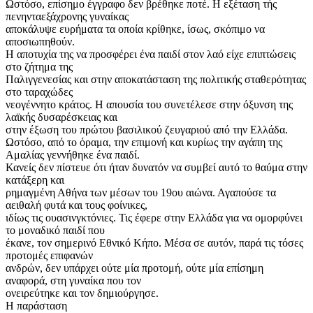
Ωστόσο, επίσημο έγγραφο δεν βρέθηκε ποτέ. Η εξέταση τής
πενηνταεξάχρονης γυναίκας
αποκάλυψε ευρήματα τα οποία κρίθηκε, ίσως, σκόπιμο να
αποσιωπηθούν.
Η αποτυχία της να προσφέρει ένα παιδί στον λαό είχε επιπτώσεις
στο ζήτημα της
Παλιγγενεσίας και στην αποκατάσταση της πολιτικής σταθερότητας
στο ταραχώδες
νεογέννητο κράτος. Η απουσία του συνετέλεσε στην όξυνση της
λαϊκής δυσαρέσκειας και
στην έξωση του πρώτου βασιλικού ζευγαριού από την Ελλάδα.
Ωστόσο, από το όραμα, την επιμονή και κυρίως την αγάπη της
Αμαλίας γεννήθηκε ένα παιδί.
Κανείς δεν πίστευε ότι ήταν δυνατόν να συμβεί αυτό το θαύμα στην
κατάξερη και
ρημαγμένη Αθήνα των μέσων του 19ου αιώνα. Αγαπούσε τα
αειθαλή φυτά και τους φοίνικες,
ιδίως τις ουασινγκτόνιες. Τις έφερε στην Ελλάδα για να ομορφύνει
το μοναδικό παιδί που
έκανε, τον σημερινό Εθνικό Κήπο. Μέσα σε αυτόν, παρά τις τόσες
προτομές επιφανών
ανδρών, δεν υπάρχει ούτε μία προτομή, ούτε μία επίσημη
αναφορά, στη γυναίκα που τον
ονειρεύτηκε και τον δημιούργησε.
Η παράσταση