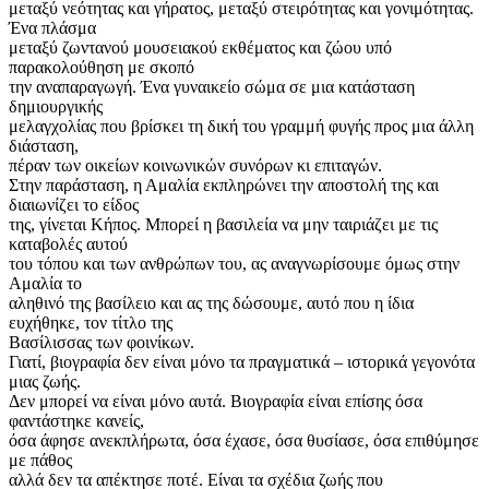
μεταξύ νεότητας και γήρατος, μεταξύ στειρότητας και γονιμότητας.
Ένα πλάσμα
μεταξύ ζωντανού μουσειακού εκθέματος και ζώου υπό
παρακολούθηση με σκοπό
την αναπαραγωγή. Ένα γυναικείο σώμα σε μια κατάσταση
δημιουργικής
μελαγχολίας που βρίσκει τη δική του γραμμή φυγής προς μια άλλη
διάσταση,
πέραν των οικείων κοινωνικών συνόρων κι επιταγών.
Στην παράσταση, η Αμαλία εκπληρώνει την αποστολή της και
διαιωνίζει το είδος
της, γίνεται Κήπος. Μπορεί η βασιλεία να μην ταιριάζει με τις
καταβολές αυτού
του τόπου και των ανθρώπων του, ας αναγνωρίσουμε όμως στην
Αμαλία το
αληθινό της βασίλειο και ας της δώσουμε, αυτό που η ίδια
ευχήθηκε, τον τίτλο της
Βασίλισσας των φοινίκων.
Γιατί, βιογραφία δεν είναι μόνο τα πραγματικά – ιστορικά γεγονότα
μιας ζωής.
Δεν μπορεί να είναι μόνο αυτά. Βιογραφία είναι επίσης όσα
φαντάστηκε κανείς,
όσα άφησε ανεκπλήρωτα, όσα έχασε, όσα θυσίασε, όσα επιθύμησε
με πάθος
αλλά δεν τα απέκτησε ποτέ. Είναι τα σχέδια ζωής που