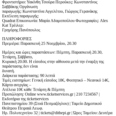
Φροντιστήριο: Υακίνθη Τσούρα Περούκες: Κωνσταντίνος
Σαββάκης Οργάνωση
παραγωγής: Κωνσταντίνα Αγγελέτου, Γιώργος Γερανάκης
Εκτέλεση παραγωγής:
Quadrat Επικοινωνία: Μαρία Αδαμοπούλου Φωτογραφίες: Alex
Kat Τρέιλερ:
Γρηγόρης Πανόπουλος
ΠΛΗΡΟΦΟΡΙΕΣ
Πρεμιέρα: Παρασκευή 25 Νοεμβρίου, 20.30
Ημέρες και ώρες παραστάσεων: Πέμπτη, Παρασκευή 20.30,
Τετάρτη, Σάββατο,
Κυριακή 20.00. Η είσοδος στην αίθουσα μετά την έναρξη της
παράστασης δεν είναι
δυνατή.
Διάρκεια παράστασης: 90 λεπτά
Τιμές εισιτηρίων: Γενική είσοδος 18€, Φοιτητικό – Νεανικό 14€,
Κάρτα ανεργίας –
Ατέλεια 10€ κάθε Τετάρτη & Πέμπτη
Προπώληση: Οnline www.ticketservices.gr | 210 7234567 |
Εκδοτήρια της ticketservices
Πανεπιστημίου 39 (Στοά Πεσμαζόγλου) | Ταμείο Δημοτικού
Θεάτρου Πειραιά Λεωφ.
Ηρ. Πολυτεχνείου 32 | tickets@dithepi.gr | Ώρες Ταμείου: Δευτέρα