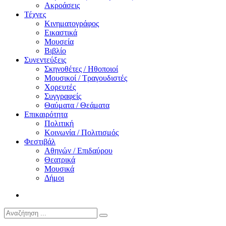
Ακροάσεις
Τέχνες
Κινηματογράφος
Εικαστικά
Μουσεία
Βιβλίο
Συνεντεύξεις
Σκηνοθέτες / Ηθοποιοί
Μουσικοί / Τραγουδιστές
Χορευτές
Συγγραφείς
Θαύματα / Θεάματα
Επικαιρότητα
Πολιτική
Κοινωνία / Πολιτισμός
Φεστιβάλ
Αθηνών / Επιδαύρου
Θεατρικά
Μουσικά
Δήμοι