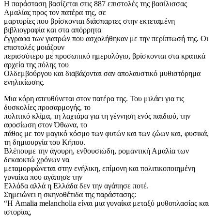
Η παράσταση βασίζεται στις 887 επιστολές της βασίλισσας
Αμαλίας προς τον πατέρα της, σε
μαρτυρίες που βρίσκονται διάσπαρτες στην εκτεταμένη
βιβλιογραφία και στα απόρρητα
έγγραφα των γιατρών που ασχολήθηκαν με την περίπτωσή της. Οι
επιστολές μοιάζουν
περισσότερο με προσωπικό ημερολόγιο, βρίσκονται στα κρατικά
αρχεία της πόλης του
Ολδεμβούργου και διαβάζονται σαν απολαυστικό μυθιστόρημα
ενηλικίωσης.
Μια κόρη απευθύνεται στον πατέρα της. Του μιλάει για τις
δυσκολίες προσαρμογής, το
πολιτικό κλίμα, τη λαχτάρα για τη γέννηση ενός παιδιού, την
αφοσίωση στον Όθωνα, το
πάθος με τον μαγικό κόσμο των φυτών και των ζώων και, φυσικά,
τη δημιουργία του Κήπου.
Βλέπουμε την άγουρη, ενθουσιώδη, ρομαντική Αμαλία των
δεκαοκτώ χρόνων να
μεταμορφώνεται στην ενήλικη, επίμονη και πολιτικοποιημένη
γυναίκα που αγάπησε την
Ελλάδα αλλά η Ελλάδα δεν την αγάπησε ποτέ.
Σημειώνει η σκηνοθέτιδα της παράστασης:
“Η Amalia melancholia είναι μια γυναίκα μεταξύ μυθοπλασίας και
ιστορίας,