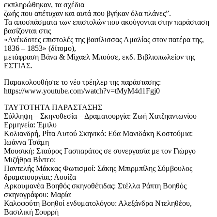
εκπληρώθηκαν, τα σχέδια
ζωής που απέτυχαν και αυτά που βγήκαν όλα πλάνες”.
Τα αποσπάσματα των επιστολών που ακούγονται στην παράσταση
βασίζονται στις
«Ανέκδοτες επιστολές της βασίλισσας Αμαλίας στον πατέρα της,
1836 – 1853» (δίτομο),
μετάφραση Βάνα & Μίχαελ Μπούσε, εκδ. Βιβλιοπωλείον της
ΕΣΤΙΑΣ.
Παρακολουθήστε το νέο τρέηλερ της παράστασης:
https://www.youtube.com/watch?v=tMyM4d1Fgj0
ΤΑΥΤΟΤΗΤΑ ΠΑΡΑΣΤΑΣΗΣ
Σύλληψη – Σκηνοθεσία – Δραματουργία: Ζωή Χατζηαντωνίου
Ερμηνεία: Έμιλυ
Κολιανδρή, Ρίτα Λυτού Σκηνικό: Εύα Μανιδάκη Κοστούμια:
Ιωάννα Τσάμη
Μουσική: Σταύρος Γασπαράτος σε συνεργασία με τον Γιώργο
Μιζήθρα Βίντεο:
Παντελής Μάκκας Φωτισμοί: Σάκης Μπιρμπίλης Σύμβουλος
δραματουργίας: Λουίζα
Αρκουμανέα Βοηθός σκηνοθέτιδας: Στέλλα Ράπτη Βοηθός
σκηνογράφου: Μαρία
Καλοφούτη Βοηθοί ενδυματολόγου: Αλεξάνδρα Ντεληθέου,
Βασιλική Σουρρή