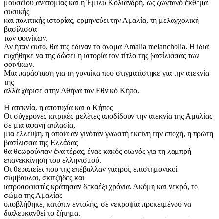
μουσείου ανατομίας και η Έμιλυ Κολιανδρή, ως ζωντανό έκθεμα
φυσικής
και πολιτικής ιστορίας, ερμηνεύει την Αμαλία, τη μελαγχολική
βασίλισσα
των φοινίκων.
Αν ήταν φυτό, θα της έδιναν το όνομα Amalia melancholia. Η ίδια
ευχήθηκε να της δώσει η ιστορία τον τίτλο της βασίλισσας των
φοινίκων.
Μια παράσταση για τη γυναίκα που στιγματίστηκε για την ατεκνία
της
αλλά χάρισε στην Αθήνα τον Εθνικό Κήπο.
Η ατεκνία, η αποτυχία και ο Kήπος
Οι σύγχρονες ιατρικές μελέτες αποδίδουν την ατεκνία της Αμαλίας
σε μια αφανή απλασία,
μια έλλειψη, η οποία αν γινόταν γνωστή εκείνη την εποχή, η πρώτη
βασίλισσα της Ελλάδας
θα θεωρούνταν ένα τέρας, ένας κακός οιωνός για τη λαμπρή
επανεκκίνηση του ελληνισμού.
Οι θεραπείες που της επέβαλλαν γιατροί, επιστημονικοί
σύμβουλοι, σκιτζήδες και
ιατροσοφιστές κράτησαν δεκαέξι χρόνια. Ακόμη και νεκρό, το
σώμα της Αμαλίας
υποβλήθηκε, κατόπιν εντολής, σε νεκροψία προκειμένου να
διαλευκανθεί το ζήτημα.