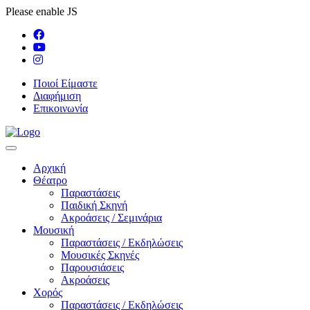
Please enable JS
Ποιοί Είμαστε
Διαφήμιση
Επικοινωνία
Αρχική
Θέατρο
Παραστάσεις
Παιδική Σκηνή
Ακροάσεις / Σεμινάρια
Μουσική
Παραστάσεις / Εκδηλώσεις
Μουσικές Σκηνές
Παρουσιάσεις
Ακροάσεις
Χορός
Παραστάσεις / Εκδηλώσεις