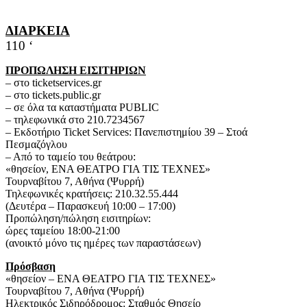
ΔΙΑΡΚΕΙΑ
110 ‘
ΠΡΟΠΩΛΗΣΗ ΕΙΣΙΤΗΡΙΩΝ
– στο ticketservices.gr
– στο tickets.public.gr
– σε όλα τα καταστήματα PUBLIC
– τηλεφωνικά στο 210.7234567
– Εκδοτήριο Ticket Services: Πανεπιστημίου 39 – Στοά
Πεσμαζόγλου
– Από το ταμείο του θεάτρου:
«θησείον, ΕΝΑ ΘΕΑΤΡΟ ΓΙΑ ΤΙΣ ΤΕΧΝΕΣ»
Τουρναβίτου 7, Αθήνα (Ψυρρή)
Τηλεφωνικές κρατήσεις: 210.32.55.444
(Δευτέρα – Παρασκευή 10:00 – 17:00)
Προπώληση/πώληση εισιτηρίων:
ώρες ταμείου 18:00-21:00
(ανοικτό μόνο τις ημέρες των παραστάσεων)
Πρόσβαση
«θησείον – ΕΝΑ ΘΕΑΤΡΟ ΓΙΑ ΤΙΣ ΤΕΧΝΕΣ»
Τουρναβίτου 7, Αθήνα (Ψυρρή)
Ηλεκτρικός Σιδηρόδρομος: Σταθμός Θησείο