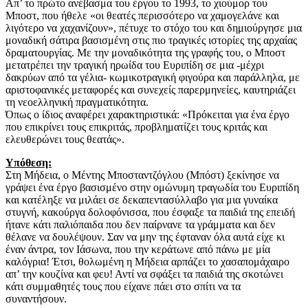
Απ’ το πρώτο ανέβασμα του έργου το 1993, το χιούμορ του
Μποστ, που ήθελε «οι θεατές περισσότερο να χαμογελάνε και
λιγότερο να χαχανίζουν», πέτυχε το στόχο του και δημιούργησε μια
μοναδική σάτιρα βασισμένη στις πιο τραγικές ιστορίες της αρχαίας
δραματουργίας. Με την μοναδικότητα της γραφής του, ο Μποστ
μετατρέπει την τραγική ηρωίδα του Ευριπίδη σε μια -μέχρι
δακρύων από τα γέλια- κωμικοτραγική φιγούρα και παράλληλα, με
αριστοφανικές μεταφορές και συνεχείς παρερμηνείες, καυτηριάζει
τη νεοελληνική πραγματικότητα.
Όπως ο ίδιος αναφέρει χαρακτηριστικά: «Πρόκειται για ένα έργο
που επικρίνει τους επικριτάς, προβληματίζει τους κριτάς και
ελευθερώνει τους θεατάς».
Υπόθεση:
Στη Μήδεια, ο Μέντης Μποσταντζόγλου (Μπόστ) ξεκίνησε να
γράψει ένα έργο βασισμένο στην ομώνυμη τραγωδία του Ευριπίδη
και κατέληξε να μιλάει σε δεκαπεντασύλλαβο για μια γυναίκα
στυγνή, κακούργα δολοφόνισσα, που έσφαξε τα παιδιά της επειδή
ήτανε κάτι παλιόπαιδα που δεν παίρνανε τα γράμματα και δεν
θέλανε να δουλέψουν. Σαν να μην της έφταναν όλα αυτά είχε κι
έναν άντρα, τον Ιάσωνα, που την κεράτωνε από πάνω με μία
καλόγρια! Έτσι, θολωμένη η Μήδεια αρπάζει το χασαπομάχαιρο
απ’ την κουζίνα και φευ! Αντί να σφάξει τα παιδιά της σκοτώνει
κάτι συμμαθητές τους που είχανε πάει στο σπίτι να τα
συναντήσουν.