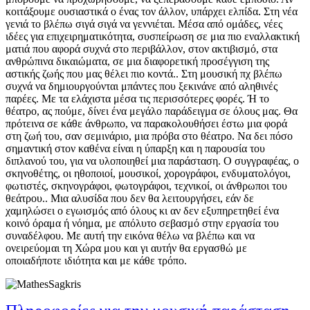
κοιτάξουμε ουσιαστικά ο ένας τον άλλον, υπάρχει ελπίδα. Στη νέα
γενιά το βλέπω σιγά σιγά να γεννιέται. Μέσα από ομάδες, νέες
ιδέες για επιχειρηματικότητα, συσπείρωση σε μια πιο εναλλακτική
ματιά που αφορά συχνά στο περιβάλλον, στον ακτιβισμό, στα
ανθρώπινα δικαιώματα, σε μια διαφορετική προσέγγιση της
αστικής ζωής που μας θέλει πιο κοντά.. Στη μουσική πχ βλέπω
συχνά να δημιουργούνται μπάντες που ξεκινάνε από αληθινές
παρέες. Με τα ελάχιστα μέσα τις περισσότερες φορές. Ή το
θέατρο, ας πούμε, δίνει ένα μεγάλο παράδειγμα σε όλους μας. Θα
πρότεινα σε κάθε άνθρωπο, να παρακολουθήσει έστω μια φορά
στη ζωή του, σαν σεμινάριο, μια πρόβα στο θέατρο. Να δει πόσο
σημαντική στον καθένα είναι η ύπαρξη και η παρουσία του
διπλανού του, για να υλοποιηθεί μια παράσταση. Ο συγγραφέας, ο
σκηνοθέτης, οι ηθοποιοί, μουσικοί, χορογράφοι, ενδυματολόγοι,
φωτιστές, σκηνογράφοι, φωτογράφοι, τεχνικοί, οι άνθρωποι του
θεάτρου.. Μια αλυσίδα που δεν θα λειτουργήσει, εάν δε
χαμηλώσει ο εγωισμός από όλους κι αν δεν εξυπηρετηθεί ένα
κοινό όραμα ή νόημα, με απόλυτο σεβασμό στην εργασία του
συναδέλφου. Με αυτή την εικόνα θέλω να βλέπω και να
ονειρεύομαι τη Χώρα μου και γι αυτήν θα εργασθώ με
οποιαδήποτε ιδιότητα και με κάθε τρόπο.