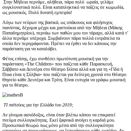
Στην Μήδεια περνάμε, αλήθεια, πάρα πολύ ωραία, γελάμε
συγκλονιστικά πολύ. Είναι καταπληκτικό να παίζεις σε κωμωδία,
ως μουσικός. Πολύ δυνατή εμπειρία!
Λόγω των νεύρων της βασικά, ως υπάκουος και φιλήσυχος
πιανίστας, δέχομαι μέχρι και χαστούκια από την Μήδεια (Μάκης
Παπαδημητρίου), περνάω των παθών μου τον τάραχο, αλλά κατά τ’
άλλα περνάμε υπέροχα. Συμβαίνουν πάρα πολλά ευτράπελα τα
οποία δεν περιγράφονται. Πρέπει να έρθει να δει κάποιος την
παράσταση για να καταλάβει.
Φέτος επίσης, έχω συνθέσει πρωτότυπη μουσική για την
παράσταση «The Children» που παίζεται κάθε Παρασκευή,
Σάββατο και Δευτέρα στο Θέατρο Ιλίσια αλλά και για τη «Γίδα ή
Ποια είναι η Σύλβια» που παίζεται για δεύτερη χρονιά στο Θέατρο
Θησείο κάθε Δευτέρα και Τρίτη. Είναι ευτυχία να γράφω μουσική
για το θέατρο.
ΤΙ πιστεύεις για την Ελλάδα του 2019;
Αν γίνομαι αισιόδοξος, είναι όταν βλέπω κάπου να επικρατεί
πνεύμα συλλογικότητας. Εκεί ξαφνικά ανοίγει η καρδιά μου.
Προσωπικά θεωρώ πως μόνο μέσα από την συλλογικότητα
μπορούμε να προχωρήσουμε, να ξεπεράσουμε κάθε εμπόδιο. Αν