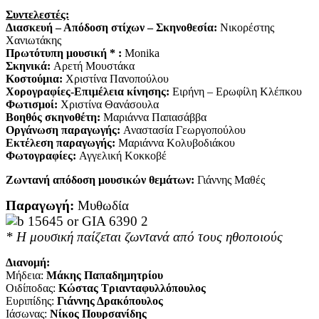
Συντελεστές:
Διασκευή – Απόδοση στίχων – Σκηνοθεσία:
Νικορέστης
Χανιωτάκης
Πρωτότυπη μουσική * :
Monika
Σκηνικά:
Αρετή Μουστάκα
Κοστούμια:
Χριστίνα Πανοπούλου
Χορογραφίες-Επιμέλεια κίνησης:
Ειρήνη – Ερωφίλη Κλέπκου
Φωτισμοί:
Χριστίνα Θανάσουλα
Βοηθός σκηνοθέτη:
Μαριάννα Παπασάββα
Οργάνωση παραγωγής:
Αναστασία Γεωργοπούλου
Εκτέλεση παραγωγής:
Μαριάννα Κολυβοδιάκου
Φωτογραφίες:
Αγγελική Κοκκοβέ
Ζωντανή απόδοση μουσικών θεμάτων:
Γιάννης Μαθές
Παραγωγή:
Μυθωδία
* Η μουσική παίζεται ζωντανά από τους ηθοποιούς
Διανομή:
Μήδεια:
Μάκης Παπαδημητρίου
Οιδίποδας:
Κώστας Τριανταφυλλόπουλος
Ευριπίδης:
Γιάννης Δρακόπουλος
Ιάσωνας:
Νίκος Πουρσανίδης