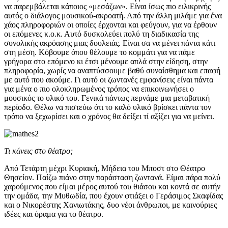
να παρεμβάλεται κάποιος «μεσάζων». Είναι ίσως πιο ειλικρινής
αυτός ο διάλογος μουσικού-ακροατή. Από την άλλη μιλάμε για ένα
χάος πληροφοριών οι οποίες έρχονται και φεύγουν, για να έρθουν
οι επόμενες κ.ο.κ. Αυτό δυσκολεύει πολύ τη διαδικασία της
συνολικής ακρόασης μιας δουλειάς. Είναι σα να μένει πάντα κάτι
στη μέση. Κόβουμε όπου θέλουμε το κομμάτι για να πάμε
γρήγορα στο επόμενο κι έτσι μένουμε απλά στην είδηση, στην
πληροφορία, χωρίς να αναπτύσσουμε βαθύ συναίσθημα και επαφή
με αυτό που ακούμε. Γι αυτό οι ζωντανές εμφανίσεις είναι πάντα
για μένα ο πιο ολοκληρωμένος τρόπος να επικοινωνήσει ο
μουσικός το υλικό του. Γενικά πάντως περνάμε μια μεταβατική
περίοδο. Θέλω να πιστεύω ότι το καλό υλικό βρίσκει πάντα τον
τρόπο να ξεχωρίσει και ο χρόνος θα δείξει τί αξίζει για να μείνει.
Τι κάνεις στο θέατρο;
Από Τετάρτη μέχρι Κυριακή, Μήδεια του Μποστ στο Θέατρο
Θησείον. Παίζω πιάνο στην παράσταση ζωντανά. Είμαι πάρα πολύ
χαρούμενος που είμαι μέρος αυτού του θιάσου και κοντά σε αυτήν
την ομάδα, την Μυθωδία, που έχουν φτιάξει ο Γεράσιμος Σκαφίδας
και ο Νικορέστης Χανιωτάκης, δυο νέοι άνθρωποι, με καινούριες
ιδέες και όραμα για το θέατρο.