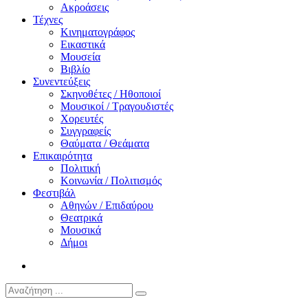
Ακροάσεις
Τέχνες
Κινηματογράφος
Εικαστικά
Μουσεία
Βιβλίο
Συνεντεύξεις
Σκηνοθέτες / Ηθοποιοί
Μουσικοί / Τραγουδιστές
Χορευτές
Συγγραφείς
Θαύματα / Θεάματα
Επικαιρότητα
Πολιτική
Κοινωνία / Πολιτισμός
Φεστιβάλ
Αθηνών / Επιδαύρου
Θεατρικά
Μουσικά
Δήμοι