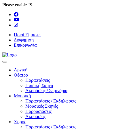
Please enable JS
Ποιοί Είμαστε
Διαφήμιση
Επικοινωνία
Αρχική
Θέατρο
Παραστάσεις
Παιδική Σκηνή
Ακροάσεις / Σεμινάρια
Μουσική
Παραστάσεις / Εκδηλώσεις
Μουσικές Σκηνές
Παρουσιάσεις
Ακροάσεις
Χορός
Παραστάσεις / Εκδηλώσεις