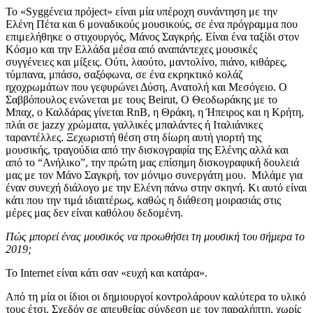
Το «Syggένεια πρόject» είναι μία υπέροχη συνάντηση με την
Ελένη Πέτα και 6 μοναδικούς μουσικούς, σε ένα πρόγραμμα που
επιμελήθηκε ο στιχουργός, Μάνος Σαγκρής. Είναι ένα ταξίδι στον
Κόσμο και την Ελλάδα μέσα από αναπάντεχες μουσικές
συγγένειες και μίξεις. Ούτι, λαούτο, μαντολίνο, πιάνο, κιθάρες,
τύμπανα, μπάσο, σαξόφωνα, σε ένα εκρηκτικό κολάζ
ηχοχρωμάτων που γεφυρώνει Δύση, Ανατολή και Μεσόγειο. Ο
Σαββόπουλος ενώνεται με τους Beirut, Ο Θεοδωράκης με το
Μπαχ, ο Καλδάρας γίνεται RnB, η Θράκη, η Ήπειρος και η Κρήτη,
πλάι σε jazzy χρώματα, γαλλικές μπαλάντες ή Ιταλιάνικες
ταραντέλλες. Ξεχωριστή θέση στη δίωρη αυτή γιορτή της
μουσικής, τραγούδια από την δισκογραφία της Ελένης αλλά και
από το “Ανήλικο”, την πρώτη μας επίσημη δισκογραφική δουλειά
μας με τον Μάνο Σαγκρή, τον μόνιμο συνεργάτη μου. Μιλάμε για
έναν συνεχή διάλογο με την Ελένη πάνω στην σκηνή. Κι αυτό είναι
κάτι που την τιμά ιδιαιτέρως, καθώς η διάθεση μοιρασιάς στις
μέρες μας δεν είναι καθόλου δεδομένη.
Πώς μπορεί ένας μουσικός να προωθήσει τη μουσική του σήμερα το
2019;
Το Internet είναι κάτι σαν «ευχή και κατάρα».
Από τη μία οι ίδιοι οι δημιουργοί κοντρολάρουν καλύτερα το υλικό
τους έτσι. Σχεδόν σε απευθείας σύνδεση με τον παραλήπτη, χωρίς