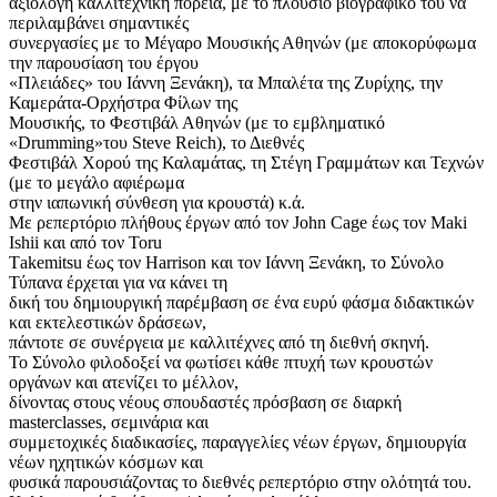
αξιόλογη καλλιτεχνική πορεία, με το πλούσιο βιογραφικό του να
περιλαμβάνει σημαντικές
συνεργασίες με το Μέγαρο Μουσικής Αθηνών (με αποκορύφωμα
την παρουσίαση του έργου
«Πλειάδες» του Ιάννη Ξενάκη), τα Μπαλέτα της Ζυρίχης, την
Καμεράτα-Ορχήστρα Φίλων της
Μουσικής, το Φεστιβάλ Αθηνών (με το εμβληματικό
«Drumming»του Steve Reich), το Διεθνές
Φεστιβάλ Χορού της Καλαμάτας, τη Στέγη Γραμμάτων και Τεχνών
(με το μεγάλο αφιέρωμα
στην ιαπωνική σύνθεση για κρουστά) κ.ά.
Με ρεπερτόριο πλήθους έργων από τον John Cage έως τον Maki
Ishii και από τον Toru
Τakemitsu έως τον Ηarrison και τον Ιάννη Ξενάκη, το Σύνολο
Τύπανα έρχεται για να κάνει τη
δική του δημιουργική παρέμβαση σε ένα ευρύ φάσμα διδακτικών
και εκτελεστικών δράσεων,
πάντοτε σε συνέργεια με καλλιτέχνες από τη διεθνή σκηνή.
Το Σύνολο φιλοδοξεί να φωτίσει κάθε πτυχή των κρουστών
οργάνων και ατενίζει το μέλλον,
δίνοντας στους νέους σπουδαστές πρόσβαση σε διαρκή
masterclasses, σεμινάρια και
συμμετοχικές διαδικασίες, παραγγελίες νέων έργων, δημιουργία
νέων ηχητικών κόσμων και
φυσικά παρουσιάζοντας το διεθνές ρεπερτόριο στην ολότητά του.