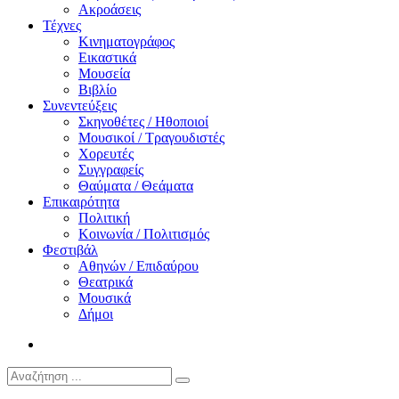
Ακροάσεις
Τέχνες
Κινηματογράφος
Εικαστικά
Μουσεία
Βιβλίο
Συνεντεύξεις
Σκηνοθέτες / Ηθοποιοί
Μουσικοί / Τραγουδιστές
Χορευτές
Συγγραφείς
Θαύματα / Θεάματα
Επικαιρότητα
Πολιτική
Κοινωνία / Πολιτισμός
Φεστιβάλ
Αθηνών / Επιδαύρου
Θεατρικά
Μουσικά
Δήμοι