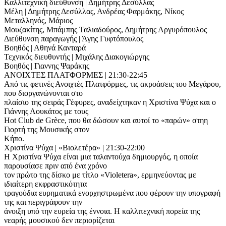
Καλλιτεχνική διεύθυνση | Δημήτρης Δεσύλλας
Μέλη | Δημήτρης Δεσύλλας, Ανδρέας Φαρμάκης, Νίκος
Μεταλληνός, Μάριος
Μουζακίτης, Μπάμπης Ταλιαδούρος, Δημήτρης Αργυρόπουλος
Διεύθυνση παραγωγής | Άγης Γυφτόπουλος
Βοηθός | Αθηνά Κανταρά
Τεχνικός διευθυντής | Μιχάλης Διακογιώργης
Βοηθός | Γιαννης Ψαράκης
ANOIXTEΣ ΠΛΑΤΦΟΡΜΕΣ | 21:30-22:45
Από τις φετινές Ανοιχτές Πλατφόρμες, τις ακροάσεις του Μεγάρου,
που διοργανώνονται στο
πλαίσιο της σειράς Γέφυρες, αναδείχτηκαν η Χριστίνα Ψύχα και ο
Γιάννης Λουκάτος με τους
Hot Club de Grèce, που θα δώσουν και αυτοί το «παρών» στηη
Γιορτή της Μουσικής στον
Κήπο.
Χριστίνα Ψύχα | «Βιολετέρα» | 21:30-22:00
Η Χριστίνα Ψύχα είναι μια ταλαντούχα δημιουργός, η οποία
παρουσίασε πριν από ένα χρόνο
τον πρώτο της δίσκο με τίτλο «Violetera», ερμηνεύοντας με
ιδιαίτερη εκφραστικότητα
τραγούδια ευρηματικά ενορχηστρωμένα που φέρουν την υπογραφή
της και περιγράφουν την
άνοιξη υπό την ευρεία της έννοια. Η καλλιτεχνική πορεία της
νεαρής μουσικού δεν περιορίζεται