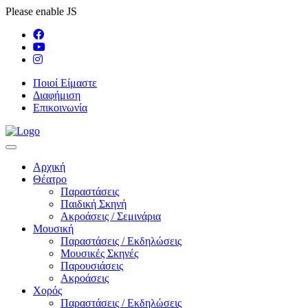
Please enable JS
Ποιοί Είμαστε
Διαφήμιση
Επικοινωνία
Αρχική
Θέατρο
Παραστάσεις
Παιδική Σκηνή
Ακροάσεις / Σεμινάρια
Μουσική
Παραστάσεις / Εκδηλώσεις
Μουσικές Σκηνές
Παρουσιάσεις
Ακροάσεις
Χορός
Παραστάσεις / Εκδηλώσεις