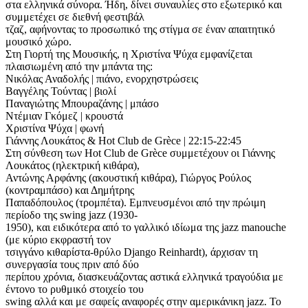
στα ελληνικά σύνορα. Ήδη, δίνει συναυλίες στο εξωτερικό και
συμμετέχει σε διεθνή φεστιβάλ
τζαζ, αφήνοντας το προσωπικό της στίγμα σε έναν απαιτητικό
μουσικό χώρο.
Στη Γιορτή της Μουσικής, η Χριστίνα Ψύχα εμφανίζεται
πλαισιωμένη από την μπάντα της:
Νικόλας Αναδολής | πιάνο, ενορχηστρώσεις
Βαγγέλης Τούντας | βιολί
Παναγιώτης Μπουραζάνης | μπάσο
Ντέμιαν Γκόμεζ | κρουστά
Χριστίνα Ψύχα | φωνή
Γιάννης Λουκάτος & Ηοt Club de Grèce | 22:15-22:45
Στη σύνθεση των Hot Club de Grèce συμμετέχουν οι Γιάννης
Λουκάτος (ηλεκτρική κιθάρα),
Αντώνης Αρφάνης (ακουστική κιθάρα), Γιώργος Ρούλος
(κοντραμπάσο) και Δημήτρης
Παπαδόπουλος (τρομπέτα). Εμπνευσμένοι από την πρώιμη
περίοδο της swing jazz (1930-
1950), και ειδικότερα από το γαλλικό ιδίωμα της jazz manouche
(με κύριο εκφραστή τον
τσιγγάνο κιθαρίστα-θρύλο Django Reinhardt), άρχισαν τη
συνεργασία τους πριν από δύο
περίπου χρόνια, διασκευάζοντας αστικά ελληνικά τραγούδια με
έντονο το ρυθμικό στοιχείο του
swing αλλά και με σαφείς αναφορές στην αμερικάνικη jazz. Το