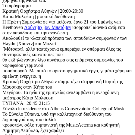
χορηγία της Motor Oil.
Το πρόγραμμα
Κρατική Ορχήστρα Αθηνών | 20:00-20:30
Κάτια Μολφέση | μουσική διεύθυνση
Η Πρώτη Συμφωνία σε ντο μείζονα, έργο 21 του Ludwig van
Beethoven
Λούντβιχ βαν Μπετόβεν
ισορροπεί ιδανικά ανάμεσα
στην παράδοση και την ανανέωση.
Ακολουθεί τα κλασικά πρότυπα των σπουδαίων συμφωνιών των
Haydn [Χάυντν] και Mozart
[Μότσαρτ], αλλά ταυτόχρονα εμπεριέχει εν σπέρματι όλες τις
συνταρακτικές καινοτομίες που
θα εκδηλώνονταν λίγο αργότερα στις επόμενες συμφωνίες του
κορυφαίου γερμανού
μουσουργού. Με αυτό το αριστουργηματικό έργο, γεμάτο χάρη και
αμείωτη ενέργεια, η
Κρατική Ορχήστρα Αθηνών συμμετέχει στη φετινή Γιορτή της
Μουσικής στον Κήπο του
Μεγάρου. Τα ηνία της ερμηνείας αναλαμβάνει η ανερχόμενη
μαέστρος Κάτια Μολφεση.
TYΠΑΝΑ | 20:45-21:15
Σύνολο in residence στο Athens Conservatoire College of Music
Το Σύνολο Τύπανα, υπό την καλλιτεχνική διεύθυνση του
δημιουργού του, του σολίστ
κρουστών, σόλο τυμπανιστή της MusicAeterna και καθηγητή
Δημήτρη Δεσύλλα, έχει χαράξει