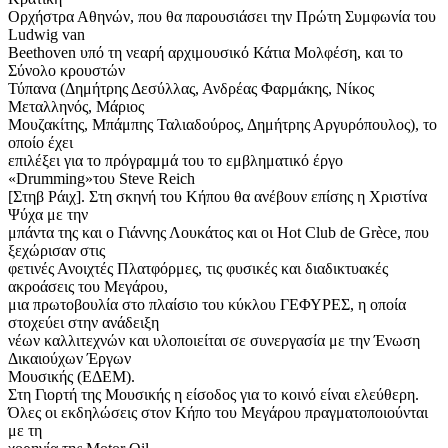
Ορχήστρα Αθηνών, που θα παρουσιάσει την Πρώτη Συμφωνία του
Ludwig van
Beethoven υπό τη νεαρή αρχιμουσικό Κάτια Μολφέση, και το
Σύνολο κρουστών
Τύπανα (Δημήτρης Δεσύλλας, Ανδρέας Φαρμάκης, Νίκος
Μεταλληνός, Μάριος
Μουζακίτης, Μπάμπης Ταλιαδούρος, Δημήτρης Αργυρόπουλος), το
οποίο έχει
επιλέξει για το πρόγραμμά του το εμβληματικό έργο
«Drumming»του Steve Reich
[Στηβ Ράιχ]. Στη σκηνή του Κήπου θα ανέβουν επίσης η Χριστίνα
Ψύχα με την
μπάντα της και ο Γιάννης Λουκάτος και οι Hot Club de Grèce, που
ξεχώρισαν στις
φετινές Ανοιχτές Πλατφόρμες, τις φυσικές και διαδικτυακές
ακροάσεις του Μεγάρου,
μια πρωτοβουλία στο πλαίσιο του κύκλου ΓΕΦΥΡΕΣ, η οποία
στοχεύει στην ανάδειξη
νέων καλλιτεχνών και υλοποιείται σε συνεργασία με την Ένωση
Δικαιούχων Έργων
Μουσικής (ΕΔΕΜ).
Στη Γιορτή της Μουσικής η είσοδος για το κοινό είναι ελεύθερη.
Όλες οι εκδηλώσεις στον Κήπο του Μεγάρου πραγματοποιούνται
με τη