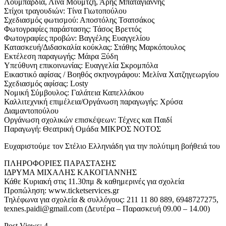
Λουμπαρδιά, Λίνα Μουμτζή, Άρης Μπαταγιάννης
Στίχοι τραγουδιών: Τίνα Γιωτοπούλου
Σχεδιασμός φωτισμού: Αποστόλης Τσατσάκος
Φωτογραφίες παράστασης: Τάσος Βρεττός
Φωτογραφίες προβών: Βαγγέλης Ευαγγελίου
Κατασκευή/Διδασκαλία κούκλας: Στάθης Μαρκόπουλος
Εκτέλεση παραγωγής: Μάιρα Ξύδη
Υπεύθυνη επικοινωνίας: Ευαγγελία Σκρομπόλα
Εικαστικό αφίσας / Βοηθός σκηνογράφου: Μελίνα Χατζηγεωργίου
Σχεδιασμός αφίσας: Losty
Νομική Σύμβουλος: Γαλάτεια Καπελλάκου
Καλλιτεχνική επιμέλεια/Οργάνωση παραγωγής: Χρύσα
Διαμαντοπούλου
Οργάνωση σχολικών επισκέψεων: Τέχνες και Παιδί
Παραγωγή: Θεατρική Ομάδα ΜΙΚΡΟΣ ΝΟΤΟΣ
Ευχαριστούμε τον Στέλιο Ελληνιάδη για την πολύτιμη βοήθειά του
ΠΛΗΡΟΦΟΡΙΕΣ ΠΑΡΑΣΤΑΣΗΣ
ΙΔΡΥΜΑ ΜΙΧΑΛΗΣ ΚΑΚΟΓΙΑΝΝΗΣ
Κάθε Κυριακή στις 11.30πμ & καθημερινές για σχολεία
Προπώληση: www.ticketservices.gr
Τηλέφωνα για σχολεία & συλλόγους: 211 11 80 889, 6948727275,
texnes.paidi@gmail.com (Δευτέρα – Παρασκευή 09.00 – 14.00)
Post Views:
4