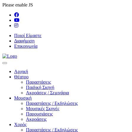
Please enable JS
Ποιοί Είμαστε
Διαφήμιση
Επικοινωνία
Αρχική
Θέατρο
Παραστάσεις
Παιδική Σκηνή
Ακροάσεις / Σεμινάρια
Μουσική
Παραστάσεις / Εκδηλώσεις
Μουσικές Σκηνές
Παρουσιάσεις
Ακροάσεις
Χορός
Παραστάσεις / Εκδηλώσεις