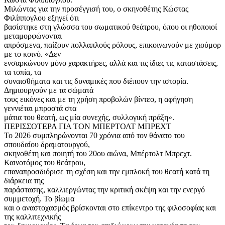
Μιλώντας για την προσέγγισή του, ο σκηνοθέτης Κώστας
Φιλίππογλου εξηγεί ότι
βασίστηκε στη γλώσσα του σωματικού θεάτρου, όπου οι ηθοποιοί
μεταμορφώνονται
απρόσμενα, παίζουν πολλαπλούς ρόλους, επικοινωνούν με χιούμορ
με το κοινό. «Δεν
ενσαρκώνουν μόνο χαρακτήρες, αλλά και τις ίδιες τις καταστάσεις,
τα τοπία, τα
συναισθήματα και τις δυναμικές που διέπουν την ιστορία.
Δημιουργούν με τα σώματά
τους εικόνες και με τη χρήση προβολών βίντεο, η αφήγηση
γεννιέται μπροστά στα
μάτια του θεατή, ως μία συνεχής, συλλογική πράξη».
ΠΕΡΙΣΣΟΤΕΡΑ ΓΙΑ ΤΟΝ ΜΠΕΡΤΟΛΤ ΜΠΡΕΧΤ
Το 2026 συμπληρώνονται 70 χρόνια από τον θάνατο του
σπουδαίου δραματουργού,
σκηνοθέτη και ποιητή του 20ου αιώνα, Μπέρτολτ Μπρεχτ.
Καινοτόμος του θεάτρου,
επαναπροσδιόρισε τη σχέση και την εμπλοκή του θεατή κατά τη
διάρκεια της
παράστασης, καλλιεργώντας την κριτική σκέψη και την ενεργό
συμμετοχή. Το βίωμα
και ο αναστοχασμός βρίσκονται στο επίκεντρο της φιλοσοφίας και
της καλλιτεχνικής