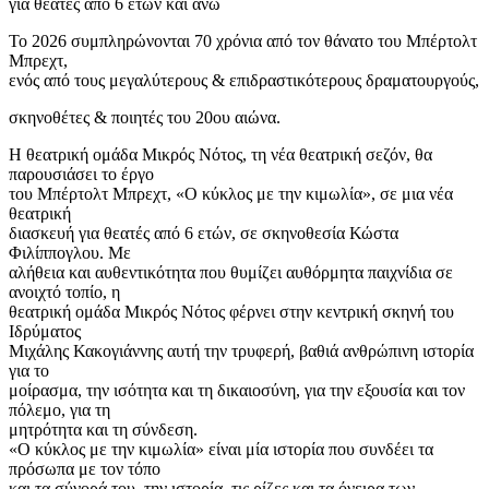
για θεατές από 6 ετών και άνω
Το 2026 συμπληρώνονται 70 χρόνια από τον θάνατο του Μπέρτολτ
Μπρεχτ,
ενός από τους μεγαλύτερους & επιδραστικότερους δραματουργούς,
σκηνοθέτες & ποιητές του 20ου αιώνα.
Η θεατρική ομάδα Μικρός Νότος, τη νέα θεατρική σεζόν, θα
παρουσιάσει το έργο
του Μπέρτολτ Μπρεχτ, «Ο κύκλος με την κιμωλία», σε μια νέα
θεατρική
διασκευή για θεατές από 6 ετών, σε σκηνοθεσία Κώστα
Φιλίππογλου. Με
αλήθεια και αυθεντικότητα που θυμίζει αυθόρμητα παιχνίδια σε
ανοιχτό τοπίο, η
θεατρική ομάδα Μικρός Νότος φέρνει στην κεντρική σκηνή του
Ιδρύματος
Μιχάλης Κακογιάννης αυτή την τρυφερή, βαθιά ανθρώπινη ιστορία
για το
μοίρασμα, την ισότητα και τη δικαιοσύνη, για την εξουσία και τον
πόλεμο, για τη
μητρότητα και τη σύνδεση.
«Ο κύκλος με την κιμωλία» είναι μία ιστορία που συνδέει τα
πρόσωπα με τον τόπο
και τα σύνορά του, την ιστορία, τις ρίζες και τα όνειρα των