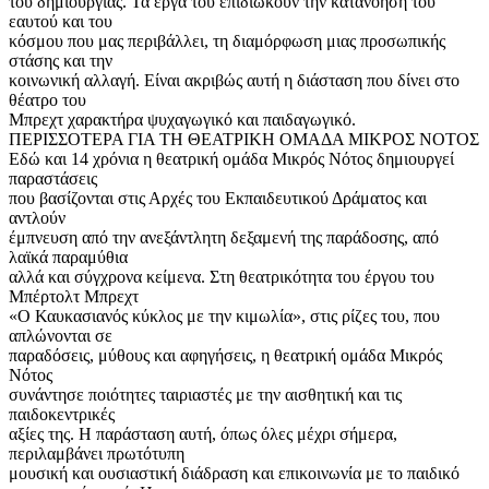
του δημιουργίας. Τα έργα του επιδιώκουν την κατανόηση του
εαυτού και του
κόσμου που μας περιβάλλει, τη διαμόρφωση μιας προσωπικής
στάσης και την
κοινωνική αλλαγή. Είναι ακριβώς αυτή η διάσταση που δίνει στο
θέατρο του
Μπρεχτ χαρακτήρα ψυχαγωγικό και παιδαγωγικό.
ΠΕΡΙΣΣΟΤΕΡΑ ΓΙΑ ΤΗ ΘΕΑΤΡΙΚΗ ΟΜΑΔΑ ΜΙΚΡΟΣ ΝΟΤΟΣ
Εδώ και 14 χρόνια η θεατρική ομάδα Μικρός Νότος δημιουργεί
παραστάσεις
που βασίζονται στις Αρχές του Εκπαιδευτικού Δράματος και
αντλούν
έμπνευση από την ανεξάντλητη δεξαμενή της παράδοσης, από
λαϊκά παραμύθια
αλλά και σύγχρονα κείμενα. Στη θεατρικότητα του έργου του
Μπέρτολτ Μπρεχτ
«Ο Καυκασιανός κύκλος με την κιμωλία», στις ρίζες του, που
απλώνονται σε
παραδόσεις, μύθους και αφηγήσεις, η θεατρική ομάδα Μικρός
Νότος
συνάντησε ποιότητες ταιριαστές με την αισθητική και τις
παιδοκεντρικές
αξίες της. Η παράσταση αυτή, όπως όλες μέχρι σήμερα,
περιλαμβάνει πρωτότυπη
μουσική και ουσιαστική διάδραση και επικοινωνία με το παιδικό