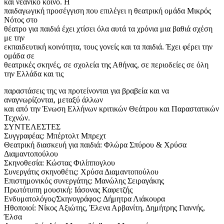
και νεανικό κοινό. Η
παιδαγωγική προσέγγιση που επιλέγει η θεατρική ομάδα Μικρός
Νότος στο
θέατρο για παιδιά έχει χτίσει όλα αυτά τα χρόνια μια βαθιά σχέση
με την
εκπαιδευτική κοινότητα, τους γονείς και τα παιδιά. Έχει φέρει την
ομάδα σε
θεατρικές σκηνές, σε σχολεία της Αθήνας, σε περιοδείες σε όλη
την Ελλάδα και τις
παραστάσεις της να προτείνονται για βραβεία και να
αναγνωρίζονται, μεταξύ άλλων
και από την Ένωση Ελλήνων κριτικών Θεάτρου και Παραστατικών
Τεχνών.
ΣΥΝΤΕΛΕΣΤΕΣ
Συγγραφέας: Μπέρτολτ Μπρεχτ
Θεατρική διασκευή για παιδιά: Φλώρα Σπύρου & Χρύσα
Διαμαντοπούλου
Σκηνοθεσία: Κώστας Φιλίππογλου
Συνεργάτις σκηνοθέτις: Χρύσα Διαμαντοπούλου
Επιστημονικός συνεργάτης: Μανώλης Σειραγάκης
Πρωτότυπη μουσική: Ιάσονας Καφετζής
Ενδυματολόγος/Σκηνογράφος: Δήμητρα Λιάκουρα
Ηθοποιοί: Νίκος Αξιώτης, Έλενα Αρβανίτη, Δημήτρης Γιαννής,
Έλσα