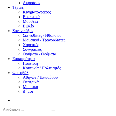
Ακροάσεις
Τέχνες
Κινηματογράφος
Εικαστικά
Μουσεία
Βιβλίο
Συνεντεύξεις
Σκηνοθέτες / Ηθοποιοί
Μουσικοί / Τραγουδιστές
Χορευτές
Συγγραφείς
Θαύματα / Θεάματα
Επικαιρότητα
Πολιτική
Κοινωνία / Πολιτισμός
Φεστιβάλ
Αθηνών / Επιδαύρου
Θεατρικά
Μουσικά
Δήμοι