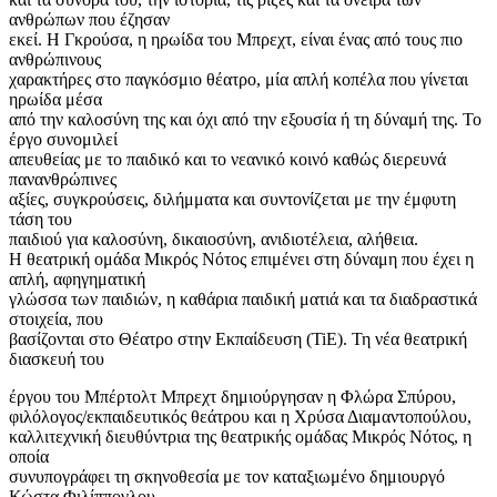
ανθρώπων που έζησαν
εκεί. Η Γκρούσα, η ηρωίδα του Μπρεχτ, είναι ένας από τους πιο
ανθρώπινους
χαρακτήρες στο παγκόσμιο θέατρο, μία απλή κοπέλα που γίνεται
ηρωίδα μέσα
από την καλοσύνη της και όχι από την εξουσία ή τη δύναμή της. Το
έργο συνομιλεί
απευθείας με το παιδικό και το νεανικό κοινό καθώς διερευνά
πανανθρώπινες
αξίες, συγκρούσεις, διλήμματα και συντονίζεται με την έμφυτη
τάση του
παιδιού για καλοσύνη, δικαιοσύνη, ανιδιοτέλεια, αλήθεια.
Η θεατρική ομάδα Μικρός Νότος επιμένει στη δύναμη που έχει η
απλή, αφηγηματική
γλώσσα των παιδιών, η καθάρια παιδική ματιά και τα διαδραστικά
στοιχεία, που
βασίζονται στο Θέατρο στην Εκπαίδευση (TiE). Τη νέα θεατρική
διασκευή του
έργου του Μπέρτολτ Μπρεχτ δημιούργησαν η Φλώρα Σπύρου,
φιλόλογος/εκπαιδευτικός θεάτρου και η Χρύσα Διαμαντοπούλου,
καλλιτεχνική διευθύντρια της θεατρικής ομάδας Μικρός Νότος, η
οποία
συνυπογράφει τη σκηνοθεσία με τον καταξιωμένο δημιουργό
Κώστα Φιλίππογλου.