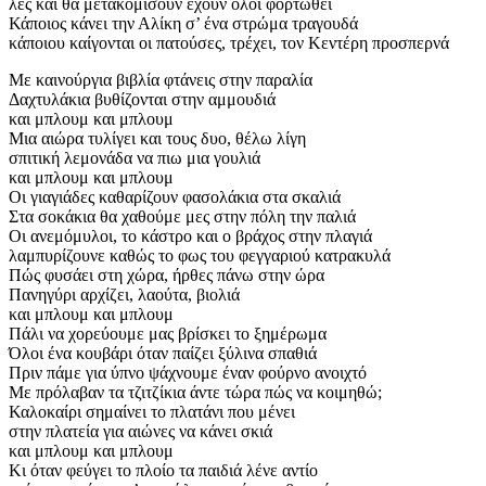
λες και θα μετακομίσουν έχουν όλοι φορτωθεί
Κάποιος κάνει την Αλίκη σ’ ένα στρώμα τραγουδά
κάποιου καίγονται οι πατούσες, τρέχει, τον Κεντέρη προσπερνά
Με καινούργια βιβλία φτάνεις στην παραλία
Δαχτυλάκια βυθίζονται στην αμμουδιά
και μπλουμ και μπλουμ
Μια αιώρα τυλίγει και τους δυο, θέλω λίγη
σπιτική λεμονάδα να πιω μια γουλιά
και μπλουμ και μπλουμ
Οι γιαγιάδες καθαρίζουν φασολάκια στα σκαλιά
Στα σοκάκια θα χαθούμε μες στην πόλη την παλιά
Οι ανεμόμυλοι, το κάστρο και ο βράχος στην πλαγιά
λαμπυρίζουνε καθώς το φως του φεγγαριού κατρακυλά
Πώς φυσάει στη χώρα, ήρθες πάνω στην ώρα
Πανηγύρι αρχίζει, λαούτα, βιολιά
και μπλουμ και μπλουμ
Πάλι να χορεύουμε μας βρίσκει το ξημέρωμα
Όλοι ένα κουβάρι όταν παίζει ξύλινα σπαθιά
Πριν πάμε για ύπνο ψάχνουμε έναν φούρνο ανοιχτό
Με πρόλαβαν τα τζιτζίκια άντε τώρα πώς να κοιμηθώ;
Καλοκαίρι σημαίνει το πλατάνι που μένει
στην πλατεία για αιώνες να κάνει σκιά
και μπλουμ και μπλουμ
Κι όταν φεύγει το πλοίο τα παιδιά λένε αντίο