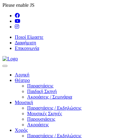
Please enable JS
Ποιοί Είμαστε
Διαφήμιση
Επικοινωνία
Αρχική
Θέατρο
Παραστάσεις
Παιδική Σκηνή
Ακροάσεις / Σεμινάρια
Μουσική
Παραστάσεις / Εκδηλώσεις
Μουσικές Σκηνές
Παρουσιάσεις
Ακροάσεις
Χορός
Παραστάσεις / Εκδηλώσεις