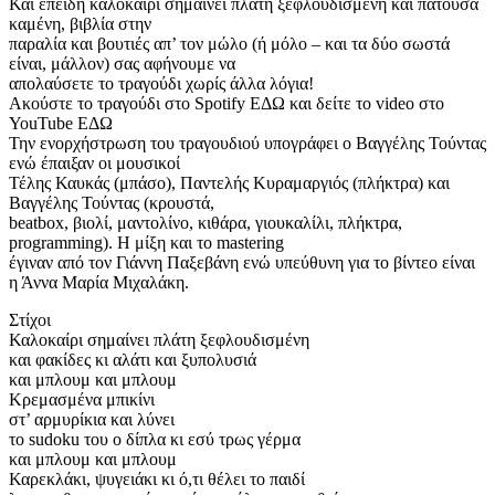
Και επειδή καλοκαίρι σημαίνει πλάτη ξεφλουδισμένη και πατούσα
καμένη, βιβλία στην
παραλία και βουτιές απ’ τον μώλο (ή μόλο – και τα δύο σωστά
είναι, μάλλον) σας αφήνουμε να
απολαύσετε το τραγούδι χωρίς άλλα λόγια!
Ακούστε το τραγούδι στο Spotify ΕΔΩ και δείτε το video στο
YouTube ΕΔΩ
Την ενορχήστρωση του τραγουδιού υπογράφει ο Βαγγέλης Τούντας
ενώ έπαιξαν οι μουσικοί
Τέλης Καυκάς (μπάσο), Παντελής Κυραμαργιός (πλήκτρα) και
Βαγγέλης Τούντας (κρουστά,
beatbox, βιολί, μαντολίνο, κιθάρα, γιουκαλίλι, πλήκτρα,
programming). Η μίξη και το mastering
έγιναν από τον Γιάννη Παξεβάνη ενώ υπεύθυνη για το βίντεο είναι
η Άννα Μαρία Μιχαλάκη.
Στίχοι
Καλοκαίρι σημαίνει πλάτη ξεφλουδισμένη
και φακίδες κι αλάτι και ξυπολυσιά
και μπλουμ και μπλουμ
Κρεμασμένα μπικίνι
στ’ αρμυρίκια και λύνει
το sudoku του ο δίπλα κι εσύ τρως γέρμα
και μπλουμ και μπλουμ
Καρεκλάκι, ψυγειάκι κι ό,τι θέλει το παιδί