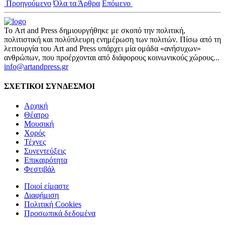
Προηγούμενο
Όλα τα Άρθρα
Επόμενο
Το Art and Press δημιουργήθηκε με σκοπό την πολιτική,
πολιτιστική και πολύπλευρη ενημέρωση των πολιτών. Πίσω από τη
λειτουργία του Art and Press υπάρχει μία ομάδα «ανήσυχων»
ανθρώπων, που προέρχονται από διάφορους κοινωνικούς χώρους...
info@artandpress.gr
ΣΧΕΤΙΚΟΙ ΣΥΝΔΕΣΜΟΙ
Αρχική
Θέατρο
Μουσική
Χορός
Τέχνες
Συνεντεύξεις
Επικαιρότητα
Φεστιβάλ
Ποιοί είμαστε
Διαφήμιση
Πολιτική Cookies
Προσωπικά δεδομένα