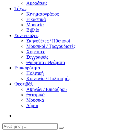
Ακροάσεις
Τέχνες
Κινηματογράφος
Εικαστικά
Μουσεία
Βιβλίο
Συνεντεύξεις
Σκηνοθέτες / Ηθοποιοί
Μουσικοί / Τραγουδιστές
Χορευτές
Συγγραφείς
Θαύματα / Θεάματα
Επικαιρότητα
Πολιτική
Κοινωνία / Πολιτισμός
Φεστιβάλ
Αθηνών / Επιδαύρου
Θεατρικά
Μουσικά
Δήμοι