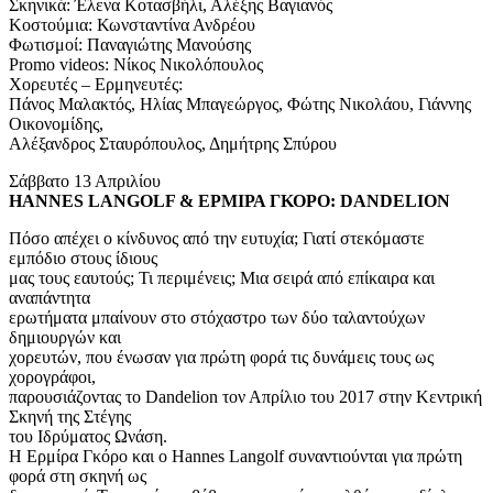
Σκηνικά: Έλενα Κοτασβήλι, Αλέξης Βαγιανός
Κοστούμια: Κωνσταντίνα Ανδρέου
Φωτισμοί: Παναγιώτης Μανούσης
Promo videos: Νίκος Νικολόπουλος
Χορευτές – Ερμηνευτές:
Πάνος Μαλακτός, Ηλίας Μπαγεώργος, Φώτης Νικολάου, Γιάννης
Οικονομίδης,
Αλέξανδρος Σταυρόπουλος, Δημήτρης Σπύρου
Σάββατο 13 Απριλίου
HANNES LANGOLF & ΕΡΜΙΡΑ ΓΚΟΡΟ: DANDELION
Πόσο απέχει ο κίνδυνος από την ευτυχία; Γιατί στεκόμαστε
εμπόδιο στους ίδιους
μας τους εαυτούς; Τι περιμένεις; Μια σειρά από επίκαιρα και
αναπάντητα
ερωτήματα μπαίνουν στο στόχαστρο των δύο ταλαντούχων
δημιουργών και
χορευτών, που ένωσαν για πρώτη φορά τις δυνάμεις τους ως
χορογράφοι,
παρουσιάζοντας το Dandelion τον Απρίλιο του 2017 στην Κεντρική
Σκηνή της Στέγης
του Ιδρύματος Ωνάση.
Η Ερμίρα Γκόρο και ο Hannes Langolf συναντιούνται για πρώτη
φορά στη σκηνή ως