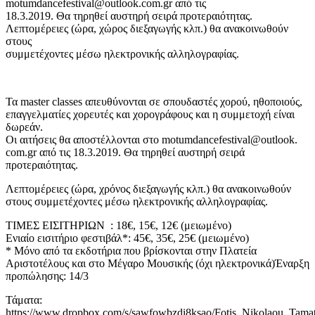
motumdancefestival@outlook.com.gr από τις
18.3.2019. Θα τηρηθεί αυστηρή σειρά προτεραιότητας.
Λεπτομέρειες (ώρα, χώρος διεξαγωγής κλπ.) θα ανακοινωθούν
στους
συμμετέχοντες μέσω ηλεκτρονικής αλληλογραφίας.
Τα master classes απευθύνονται σε σπουδαστές χορού, ηθοποιούς,
επαγγελματίες χορευτές και χορογράφους και η συμμετοχή είναι
δωρεάν.
Οι αιτήσεις θα αποστέλλονται στο motumdancefestival@outlook.
com.gr από τις 18.3.2019. Θα τηρηθεί αυστηρή σειρά
προτεραιότητας.
Λεπτομέρειες (ώρα, χρόνος διεξαγωγής κλπ.) θα ανακοινωθούν
στους συμμετέχοντες μέσω ηλεκτρονικής αλληλογραφίας.
ΤΙΜΕΣ ΕΙΣΙΤΗΡΙΩΝ : 18€, 15€, 12€ (μειωμένο)
Ενιαίο εισιτήριο φεστιβάλ*: 45€, 35€, 25€ (μειωμένο)
* Μόνο από τα εκδοτήρια που βρίσκονται στην Πλατεία
Αριστοτέλους και στο Μέγαρο Μουσικής (όχι ηλεκτρονικά)Έναρξη
προπώλησης: 14/3
Τάματα:
https://www.dropbox.com/s/sawfowbzdi8ksao/Fotis_Nikolaou_Tama