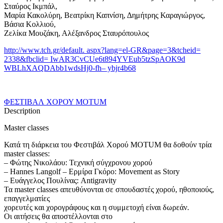
Σταύρος Ικμπάλ,
Μαρία Κακολύρη, Βεατρίκη Καπνίση, Δημήτρης Καραγιώργος,
Βάσια Κολλιού,
Ζελίκα Μουζάκη, Αλέξανδρος Σταυρόπουλος
http://www.tch.gr/default. aspx?lang=el-GR&page=3&tcheid=
2338&fbclid= IwAR3CvCUe6t894YVEub5tzSpAOK9d
WBLhXAQDAbb1wdsHj0-fh– ybjr4b68
ΦΕΣΤΙΒΑΛ ΧΟΡΟΥ MOTUM
Description
Master classes
Κατά τη διάρκεια του Φεστιβάλ Χορού MOTUM θα δοθούν τρία
master classes:
– Φώτης Νικολάου: Τεχνική σύγχρονου χορού
– Hannes Langolf – Ερμίρα Γκόρο: Movement as Story
– Ευάγγελος Πουλίνας: Antigravity
Τα master classes απευθύνονται σε σπουδαστές χορού, ηθοποιούς,
επαγγελματίες
χορευτές και χορογράφους και η συμμετοχή είναι δωρεάν.
Οι αιτήσεις θα αποστέλλονται στο