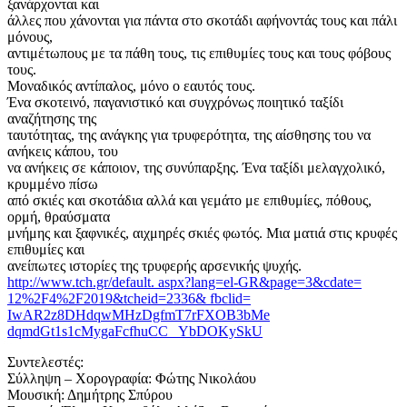
ξανάρχονται και
άλλες που χάνονται για πάντα στο σκοτάδι αφήνοντάς τους και πάλι
μόνους,
αντιμέτωπους με τα πάθη τους, τις επιθυμίες τους και τους φόβους
τους.
Μοναδικός αντίπαλος, μόνο ο εαυτός τους.
Ένα σκοτεινό, παγανιστικό και συγχρόνως ποιητικό ταξίδι
αναζήτησης της
ταυτότητας, της ανάγκης για τρυφερότητα, της αίσθησης του να
ανήκεις κάπου, του
να ανήκεις σε κάποιον, της συνύπαρξης. Ένα ταξίδι μελαγχολικό,
κρυμμένο πίσω
από σκιές και σκοτάδια αλλά και γεμάτο με επιθυμίες, πόθους,
ορμή, θραύσματα
μνήμης και ξαφνικές, αιχμηρές σκιές φωτός. Μια ματιά στις κρυφές
επιθυμίες και
ανείπωτες ιστορίες της τρυφερής αρσενικής ψυχής.
http://www.tch.gr/default. aspx?lang=el-GR&page=3&cdate=
12%2F4%2F2019&tcheid=2336& fbclid=
IwAR2z8DHdqwMHzDgfmT7rFXOB3bMe
dqmdGt1s1cMygaFcfhuCC_ YbDOKySkU
Συντελεστές:
Σύλληψη – Χορογραφία: Φώτης Νικολάου
Μουσική: Δημήτρης Σπύρου