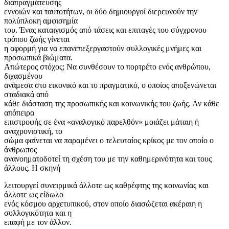
διαπραγμάτευσης
εννοιών και ταυτοτήτων, οι δύο δημιουργοί διερευνούν την
πολύπλοκη αμφισημία
του. Ένας καταιγισμός από τάσεις και επιταγές του σύγχρονου
τρόπου ζωής γίνεται
η αφορμή για να επανεπεξεργαστούν συλλογικές μνήμες και
προσωπικά βιώματα.
Απώτερος στόχος; Να συνθέσουν το πορτρέτο ενός ανθρώπου,
διχασμένου
ανάμεσα στο εικονικό και το πραγματικό, ο οποίος αποξενώνεται
σταδιακά από
κάθε διάσταση της προσωπικής και κοινωνικής του ζωής. Αν κάθε
απόπειρα
επιστροφής σε ένα «αναλογικό παρελθόν» μοιάζει μάταιη ή
αναχρονιστική, το
σώμα φαίνεται να παραμένει ο τελευταίος κρίκος με τον οποίο ο
άνθρωπος
ανανοηματοδοτεί τη σχέση του με την καθημερινότητα και τους
άλλους. Η σκηνή
λειτουργεί συνειρμικά άλλοτε ως καθρέφτης της κοινωνίας και
άλλοτε ως είδωλο
ενός κόσμου αρχετυπικού, στον οποίο διασώζεται ακέραιη η
συλλογικότητα και η
επαφή με τον άλλον.