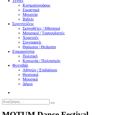
Τέχνες
Κινηματογράφος
Εικαστικά
Μουσεία
Βιβλίο
Συνεντεύξεις
Σκηνοθέτες / Ηθοποιοί
Μουσικοί / Τραγουδιστές
Χορευτές
Συγγραφείς
Θαύματα / Θεάματα
Επικαιρότητα
Πολιτική
Κοινωνία / Πολιτισμός
Φεστιβάλ
Αθηνών / Επιδαύρου
Θεατρικά
Μουσικά
Δήμοι
MOTUM Dance Festival-