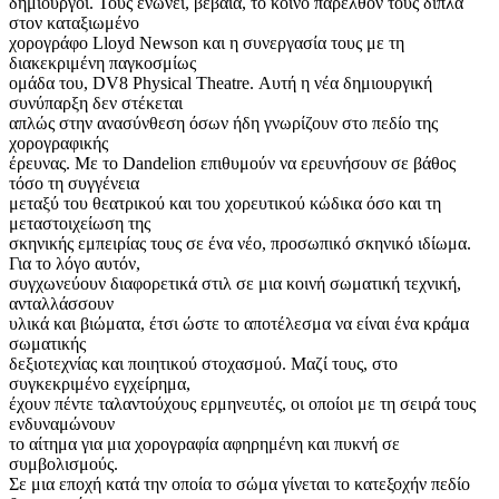
δημιουργοί. Τους ενώνει, βέβαια, το κοινό παρελθόν τους δίπλα
στον καταξιωμένο
χορογράφο Lloyd Newson και η συνεργασία τους με τη
διακεκριμένη παγκοσμίως
ομάδα του, DV8 Physical Theatre. Αυτή η νέα δημιουργική
συνύπαρξη δεν στέκεται
απλώς στην ανασύνθεση όσων ήδη γνωρίζουν στο πεδίο της
χορογραφικής
έρευνας. Με το Dandelion επιθυμούν να ερευνήσουν σε βάθος
τόσο τη συγγένεια
μεταξύ του θεατρικού και του χορευτικού κώδικα όσο και τη
μεταστοιχείωση της
σκηνικής εμπειρίας τους σε ένα νέο, προσωπικό σκηνικό ιδίωμα.
Για το λόγο αυτόν,
συγχωνεύουν διαφορετικά στιλ σε μια κοινή σωματική τεχνική,
ανταλλάσσουν
υλικά και βιώματα, έτσι ώστε το αποτέλεσμα να είναι ένα κράμα
σωματικής
δεξιοτεχνίας και ποιητικού στοχασμού. Μαζί τους, στο
συγκεκριμένο εγχείρημα,
έχουν πέντε ταλαντούχους ερμηνευτές, οι οποίοι με τη σειρά τους
ενδυναμώνουν
το αίτημα για μια χορογραφία αφηρημένη και πυκνή σε
συμβολισμούς.
Σε μια εποχή κατά την οποία το σώμα γίνεται το κατεξοχήν πεδίο