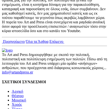
ομάδας μας για την πολιτική, τον πολιτισμό και γενικά την
ενημέρωση, είναι η κινητήρια δύναμη για την παρακολούθηση,
καταγραφή και παρουσίαση σε όλους εσάς, όσων συμβαίνουν. Δεν
μας καθοδηγεί κανείς, δεν μας χρηματοδοτεί κανείς και ως εκ
τούτου παραθέτουμε τα γεγονότα όπως ακριβώς λαμβάνουν χώρα.
Η πορεία του Art and Press είναι συνεχόμενα και ραγδαία ανοδική
όσον αφορά την προσέλκυση επισκεπτών / αναγνωστών τόσο στην
κύρια ιστοσελίδα όσο και στο κανάλι του Youtube.
Προηγούμενο
Όλα τα Άρθρα
Επόμενο
Το Art and Press δημιουργήθηκε με σκοπό την πολιτική,
πολιτιστική και πολύπλευρη ενημέρωση των πολιτών. Πίσω από τη
λειτουργία του Art and Press υπάρχει μία ομάδα «ανήσυχων»
ανθρώπων, που προέρχονται από διάφορους κοινωνικούς χώρους...
info@artandpress.gr
ΣΧΕΤΙΚΟΙ ΣΥΝΔΕΣΜΟΙ
Αρχική
Θέατρο
Μουσική
Χορός
Τέχνες