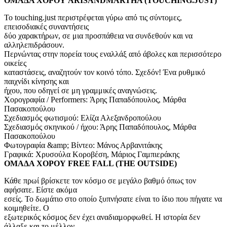
ΟΜΑΔΑ ΧΟΡΟΥ ARISANDMARTHA (TOUCHING.JUST)
Το touching.just περιστρέφεται γύρω από τις σύντομες,
επεισοδιακές συναντήσεις
δύο χαρακτήρων, σε μια προσπάθεια να συνδεθούν και να
αλληλεπιδράσουν.
Περνώντας στην πορεία τους εναλλάξ από άβολες και περισσότερο
οικείες
καταστάσεις, αναζητούν τον κοινό τόπο. Σχεδόν! Ένα ρυθμικό
παιχνίδι κίνησης και
ήχου, που οδηγεί σε μη γραμμικές αναγνώσεις.
Χορογραφία / Performers: Άρης Παπαδόπουλος, Μάρθα
Πασακοπούλου
Σχεδιασμός φωτισμού: Ελίζα Αλεξανδροπούλου
Σχεδιασμός σκηνικού / ήχου: Άρης Παπαδόπουλος, Μάρθα
Πασακοπούλου
Φωτογραφία &amp; Βίντεο: Μάνος Αρβανιτάκης
Γραφικά: Χρυσούλα Κοροβέση, Μάριος Γαμπιεράκης
ΟΜΑΔΑ ΧΟΡΟΥ FREE FALL (THE OUTSIDE)
Κάθε πρωί βρίσκετε τον κόσμο σε μεγάλο βαθμό όπως τον
αφήσατε. Είστε ακόμα
εσείς. Το δωμάτιο στο οποίο ξυπνήσατε είναι το ίδιο που πήγατε να
κοιμηθείτε. Ο
εξωτερικός κόσμος δεν έχει αναδιαμορφωθεί. Η ιστορία δεν
άλλαξε και το μέλλον