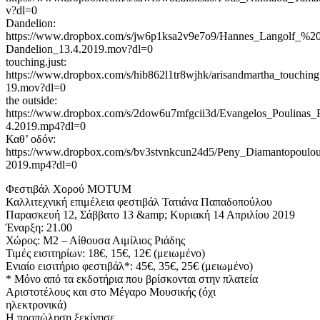
v?dl=0
Dandelion:
https://www.dropbox.com/s/jw6p1ksa2v9e7o9/Hannes_Langolf_%2
Dandelion_13.4.2019.mov?dl=0
touching.just:
https://www.dropbox.com/s/hib862l1tr8wjhk/arisandmartha_touching
19.mov?dl=0
the outside:
https://www.dropbox.com/s/2dow6u7mfgcii3d/Evangelos_Poulinas_
4.2019.mp4?dl=0
Καθ’ οδόν:
https://www.dropbox.com/s/bv3stvnkcun24d5/Peny_Diamantopoulou
2019.mp4?dl=0
Φεστιβάλ Χορού MOTUM
Καλλιτεχνική επιμέλεια φεστιβάλ Τατιάνα Παπαδοπούλου
Παρασκευή 12, Σάββατο 13 &amp; Κυριακή 14 Απριλίου 2019
Έναρξη: 21.00
Χώρος: Μ2 – Αίθουσα Αιμίλιος Ριάδης
Τιμές εισιτηρίων: 18€, 15€, 12€ (μειωμένο)
Ενιαίο εισιτήριο φεστιβάλ*: 45€, 35€, 25€ (μειωμένο)
* Μόνο από τα εκδοτήρια που βρίσκονται στην πλατεία
Αριστοτέλους και στο Μέγαρο Μουσικής (όχι
ηλεκτρονικά)
Η προπώληση ξεκίνησε.