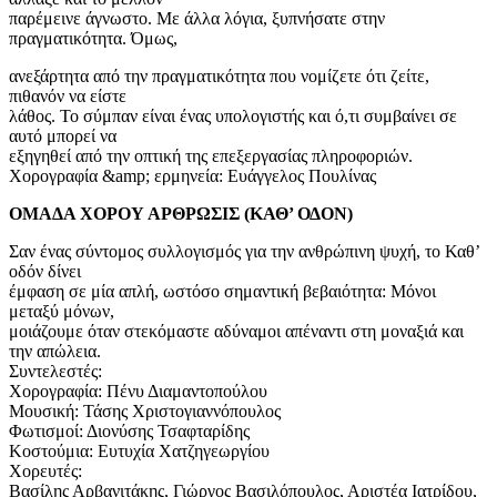
παρέμεινε άγνωστο. Με άλλα λόγια, ξυπνήσατε στην
πραγματικότητα. Όμως,
ανεξάρτητα από την πραγματικότητα που νομίζετε ότι ζείτε,
πιθανόν να είστε
λάθος. Το σύμπαν είναι ένας υπολογιστής και ό,τι συμβαίνει σε
αυτό μπορεί να
εξηγηθεί από την οπτική της επεξεργασίας πληροφοριών.
Χορογραφία &amp; ερμηνεία: Ευάγγελος Πουλίνας
ΟΜΑΔΑ ΧΟΡΟΥ ΑΡΘΡΩΣΙΣ (ΚΑΘ’ ΟΔΟΝ)
Σαν ένας σύντομος συλλογισμός για την ανθρώπινη ψυχή, το Καθ’
οδόν δίνει
έμφαση σε μία απλή, ωστόσο σημαντική βεβαιότητα: Mόνοι
μεταξύ μόνων,
μοιάζουμε όταν στεκόμαστε αδύναμοι απέναντι στη μοναξιά και
την απώλεια.
Συντελεστές:
Χορογραφία: Πένυ Διαμαντοπούλου
Μουσική: Τάσης Χριστογιαννόπουλος
Φωτισμοί: Διονύσης Τσαφταρίδης
Κοστούμια: Ευτυχία Χατζηγεωργίου
Χορευτές:
Βασίλης Αρβανιτάκης, Γιώργος Βασιλόπουλος, Αριστέα Ιατρίδου,