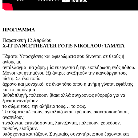
ΠΡΟΓΡΑΜΜΑ
Παρασκευή 12 Απριλίου
X-IT DANCETHEATER FOTIS NIKOLAOU: ΤΑΜΑΤΑ
Τάματα: Υποσχέσεις και αφιερώματα που δίνονται σε θεούς ή
αγίους με
αντάλλαγμα μία χάρη, μία ευεργεσία ή την εκπλήρωση ενός πόθου.
Μόνοι και ηττημένοι, έξι άντρες αναζητούν την καινούργια τους
πίστη. Σε ένα τοπίο
άχρονο και μοναχικό, σε έναν τόπο όπου η μνήμη γίνεται εφιάλτης
και το παρόν μια
βαθιά πληγή, παλεύουν βίαια αλλά συγχρόνως αθόρυβα για να
ξανασυναντήσουν
το σώμα τους, την αλήθεια τους… το φως.
Τα σώματα πέφτουν, αγκαλιάζονται, τρέμουν, ακινητοποιούνται,
αναπνέουν,
τινάζονται, εκτινάσσονται, λικνίζονται, παλεύουν, χορεύουν,
ποθούν, ελπίζουν,
υπόσχονται και τάζουν. Στιγμιαίες συναντήσεις που έρχονται και