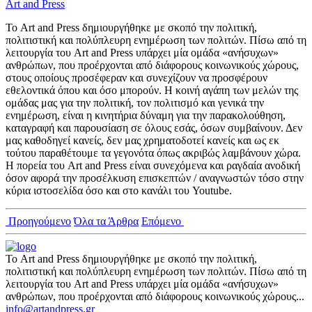
Art and Press
Το Art and Press δημιουργήθηκε με σκοπό την πολιτική,
πολιτιστική και πολύπλευρη ενημέρωση των πολιτών. Πίσω από τη
λειτουργία του Art and Press υπάρχει μία ομάδα «ανήσυχων»
ανθρώπων, που προέρχονται από διάφορους κοινωνικούς χώρους,
στους οποίους προσέφεραν και συνεχίζουν να προσφέρουν
εθελοντικά όπου και όσο μπορούν. Η κοινή αγάπη των μελών της
ομάδας μας για την πολιτική, τον πολιτισμό και γενικά την
ενημέρωση, είναι η κινητήρια δύναμη για την παρακολούθηση,
καταγραφή και παρουσίαση σε όλους εσάς, όσων συμβαίνουν. Δεν
μας καθοδηγεί κανείς, δεν μας χρηματοδοτεί κανείς και ως εκ
τούτου παραθέτουμε τα γεγονότα όπως ακριβώς λαμβάνουν χώρα.
Η πορεία του Art and Press είναι συνεχόμενα και ραγδαία ανοδική
όσον αφορά την προσέλκυση επισκεπτών / αναγνωστών τόσο στην
κύρια ιστοσελίδα όσο και στο κανάλι του Youtube.
Προηγούμενο
Όλα τα Άρθρα
Επόμενο
Το Art and Press δημιουργήθηκε με σκοπό την πολιτική,
πολιτιστική και πολύπλευρη ενημέρωση των πολιτών. Πίσω από τη
λειτουργία του Art and Press υπάρχει μία ομάδα «ανήσυχων»
ανθρώπων, που προέρχονται από διάφορους κοινωνικούς χώρους...
info@artandpress.gr