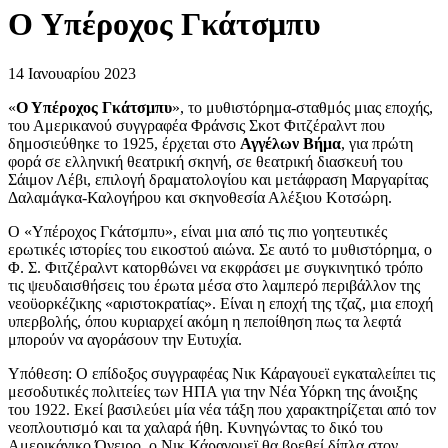
O Υπέροχος Γκάτσμπυ
14 Ιανουαρίου 2023
«
Ο Υπέροχος Γκάτσμπυ
», το μυθιστόρημα-σταθμός μιας εποχής,
του Αμερικανού συγγραφέα Φράνσις Σκοτ Φιτζέραλντ που
δημοσιεύθηκε το 1925, έρχεται στο
Αγγέλων Βήμα
, για πρώτη
φορά σε ελληνική θεατρική σκηνή, σε θεατρική διασκευή του
Σάιμον Λέβι, επιλογή δραματολογίου και μετάφραση Μαργαρίτας
Δαλαμάγκα-Καλογήρου και σκηνοθεσία Αλέξιου Κοτσώρη.
Ο «Υπέροχος Γκάτσμπυ», είναι μια από τις πιο γοητευτικές
ερωτικές ιστορίες του εικοστού αιώνα. Σε αυτό το μυθιστόρημα, ο
Φ. Σ. Φιτζέραλντ κατορθώνει να εκφράσει με συγκινητικό τρόπο
τις ψευδαισθήσεις του έρωτα μέσα στο λαμπερό περιβάλλον της
νεοϋορκέζικης «αριστοκρατίας». Είναι η εποχή της τζαζ, μια εποχή
υπερβολής, όπου κυριαρχεί ακόμη η πεποίθηση πως τα λεφτά
μπορούν να αγοράσουν την Ευτυχία.
Υπόθεση: O επίδοξος συγγραφέας Νικ Κάραγουεϊ εγκαταλείπει τις
μεσοδυτικές πολιτείες των ΗΠΑ για την Νέα Υόρκη της άνοιξης
του 1922. Εκεί βασιλεύει μία νέα τάξη που χαρακτηρίζεται από τον
νεοπλουτισμό και τα χαλαρά ήθη. Κυνηγώντας το δικό του
Αμερικάνικο Όνειρο, ο Νικ Κάραγουεϊ θα βρεθεί δίπλα στον