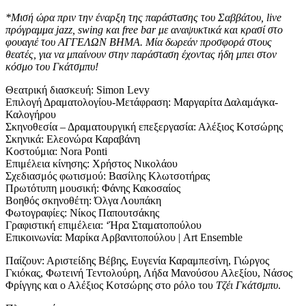
*Μισή ώρα πριν την έναρξη της παράστασης του Σαββάτου, live
πρόγραμμα jazz, swing και free bar με αναψυκτικά και κρασί στο
φουαγιέ του ΑΓΓΕΛΩΝ ΒΗΜΑ. Μία δωρεάν προσφορά στους
θεατές, για να μπαίνουν στην παράσταση έχοντας ήδη μπει στον
κόσμο του Γκάτσμπυ!
Θεατρική διασκευή: Simon Levy
Επιλογή Δραματολογίου-Μετάφραση: Μαργαρίτα Δαλαμάγκα-
Καλογήρου
Σκηνοθεσία – Δραματουργική επεξεργασία: Αλέξιος Κοτσώρης
Σκηνικά: Ελεονώρα Καραβάνη
Κοστούμια: Nora Ponti
Επιμέλεια κίνησης: Χρήστος Νικολάου
Σχεδιασμός φωτισμού: Βασίλης Κλωτσοτήρας
Πρωτότυπη μουσική: Φάνης Κακοσαίος
Βοηθός σκηνοθέτη: Όλγα Λουπάκη
Φωτογραφίες: Νίκος Παπουτσάκης
Γραφιστική επιμέλεια: ‘Ήρα Σταματοπούλου
Επικοινωνία: Μαρίκα Αρβανιτοπούλου | Art Ensemble
Παίζουν: Αριστείδης Βέβης, Ευγενία Καραμπεσίνη, Γιώργος
Γκιόκας, Φωτεινή Τεντολούρη, Λήδα Μανούσου Αλεξίου, Νάσος
Φρίγγης και ο Αλέξιος Κοτσώρης στο ρόλο του
Τζέι Γκάτσμπυ
.