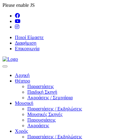
Please enable JS
Ποιοί Είμαστε
Διαφήμιση
Επικοινωνία
Αρχική
Θέατρο
Παραστάσεις
Παιδική Σκηνή
Ακροάσεις / Σεμινάρια
Μουσική
Παραστάσεις / Εκδηλώσεις
Μουσικές Σκηνές
Παρουσιάσεις
Ακροάσεις
Χορός
Παραστάσεις / Εκδηλώσεις