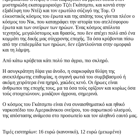
μυστηριώδη εκατομμυριούχο Τζέι Γκάτσμπυ, και κοντά στην
εξαδέλφη του Ντέζι και τον ερωτύλο σύζυγό της Τομ. Ο
ελκυστικός κόσμος του έρωτα και της απάτης τους γίνεται πλέον ο
κόσμος του Νικ, που καταγράφει την ιστορία του ατελέσφορου
έρωτα και των ονείρων των ηρώων. Ένας κόσμος απόλυτα
τεχνητός, μεγαλόστομος και θρασύς, που δεν απέχει πολύ από ένα
κομμάτι της δικής μας σύγχρονης εποχής. Τα όσα κρύβονται πίσω
από την επιδερμίδα των ηρώων, δεν εξαντλούνται στην ομορφιά
και τη λάμψη.
Από κάτω κρύβεται κάτι πολύ πιο άγριο, πιο σκληρό.
Η ασυγκράτητη δίψα για άνοδο, η σαρκοφάγα θλίψη της
ανεκπλήρωτης επιθυμίας, η σιγανή φωτιά του συμβιβασμού ή
ακόμη χειρότερα ένα ηχηρό, χαώδες κενό. Οι ήρωες είναι
άνθρωποι της εποχής τους, μα τα όσα τούς ορίζουν και κυρίως όσα
τούς στοιχειώνουν, μοιάζουν άχρονα, σημερινά.
Ο κόσμος του Γκάτσμπυ είναι ένα συναισθηματικό και ηθικό
ναρκοπέδιο του Αμερικάνικου ονείρου, του σαρωτικού υλισμού,
της απόστασης ανάμεσα στο προσωπείο και τον αληθινό εαυτό μας.
Τιμές εισιτηρίων: 16 ευρώ (κανονικό), 12 ευρώ (μειωμένο)