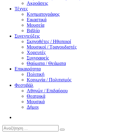
Ακροάσεις
Τέχνες
Κινηματογράφος
Εικαστικά
Μουσεία
Βιβλίο
Συνεντεύξεις
Σκηνοθέτες / Ηθοποιοί
Μουσικοί / Τραγουδιστές
Χορευτές
Συγγραφείς
Θαύματα / Θεάματα
Επικαιρότητα
Πολιτική
Κοινωνία / Πολιτισμός
Φεστιβάλ
Αθηνών / Επιδαύρου
Θεατρικά
Μουσικά
Δήμοι