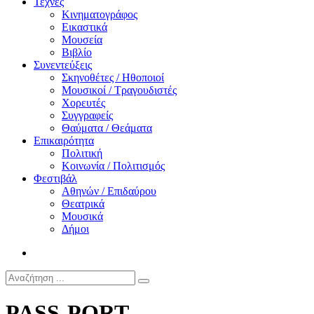
Τέχνες
Κινηματογράφος
Εικαστικά
Μουσεία
Βιβλίο
Συνεντεύξεις
Σκηνοθέτες / Ηθοποιοί
Μουσικοί / Τραγουδιστές
Χορευτές
Συγγραφείς
Θαύματα / Θεάματα
Επικαιρότητα
Πολιτική
Κοινωνία / Πολιτισμός
Φεστιβάλ
Αθηνών / Επιδαύρου
Θεατρικά
Μουσικά
Δήμοι
PASS-PORT