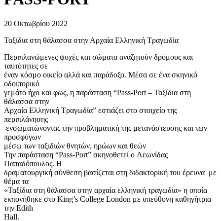
20 Οκτωβρίου 2022
Ταξίδια στη θάλασσα στην Αρχαία Ελληνική Τραγωδία
Περιπλανώμενες ψυχές και σώματα αναζητούν δρόμους και
ταυτότητες σε
έναν κόσμο οικείο αλλά και παράδοξο. Μέσα σε ένα σκηνικό
οδοιπορικό
γεμάτο ήχο και φως, η παράσταση “Pass-Port – Ταξίδια στη
θάλασσα στην
Αρχαία Ελληνική Τραγωδία” εστιάζει στο στοιχείο της
περιπλάνησης
ενσωματώνοντας την προβληματική της μετανάστευσης και των
προσφύγων
μέσω των ταξιδιών θνητών, ηρώων και θεών
Την παράσταση “Pass-Port” σκηνοθετεί ο Λεωνίδας
Παπαδόπουλος. Η
δραματουργική σύνθεση βασίζεται στη διδακτορική του έρευνα με
θέμα τα
«Ταξίδια στη θάλασσα στην αρχαία ελληνική τραγωδία» η οποία
εκπονήθηκε στο King’s College London με υπεύθυνη καθηγήτρια
την Edith
Hall.