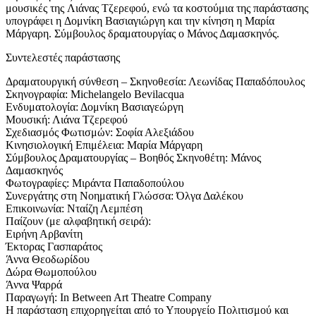
μουσικές της Λιάνας Τζερεφού, ενώ τα κοστούμια της παράστασης
υπογράφει η Δομνίκη Βασιαγιώργη και την κίνηση η Μαρία
Μάργαρη. Σύμβουλος δραματουργίας ο Μάνος Δαμασκηνός.
Συντελεστές παράστασης
Δραματουργική σύνθεση – Σκηνοθεσία: Λεωνίδας Παπαδόπουλος
Σκηνογραφία: Michelangelo Bevilacqua
Ενδυματολογία: Δομνίκη Βασιαγεώργη
Μουσική: Λιάνα Τζερεφού
Σχεδιασμός Φωτισμών: Σοφία Αλεξιάδου
Κινησιολογική Επιμέλεια: Μαρία Μάργαρη
Σύμβουλος Δραματουργίας – Βοηθός Σκηνοθέτη: Μάνος
Δαμασκηνός
Φωτογραφίες: Μιράντα Παπαδοπούλου
Συνεργάτης στη Νοηματική Γλώσσα: Όλγα Δαλέκου
Επικοινωνία: Νταίζη Λεμπέση
Παίζουν (με αλφαβητική σειρά):
Ειρήνη Αρβανίτη
Έκτορας Γασπαράτος
Άννα Θεοδωρίδου
Δώρα Θωμοπούλου
Άννα Ψαρρά
Παραγωγή: In Between Art Theatre Company
Η παράσταση επιχορηγείται από το Υπουργείο Πολιτισμού και