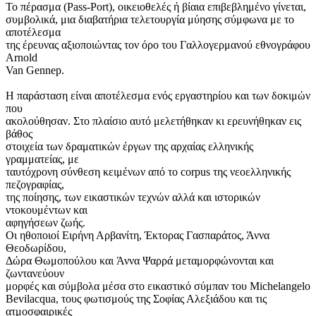
Το πέρασμα (Pass-Port), οικειοθελές ή βίαια επιβεβλημένο γίνεται,
συμβολικά, μια διαβατήρια τελετουργία μύησης σύμφωνα με το
αποτέλεσμα
της έρευνας αξιοποιώντας τον όρο του Γαλλογερμανού εθνογράφου
Arnold
Van Gennep. ‬
Η παράσταση είναι αποτέλεσμα ενός εργαστηρίου και των δοκιμών
που
ακολούθησαν. Στο πλαίσιο αυτό μελετήθηκαν κι ερευνήθηκαν εις
βάθος
στοιχεία των δραματικών έργων της αρχαίας ελληνικής
γραμματείας, με
ταυτόχρονη σύνθεση κειμένων από το corpus της νεοελληνικής
πεζογραφίας,
της ποίησης, των εικαστικών τεχνών αλλά και ιστορικών
ντοκουμέντων και
αφηγήσεων ζωής.
Οι ηθοποιοί Ειρήνη Αρβανίτη, Έκτορας Γασπαράτος, Άννα
Θεοδωρίδου,
Δώρα Θωμοπούλου και Άννα Ψαρρά μεταμορφώνονται και
ζωντανεύουν
μορφές και σύμβολα μέσα στο εικαστικό σύμπαν του Michelangelo
Bevilacqua, τους φωτισμούς της Σοφίας Αλεξιάδου και τις
ατμοσφαιρικές