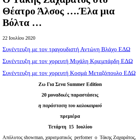
Θέατρο Άλσος ….Έλα μια
Βόλτα …
22 Ιουλίου 2020
Συνέντευξη με τον τραγουδιστή Αντώνη Βλάχο ΕΔΩ
Συνέντευξη με τον χορευτή Μιχάλη Κριεμπάρδη ΕΔΩ
Συνέντευξη με τον χορευτή Κοσμά Μεταξόπουλο ΕΔΩ
Ζω Για Σενα Summer Edition
20 μοναδικές παραστάσεις
η παράσταση του καλοκαιριού
πρεμιέρα
Τετάρτη 15 Ιουλίο
υ
Απόλυτος showman, χαρισματικός perfomer ο Τάκης Ζαχαράτος,