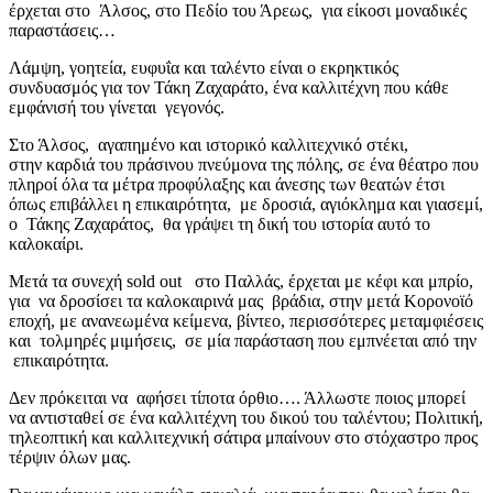
έρχεται στο Άλσος, στο Πεδίο του Άρεως, για είκοσι μοναδικές
παραστάσεις…
Λάμψη, γοητεία, ευφυΐα και ταλέντο είναι ο εκρηκτικός
συνδυασμός για τον Τάκη Ζαχαράτο, ένα καλλιτέχνη που κάθε
εμφάνισή του γίνεται γεγονός.
Στο Άλσος, αγαπημένο και ιστορικό καλλιτεχνικό στέκι,
στην καρδιά του πράσινου πνεύμονα της πόλης, σε ένα θέατρο που
πληροί όλα τα μέτρα προφύλαξης και άνεσης των θεατών έτσι
όπως επιβάλλει η επικαιρότητα, με δροσιά, αγιόκλημα και γιασεμί,
ο Τάκης Ζαχαράτος, θα γράψει τη δική του ιστορία αυτό το
καλοκαίρι.
Μετά τα συνεχή sold out στο Παλλάς, έρχεται με κέφι και μπρίο,
για να δροσίσει τα καλοκαιρινά μας βράδια, στην μετά Κορονοϊό
εποχή, με ανανεωμένα κείμενα, βίντεο, περισσότερες μεταμφιέσεις
και τολμηρές μιμήσεις, σε μία παράσταση που εμπνέεται από την
επικαιρότητα.
Δεν πρόκειται να αφήσει τίποτα όρθιο…. Άλλωστε ποιος μπορεί
να αντισταθεί σε ένα καλλιτέχνη του δικού του ταλέντου; Πολιτική,
τηλεοπτική και καλλιτεχνική σάτιρα μπαίνουν στο στόχαστρο προς
τέρψιν όλων μας.