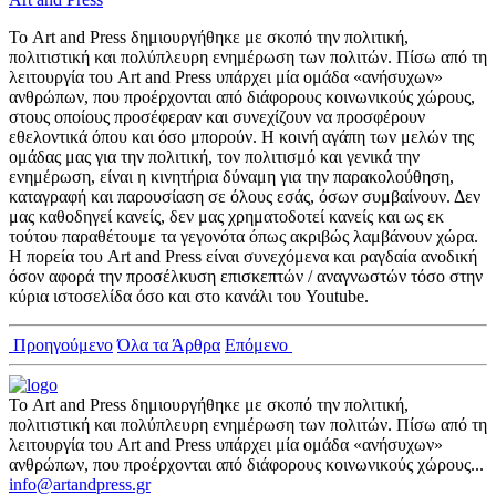
Το Art and Press δημιουργήθηκε με σκοπό την πολιτική,
πολιτιστική και πολύπλευρη ενημέρωση των πολιτών. Πίσω από τη
λειτουργία του Art and Press υπάρχει μία ομάδα «ανήσυχων»
ανθρώπων, που προέρχονται από διάφορους κοινωνικούς χώρους,
στους οποίους προσέφεραν και συνεχίζουν να προσφέρουν
εθελοντικά όπου και όσο μπορούν. Η κοινή αγάπη των μελών της
ομάδας μας για την πολιτική, τον πολιτισμό και γενικά την
ενημέρωση, είναι η κινητήρια δύναμη για την παρακολούθηση,
καταγραφή και παρουσίαση σε όλους εσάς, όσων συμβαίνουν. Δεν
μας καθοδηγεί κανείς, δεν μας χρηματοδοτεί κανείς και ως εκ
τούτου παραθέτουμε τα γεγονότα όπως ακριβώς λαμβάνουν χώρα.
Η πορεία του Art and Press είναι συνεχόμενα και ραγδαία ανοδική
όσον αφορά την προσέλκυση επισκεπτών / αναγνωστών τόσο στην
κύρια ιστοσελίδα όσο και στο κανάλι του Youtube.
Προηγούμενο
Όλα τα Άρθρα
Επόμενο
Το Art and Press δημιουργήθηκε με σκοπό την πολιτική,
πολιτιστική και πολύπλευρη ενημέρωση των πολιτών. Πίσω από τη
λειτουργία του Art and Press υπάρχει μία ομάδα «ανήσυχων»
ανθρώπων, που προέρχονται από διάφορους κοινωνικούς χώρους...
info@artandpress.gr