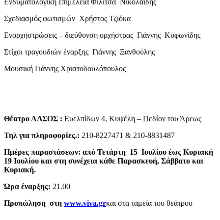
Ενδυματολογική επιμέλεια Φιλίτσα Νικολαϊδης
Σχεδιασμός φωτισμών Χρήστος Τζιόκα
Ενορχηστρώσεις – διεύθυνση ορχήστρας Γιάννης Κυφωνίδης
Στίχοι τραγουδιών έναρξης Γιάννης Ξανθούλης
Μουσική Γιάννης Χριστοδουλόπουλος
Θέατρο ΑΛΣΟΣ :
Ευελπίδων 4, Κυψέλη – Πεδίον του Άρεως
Τηλ για πληροφορίες.:
210-8227471 & 210-8831487
Ημέρες παραστάσεων: από
Τετάρτη 15 Ιουλίου έως Κυριακή
19 Ιουλίου και στη συνέχεια κάθε Παρασκευή, Σάββατο και
Κυριακή.
Ώρα έναρξης:
21.00
Προπώληση στη
www.viva.gr
και στα ταμεία του θεάτρου