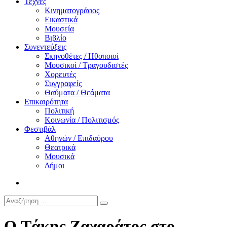
Τέχνες
Κινηματογράφος
Εικαστικά
Μουσεία
Βιβλίο
Συνεντεύξεις
Σκηνοθέτες / Ηθοποιοί
Μουσικοί / Τραγουδιστές
Χορευτές
Συγγραφείς
Θαύματα / Θεάματα
Επικαιρότητα
Πολιτική
Κοινωνία / Πολιτισμός
Φεστιβάλ
Αθηνών / Επιδαύρου
Θεατρικά
Μουσικά
Δήμοι
Ο Tάκης Ζαχαράτος στο