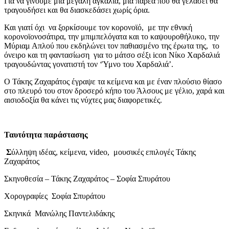
Για να γίνουμε μια μεγάλη αγκαλιά, μια παρέα που θα γελάσει θα
τραγουδήσει και θα διασκεδάσει χωρίς όρια.
Και γιατί όχι να ξορκίσουμε τον κορονοϊό, με την εθνική
κορονοϊονοσάτιρα, την μπιμπελόγατα και το καψουροθήλυκο, την
Μύριαμ Απλού που εκδηλώνει τον παθιασμένο της έρωτα της, το
όνειρο και τη φαντασίωση για το μάτσο σέξι icon Νίκο Χαρδαλιά
τραγουδώντας γονατιστή τον ‘Ύμνο του Χαρδαλιά’.
Ο Τάκης Ζαχαράτος έγραψε τα κείμενα και με έναν πλούσιο θίασο
στο πλευρό του στον δροσερό κήπο του Άλσους με γέλιο, χαρά και
αισιοδοξία θα κάνει τις νύχτες μας διαφορετικές.
Ταυτότητα παράστασης
Σ
ύλληψη ιδέας, κείμενα, video, μουσικές επιλογές Τάκης
Ζαχαράτος
Σκηνοθεσία – Τάκης Ζαχαράτος – Σοφία Σπυράτου
Χορογραφίες Σοφία Σπυράτου
Σκηνικά Μανώλης Παντελιδάκης