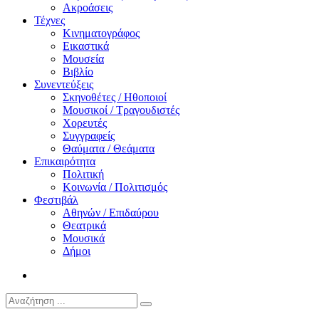
Ακροάσεις
Τέχνες
Κινηματογράφος
Εικαστικά
Μουσεία
Βιβλίο
Συνεντεύξεις
Σκηνοθέτες / Ηθοποιοί
Μουσικοί / Τραγουδιστές
Χορευτές
Συγγραφείς
Θαύματα / Θεάματα
Επικαιρότητα
Πολιτική
Κοινωνία / Πολιτισμός
Φεστιβάλ
Αθηνών / Επιδαύρου
Θεατρικά
Μουσικά
Δήμοι