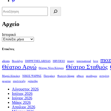
Search
Αρχείο
Ιστορικό
Ετικέτες
moz
alkistis
Brooklyn
DHPPETHELARISAS
HRVDEIO
imany
international
love
Θέατρο Αργώ
Θέατρο Σταθμός
Θέατρο Νέου Κόσμου
Μυρτώ Αλικάκη
ΝΙΚΟΣ ΨΑΡΡΑΣ
Πατεράκη
Φωτεινη Δάρρα
αθικοι
ακαδημος
αντιγόνη
ρεματια
συνέντευξη
χαλανδρι
Αύγουστος 2026
Ιούλιος 2026
Ιούνιος 2026
Μάιος 2026
Απρίλιος 2026