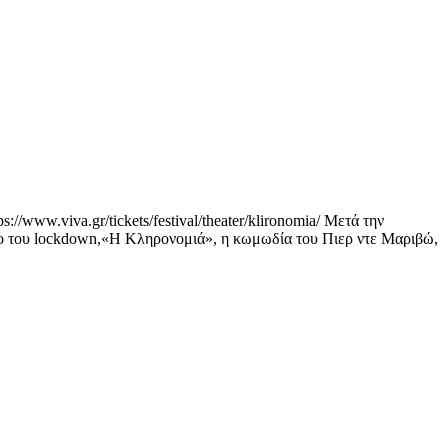
viva.gr/tickets/festival/theater/klironomia/ Μετά την
οδο του lockdown,«Η Κληρονομιά», η κωμωδία του Πιερ ντε Μαριβώ,