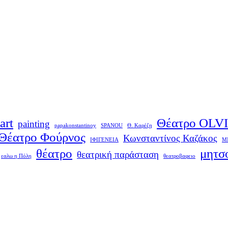
art
Θέατρο OLV
painting
papakonstantinoy
SPANOU
Θ. Καρέζη
Θέατρο Φούρνος
Κωνσταντίνος Καζάκος
ΙΦΙΓΕΝΕΙΑ
Μ
θέατρο
μητσ
θεατρική παράσταση
εαλω η Πόλη
θεατροβαφειο