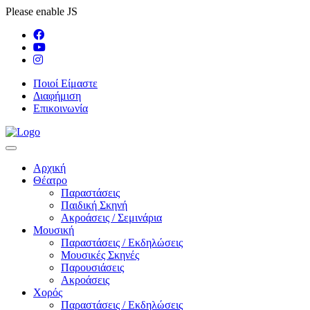
Please enable JS
Ποιοί Είμαστε
Διαφήμιση
Επικοινωνία
Αρχική
Θέατρο
Παραστάσεις
Παιδική Σκηνή
Ακροάσεις / Σεμινάρια
Μουσική
Παραστάσεις / Εκδηλώσεις
Μουσικές Σκηνές
Παρουσιάσεις
Ακροάσεις
Χορός
Παραστάσεις / Εκδηλώσεις