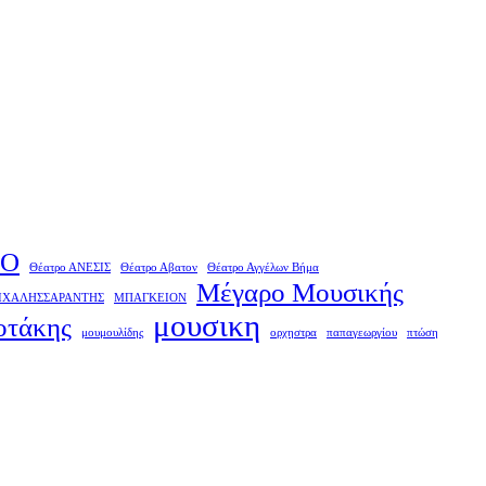
IO
Θέατρο ΑΝΕΣΙΣ
Θέατρο Αβατον
Θέατρο Αγγέλων Βήμα
Μέγαρο Μουσικής
ΙΧΑΛΗΣΣΑΡΑΝΤΗΣ
ΜΠΑΓΚΕΙΟΝ
μουσικη
οτάκης
μουμουλίδης
ορχηστρα
παπαγεωργίου
πτώση