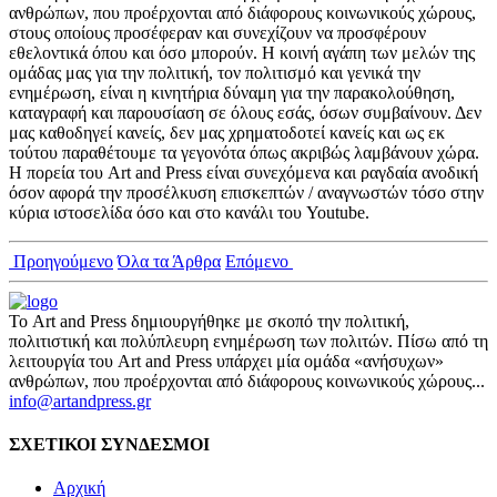
ανθρώπων, που προέρχονται από διάφορους κοινωνικούς χώρους,
στους οποίους προσέφεραν και συνεχίζουν να προσφέρουν
εθελοντικά όπου και όσο μπορούν. Η κοινή αγάπη των μελών της
ομάδας μας για την πολιτική, τον πολιτισμό και γενικά την
ενημέρωση, είναι η κινητήρια δύναμη για την παρακολούθηση,
καταγραφή και παρουσίαση σε όλους εσάς, όσων συμβαίνουν. Δεν
μας καθοδηγεί κανείς, δεν μας χρηματοδοτεί κανείς και ως εκ
τούτου παραθέτουμε τα γεγονότα όπως ακριβώς λαμβάνουν χώρα.
Η πορεία του Art and Press είναι συνεχόμενα και ραγδαία ανοδική
όσον αφορά την προσέλκυση επισκεπτών / αναγνωστών τόσο στην
κύρια ιστοσελίδα όσο και στο κανάλι του Youtube.
Προηγούμενο
Όλα τα Άρθρα
Επόμενο
Το Art and Press δημιουργήθηκε με σκοπό την πολιτική,
πολιτιστική και πολύπλευρη ενημέρωση των πολιτών. Πίσω από τη
λειτουργία του Art and Press υπάρχει μία ομάδα «ανήσυχων»
ανθρώπων, που προέρχονται από διάφορους κοινωνικούς χώρους...
info@artandpress.gr
ΣΧΕΤΙΚΟΙ ΣΥΝΔΕΣΜΟΙ
Αρχική