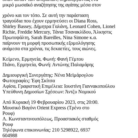
μικρό μωσαϊκό αναζήτησης της αγάπης μέσα στον
χρόνο και τον τόπο. Σε αυτή την παράσταση
τραγούδια που έχουν ερμηνεύσει οι Diana Ross,
Shirley Bassey, Δήμητρα Γαλάνη, Leonard Cohen, Lionel
Richie, Freddie Mercury, Τάνια Τσανακλίδου, Άλκηστις
Πρωτοψάλτη, Sarah Bareilles, Nina Simone κ.α.
παίρνουν τη μορφή προσωπικής εξομολόγησης
ανάμεσα στα χρόνια, τις δεκαετίες, τους αιώνες.
Κείμενο, Ερμηνεία, Φωνή: Φανή Γέμτου
Πιάνο, Ερμηνεία, Φωνή: Αντώνης Παλαμάρης
Δημιουργική Συνεργάτης: Νένα Μεϊμάρογλου
Φωτογραφίες: Έφη Σκίτσα
Αφίσα, Γραφιστική Επιμέλεια: Ιουστίνη Γιαννακοπούλου
Υπεύθυνη Δημοσίων Σχέσεων: Άντζυ Νομικού
Από Κυριακή 19 Φεβρουαρίου 2023, στις 20:00.
Μουσικό Βαγόνι Orient Express (Τρένο στο
Ρουφ)
Λ. Κωνσταντινουπόλεως, Προαστιακός σταθμός
Ρουφ
Τηλέφωνα επικοινωνίας: 210 5298922, 6937
604988