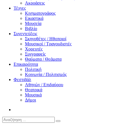
Ακροάσεις
Τέχνες
Κινηματογράφος
Εικαστικά
Μουσεία
Βιβλίο
Συνεντεύξεις
Σκηνοθέτες / Ηθοποιοί
Μουσικοί / Τραγουδιστές
Χορευτές
Συγγραφείς
Θαύματα / Θεάματα
Επικαιρότητα
Πολιτική
Κοινωνία / Πολιτισμός
Φεστιβάλ
Αθηνών / Επιδαύρου
Θεατρικά
Μουσικά
Δήμοι