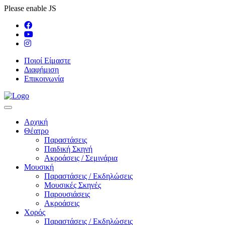
Please enable JS
Ποιοί Είμαστε
Διαφήμιση
Επικοινωνία
Αρχική
Θέατρο
Παραστάσεις
Παιδική Σκηνή
Ακροάσεις / Σεμινάρια
Μουσική
Παραστάσεις / Εκδηλώσεις
Μουσικές Σκηνές
Παρουσιάσεις
Ακροάσεις
Χορός
Παραστάσεις / Εκδηλώσεις