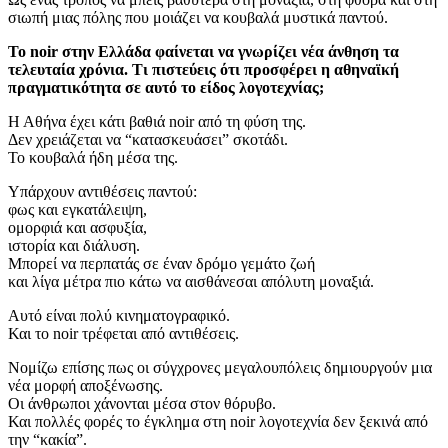
σιωπή μιας πόλης που μοιάζει να κουβαλά μυστικά παντού.
Το noir στην Ελλάδα φαίνεται να γνωρίζει νέα άνθηση τα
τελευταία χρόνια. Τι πιστεύεις ότι προσφέρει η αθηναϊκή
πραγματικότητα σε αυτό το είδος λογοτεχνίας;
Η Αθήνα έχει κάτι βαθιά noir από τη φύση της.
Δεν χρειάζεται να “κατασκευάσει” σκοτάδι.
Το κουβαλά ήδη μέσα της.
Υπάρχουν αντιθέσεις παντού:
φως και εγκατάλειψη,
ομορφιά και ασφυξία,
ιστορία και διάλυση.
Μπορεί να περπατάς σε έναν δρόμο γεμάτο ζωή
και λίγα μέτρα πιο κάτω να αισθάνεσαι απόλυτη μοναξιά.
Αυτό είναι πολύ κινηματογραφικό.
Και το noir τρέφεται από αντιθέσεις.
Νομίζω επίσης πως οι σύγχρονες μεγαλουπόλεις δημιουργούν μια
νέα μορφή αποξένωσης.
Οι άνθρωποι χάνονται μέσα στον θόρυβο.
Και πολλές φορές το έγκλημα στη noir λογοτεχνία δεν ξεκινά από
την “κακία”.