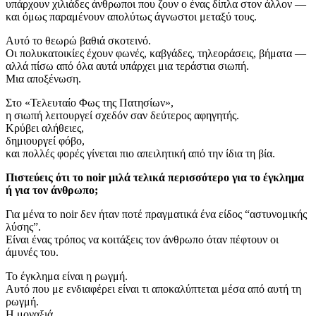
υπάρχουν χιλιάδες άνθρωποι που ζουν ο ένας δίπλα στον άλλον —
και όμως παραμένουν απολύτως άγνωστοι μεταξύ τους.
Αυτό το θεωρώ βαθιά σκοτεινό.
Οι πολυκατοικίες έχουν φωνές, καβγάδες, τηλεοράσεις, βήματα —
αλλά πίσω από όλα αυτά υπάρχει μια τεράστια σιωπή.
Μια αποξένωση.
Στο «Τελευταίο Φως της Πατησίων»,
η σιωπή λειτουργεί σχεδόν σαν δεύτερος αφηγητής.
Κρύβει αλήθειες,
δημιουργεί φόβο,
και πολλές φορές γίνεται πιο απειλητική από την ίδια τη βία.
Πιστεύεις ότι το noir μιλά τελικά περισσότερο για το έγκλημα
ή για τον άνθρωπο;
Για μένα το noir δεν ήταν ποτέ πραγματικά ένα είδος “αστυνομικής
λύσης”.
Είναι ένας τρόπος να κοιτάξεις τον άνθρωπο όταν πέφτουν οι
άμυνές του.
Το έγκλημα είναι η ρωγμή.
Αυτό που με ενδιαφέρει είναι τι αποκαλύπτεται μέσα από αυτή τη
ρωγμή.
Η μοναξιά.