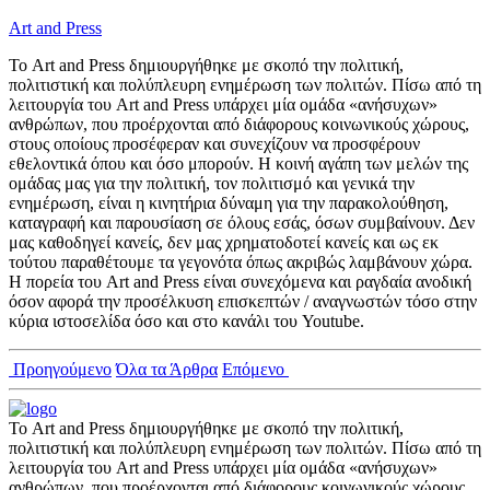
Art and Press
Το Art and Press δημιουργήθηκε με σκοπό την πολιτική,
πολιτιστική και πολύπλευρη ενημέρωση των πολιτών. Πίσω από τη
λειτουργία του Art and Press υπάρχει μία ομάδα «ανήσυχων»
ανθρώπων, που προέρχονται από διάφορους κοινωνικούς χώρους,
στους οποίους προσέφεραν και συνεχίζουν να προσφέρουν
εθελοντικά όπου και όσο μπορούν. Η κοινή αγάπη των μελών της
ομάδας μας για την πολιτική, τον πολιτισμό και γενικά την
ενημέρωση, είναι η κινητήρια δύναμη για την παρακολούθηση,
καταγραφή και παρουσίαση σε όλους εσάς, όσων συμβαίνουν. Δεν
μας καθοδηγεί κανείς, δεν μας χρηματοδοτεί κανείς και ως εκ
τούτου παραθέτουμε τα γεγονότα όπως ακριβώς λαμβάνουν χώρα.
Η πορεία του Art and Press είναι συνεχόμενα και ραγδαία ανοδική
όσον αφορά την προσέλκυση επισκεπτών / αναγνωστών τόσο στην
κύρια ιστοσελίδα όσο και στο κανάλι του Youtube.
Προηγούμενο
Όλα τα Άρθρα
Επόμενο
Το Art and Press δημιουργήθηκε με σκοπό την πολιτική,
πολιτιστική και πολύπλευρη ενημέρωση των πολιτών. Πίσω από τη
λειτουργία του Art and Press υπάρχει μία ομάδα «ανήσυχων»
ανθρώπων, που προέρχονται από διάφορους κοινωνικούς χώρους...