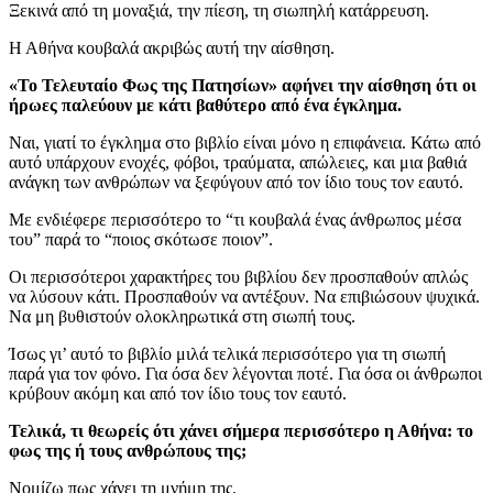
Ξεκινά από τη μοναξιά, την πίεση, τη σιωπηλή κατάρρευση.
Η Αθήνα κουβαλά ακριβώς αυτή την αίσθηση.
«Το Τελευταίο Φως της Πατησίων» αφήνει την αίσθηση ότι οι
ήρωες παλεύουν με κάτι βαθύτερο από ένα έγκλημα.
Ναι, γιατί το έγκλημα στο βιβλίο είναι μόνο η επιφάνεια. Κάτω από
αυτό υπάρχουν ενοχές, φόβοι, τραύματα, απώλειες, και μια βαθιά
ανάγκη των ανθρώπων να ξεφύγουν από τον ίδιο τους τον εαυτό.
Με ενδιέφερε περισσότερο το “τι κουβαλά ένας άνθρωπος μέσα
του” παρά το “ποιος σκότωσε ποιον”.
Οι περισσότεροι χαρακτήρες του βιβλίου δεν προσπαθούν απλώς
να λύσουν κάτι. Προσπαθούν να αντέξουν. Να επιβιώσουν ψυχικά.
Να μη βυθιστούν ολοκληρωτικά στη σιωπή τους.
Ίσως γι’ αυτό το βιβλίο μιλά τελικά περισσότερο για τη σιωπή
παρά για τον φόνο. Για όσα δεν λέγονται ποτέ. Για όσα οι άνθρωποι
κρύβουν ακόμη και από τον ίδιο τους τον εαυτό.
Τελικά, τι θεωρείς ότι χάνει σήμερα περισσότερο η Αθήνα: το
φως της ή τους ανθρώπους της;
Νομίζω πως χάνει τη μνήμη της.