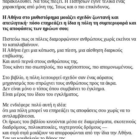
παρακολουθεί. Να τους πιέζει. Η Πατησίων έγινε τελικά ένας
χαρακτήρας από μόνη της. Ίσως και ο πιο επικίνδυνος.
Η Αθήνα στο μυθιστόρημα μοιάζει σχεδόν ζωντανή και
απειλητική· πόσο επηρεάζει η ίδια η πόλη τη συμπεριφορά και
τις αποφάσεις των ηρώων σου;
Πιστεύω πως οι πόλεις διαμορφώνουν ανθρώπους χωρίς εκείνοι να
το καταλαβαίνουν.
Η Αθήνα έχει μια κόπωση, μια πίεση, μια αίσθηση διαρκούς
επιβίωσης.
Και αυτό περνά στους ανθρώπους της.
Τους κάνει πιο σιωπηλούς, πιο καχύποπτους, πιο απομονωμένους.
Στο βιβλίο, η πόλη λειτουργεί σχεδόν σαν ένας αόρατος
μηχανισμός που σπρώχνει τους ανθρώπους προς τα άκρα.
Δεν είναι μόνο ο τόπος όπου συμβαίνει το έγκλημα.
Είναι μέρος του ίδιου του εγκλήματος.
Με ενδιέφερε πολύ αυτή η ιδέα:
ότι μια πόλη μπορεί να επηρεάζει τις αποφάσεις σου χωρίς να το
αντιλαμβάνεσαι.
Οι ήρωες του βιβλίου κινούνται μέσα σε διαμερίσματα, σκοτεινούς
διαδρόμους, πολυκατοικίες, νυχτερινούς δρόμους —
και σιγά σιγά μοιάζουν να απορροφώνται από την ίδια την Αθήνα.
Σαν να κουβαλούν το βάρος της.