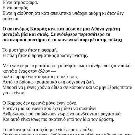
Είναι ατμόσφαιρα.
Είναι ρυθμός.
Είναι η αίσθηση ότι κάτι απειλητικό υπάρχει ακόμη κι όταν δεν
φαίνεται
Ο αστυνόμος Καρράς κινείται μέσα σε μια Αθήνα γεμάτη
μοναξιά, βία και σκιές. Σε ενδιέφερε περισσότερο το
αστυνομικό μυστήριο ή το κοινωνικό πορτρέτο της πόλης;
Το μυστήριο ήταν η αφορμή.
Η πόλη ήταν ο πραγματικός πρωταγωνιστής.
Με ενδιέφερε περισσότερο η αίσθηση πως οι άνθρωποι ζουν πολύ
κοντά ο ένας στον άλλον —
αλλά παραμένουν αόρατοι μεταξύ τους.
Αυτό το βρίσκω τρομακτικό στη σύγχρονη ζωή.
Μπορεί να μένεις χρόνια δίπλα σε κάποιον και να μην ξέρεις τίποτα
για εκείνον.
Ο Καρράς δεν ερευνά μόνο έναν φόνο.
Ερευνά μια κοινωνία που έχει μάθει να σωπαίνει.
Ανθρώπους που επιβιώνουν χωρίς να συνδέονται πραγματικά.
Και αυτό είναι ίσως πιο σκοτεινό από τον ίδιο τον δράστη.
Το αστυνομικό στοιχείο με ενδιέφερε ως πύλη.
Ως ένας τρόπος να μπεις βαθύτερα στη μοναξιά, στη φθορά και στη