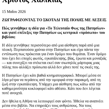
15 Μαΐου 2026
ΖΩΓΡΑΦΙΖΟΝΤΑΣ ΤΟ ΣΚΟΤΑΔΙ ΤΗΣ ΠΟΛΗΣ ΜΕ ΛΕΞΕΙΣ
Πώς γεννήθηκε η ιδέα για «Το Τελευταίο Φως της Πατησίων»
και γιατί επέλεξες την Πατησίων ως κεντρικό «πρόσωπο» του
βιβλίου;
Η ιδέα γεννήθηκε περισσότερο από μια αίσθηση παρά από μια
πλοκή. Περπατούσα χρόνια στην Πατησίων και είχα πάντα την
εντύπωση πως πρόκειται για έναν δρόμο που θυμάται. Έναν δρόμο
που έχει δει εποχές φωτός, εγκατάλειψης, βίας, έρωτα και μοναξιάς
— και συνεχίζει να στέκεται εκεί σαν σιωπηλός μάρτυρας μιας
πόλης που αλλάζει πρόσωπα αλλά δεν χάνει ποτέ τις σκιές της.
Η Πατησίων έχει κάτι βαθιά κινηματογραφικό. Μπορεί μέσα σε
λίγα μέτρα να περάσεις από την ομορφιά στην παρακμή, από τη
ζωή στην εγκατάλειψη. Υπάρχει μια αίσθηση πως κάτω από την
καθημερινότητα κυκλοφορεί κάτι αθέατο. Κάτι που δεν λέγεται
ποτέ ανοιχτά.
Δεν ήθελα η Αθήνα να λειτουργεί σαν φόντο. Ήθελα να αναπνέει
μέσα στο βιβλίο. Να επηρεάζει τους ανθρώπους. Να τους