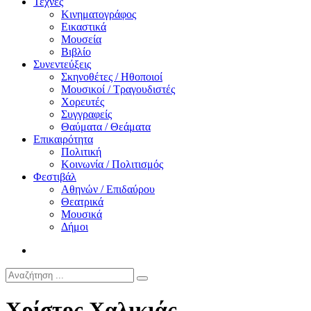
Τέχνες
Κινηματογράφος
Εικαστικά
Μουσεία
Βιβλίο
Συνεντεύξεις
Σκηνοθέτες / Ηθοποιοί
Μουσικοί / Τραγουδιστές
Χορευτές
Συγγραφείς
Θαύματα / Θεάματα
Επικαιρότητα
Πολιτική
Κοινωνία / Πολιτισμός
Φεστιβάλ
Αθηνών / Επιδαύρου
Θεατρικά
Μουσικά
Δήμοι
Χρίστος Χαλικιάς