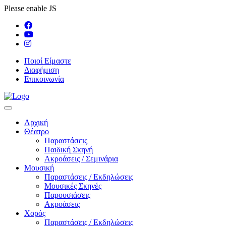
Please enable JS
Ποιοί Είμαστε
Διαφήμιση
Επικοινωνία
Αρχική
Θέατρο
Παραστάσεις
Παιδική Σκηνή
Ακροάσεις / Σεμινάρια
Μουσική
Παραστάσεις / Εκδηλώσεις
Μουσικές Σκηνές
Παρουσιάσεις
Ακροάσεις
Χορός
Παραστάσεις / Εκδηλώσεις