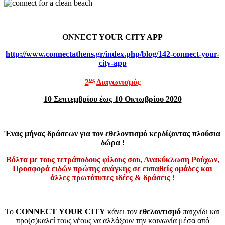
ONNECT YOUR CITY APP
http://www.connectathens.gr/index.php/blog/142-connect-your-
city-app
ος
2
Διαγωνισμός
10 Σεπτεμβρίου έως 10 Οκτωβρίου 2020
Ένας μήνας δράσεων για τον εθελοντισμό κερδίζοντας πλούσια
δώρα !
Βόλτα με τους τετράποδους φίλους σου, Ανακύκλωση Ρούχων,
Προσφορά ειδών πρώτης ανάγκης σε ευπαθείς ομάδες και
άλλες πρωτότυπες ιδέες & δράσεις !
Το
CONNECT
YOUR
CITY
κάνει τον
εθελοντισμό
παιχνίδι και
προ(σ)καλεί τους νέους να αλλάξουν την κοινωνία μέσα από