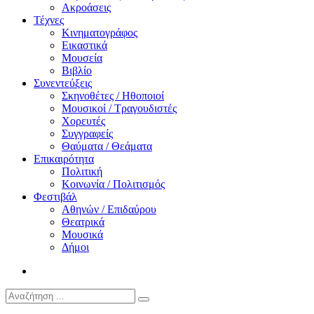
Ακροάσεις
Τέχνες
Κινηματογράφος
Εικαστικά
Μουσεία
Βιβλίο
Συνεντεύξεις
Σκηνοθέτες / Ηθοποιοί
Μουσικοί / Τραγουδιστές
Χορευτές
Συγγραφείς
Θαύματα / Θεάματα
Επικαιρότητα
Πολιτική
Κοινωνία / Πολιτισμός
Φεστιβάλ
Αθηνών / Επιδαύρου
Θεατρικά
Μουσικά
Δήμοι