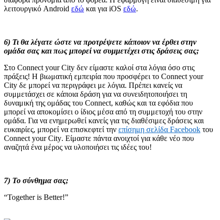
λειτουργικό
Android
εδώ
και για
iOS
εδώ
.
6) Τι θα λέγατε ώστε να προτρέψετε κάποιον να έρθει στην
ομάδα σας και πως μπορεί να συμμετέχει στις δράσεις σας;
Στο
Connect
your
City
δεν είμαστε καλοί στα λόγια όσο στις
πράξεις! Η βιωματική εμπειρία που προσφέρει το
Connect
your
City
δε μπορεί να περιγράφει με λόγια. Πρέπει κανείς να
συμμετάσχει σε κάποια δράση για να συνειδητοποιήσει τη
δυναμική της ομάδας του
Connect
, καθώς και τα εφόδια που
μπορεί να αποκομίσει ο ίδιος μέσα από τη συμμετοχή του στην
ομάδα. Για να ενημερωθεί κανείς για τις διαθέσιμες δράσεις και
ευκαιρίες, μπορεί να επισκεφτεί την
επίσημη σελίδα
Facebook
του
Connect
your
City
. Είμαστε πάντα ανοιχτοί για κάθε νέο που
αναζητά ένα μέρος να υλοποιήσει τις ιδέες του!
7)
Το
σύνθημα
σας
;
“
Together is Better!”