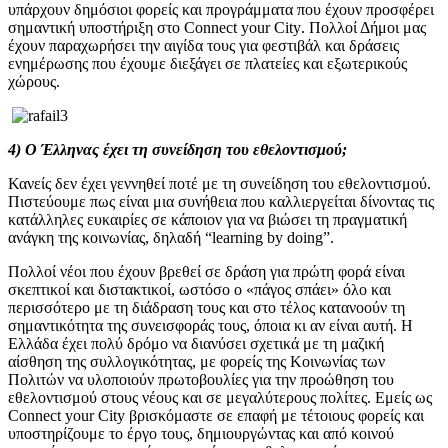
υπάρχουν δημόσιοι φορείς και προγράμματα που έχουν προσφέρει
σημαντική υποστήριξη στο
Connect
your
City
. Πολλοί Δήμοι μας
έχουν παραχωρήσει την αιγίδα τους για φεστιβάλ και δράσεις
ενημέρωσης που έχουμε διεξάγει σε πλατείες και εξωτερικούς
χώρους.
4) Ο Έλληνας έχει τη συνείδηση του εθελοντισμού;
Κανείς δεν έχει γεννηθεί ποτέ με τη συνείδηση του εθελοντισμού.
Πιστεύουμε πως είναι μια συνήθεια που καλλιεργείται δίνοντας τις
κατάλληλες ευκαιρίες σε κάποιον για να βιώσει τη πραγματική
ανάγκη της κοινωνίας, δηλαδή “
learning
by
doing
”.
Πολλοί νέοι που έχουν βρεθεί σε δράση για πρώτη φορά είναι
σκεπτικοί και διστακτικοί, ωστόσο ο «πάγος σπάει» όλο και
περισσότερο με τη διάδραση τους και στο τέλος κατανοούν τη
σημαντικότητα της συνεισφοράς τους, όποια κι αν είναι αυτή. Η
Ελλάδα έχει πολύ δρόμο να διανύσει σχετικά με τη μαζική
αίσθηση της συλλογικότητας, με φορείς της Κοινωνίας των
Πολιτών να υλοποιούν πρωτοβουλίες για την προώθηση του
εθελοντισμού στους νέους και σε μεγαλύτερους πολίτες. Εμείς ως
Connect
your
City
βρισκόμαστε σε επαφή με τέτοιους φορείς και
υποστηρίζουμε το έργο τους, δημιουργώντας και από κοινού