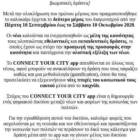
βιωματικές δράσεις!
Μετά την ολοκλήρωση του πρώτου μέρους που πραγματοποιήθηκε
το καλοκαίρι έρχεται το
δεύτερο μέρος
του διαγωνισμού από την
Πέμπτη 10 Σεπτεμβρίου έως το Σάββατο 10 Οκτωβρίου 2020
.
Οι
νέοι
καλούνται να ενεργοποιηθούν ως
μέλη της κοινότητας
τους υλοποιώντας
εθελοντικές
και
εκπαιδευτικές δράσεις
, οι
οποίες έχουν ως στόχο την
προαγωγή της προσφοράς στην
κοινότητα
και ταυτόχρονα την
ολιστική εξέλιξη των νέων
.
Το
CONNECT
YOUR
CITY
app
απευθύνεται σε όλους τους
νέους, αφού μπορούν να ανακαλύψουν τη δράση που τους ταιριάζει
καθώς και μια μεθοδολογία (
gamification
), όπου θα τους
προσελκύσει να εξερευνήσουν
νέες πτυχές του κοινωνικού τους
εαυτού
μέσα από το
παιχνίδι
.
Στόχος του
CONNECT
YOUR
CITY
app
είναι η δημιουργία
ενός ψηφιακού δικτύου μεταξύ νέων και φορέων της κοινωνίας των
πολιτών.
Για την εγκαθίδρυση αυτού του δικτύου, καλούμε φορείς που
ασχολούνται με τη νεολαία και τον εθελοντισμό και προασπίζονται
την κοινωνία των πολιτών να περάσουν το δικό τους κάλεσμα για
δράση μέσα από το
app
και να γίνουν μέλος του δικτύου