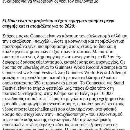
ευκαιρίες για να γνωρίσουν οι νέοι τον εθελοντισμό.
5) Ποια είναι τα
projects
που έχετε πραγματοποιήσει μέχρι
στιγμής και τι ετοιμάζετε για το 2020;
Στόχος μας ως
Connect
είναι να κάνουμε τον εθελοντισμό αλλά και
την εκπαίδευση «παιχνίδι», ώστε η κοινωνική και περιβαλλοντική
προσφορά να γίνει πιο προσβάσιμη στους νέους, το ίδιο και η
καλλιέργεια σημαντικών δεξιοτήτων σε αυτούς. Με αυτό το
σκεπτικό στο νου, δημιουργούμε -σε συνεργασία με εθελοντές-
διάφορες δράσεις εθελοντισμού, εκπαίδευσης και ψυχαγωγίας. Οι
δυο
πιο
σημειωτέες
είναι
το
Guinness World Record Attempt
και
το
Connected we Stand Festival.
Στο
Guinness
World
Record
Attempt
φτιάξαμε το μεγαλύτερο μωσαϊκό με ανακυκλώσιμα υλικά το
οποίο έφτασε τα 358 τετραγωνικά μέτρα! Το
Connected
we
Stand
Festival
είναι το ετήσιο φεστιβάλ μας, πέρσι έλαβε τόπο στη
πλατεία Συντάγματος, στην Κύπρο και το Βέλγιο με 10.000
μοναδικούς επισκέπτες. Τώρα, το μεγαλύτερο μας εγχείρημα είναι
η
mobile
εφαρμογή που αναπτύσσουμε, η οποία προσφέρει στους
νέους αποστολές (
challenges
) που ολοκληρώνουν στο φυσικό
κόσμο που στοχεύουν στην «παιχνιδοποίηση» του εθελοντισμού,
της εκπαίδευσης και της τεχνολογίας. Με την ολοκλήρωση
αποστολών, ο νέος κερδίζει πόντους που τους εξαργυρώνει σε
διάφορα προνόμια από το φορέα. Η εφαρμογή είναι διαθέσιμη για