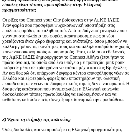
εύκολες είναι τέτοιες πρωτοβουλίες στην Ελληνική
πραγματικότητα;
Οι ρίζες του
Connect
your
City
βρίσκονται στην ΑμΚΕ ΙΑΣΙΣ,
έναν φορέα που προσφέρει ψυχοκοινωνική υποστήριξη στις
ευάλωτες ομάδες του πληθυσμού. Από τη διάγνωση αναγκών που
γίνονται στο πλαίσιο του φορέα, παρατηρήσαμε πως οι νέοι
χρειάζονται έναν χώρο έκφρασης και ανάπτυξης, όπου μπορούν να
καλλιεργήσουν τις ικανότητες τους και να αλληλοεπιδράσουν χωρίς
κοινωνικοοικονομικούς περιορισμούς. Έτσι, οι ίδιοι οι εθελοντές
της ΑμΚΕ ΙΑΣΙΣ δημιούργησαν το
Connect
Αθήνα (έτσι ήταν το
πρώτο όνομα), το οποίο από ένα υπόγειο με τραπεζάκι
pink
ponk
μπόρεσε μέσα σε τρία χρόνια να φτάσει μέχρι και στις Βρυξέλλες.
Αν και θεωρώ ότι υπάρχουν διάφορα κέντρα απασχόλησης νέων σε
Ελλάδα και εξωτερικό, φορείς που υποστηρίζουν την ολιστική
εκπαίδευση των νέων σε διαφορετικούς τομείς δεν είναι αρκετοί. Η
δυσμενής κατάσταση που αντιμετωπίζει η Ελληνική κοινωνία
δυσκολεύουν τέτοιες πρωτοβουλίες να ευδοκιμήσουν και να
ανθίσουν, ωστόσο εμείς συνεχίζουμε δυναμικά την προσπάθεια.
3) Έχετε τη στήριξη της πολιτείας;
Όσες δυσκολίες και να προσφέρει η Ελληνική πραγματικότητα,