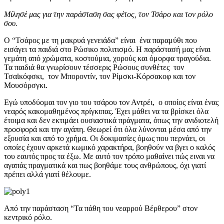
Μίλησέ μας για την παράσταση σας φέτος, τον Τσάρο και τον ρόλο
σου.
Ο “Τσάρος με τη μακρυά γενειάδα” είναι ένα παραμύθι που
εισάγει τα παιδιά στο Ρώσικο πολιτισμό. Η παράστασή μας είναι
γεμάτη από χρώματα, κοστούμια, χορούς και όμορφα τραγούδια.
Τα παιδιά θα γνωρίσουν τέσσερις Ρώσους συνθέτες τον
Τσαϊκόφσκι, τον Μποροντίν, τον Ρίμσκι-Κόρσακοφ και τον
Μουσόρσγκι.
Εγώ υποδύομαι τον γιο του τσάρου τον Αντρέι, ο οποίος είναι ένας
νεαρός κακομαθημένος πρίγκιπας. Έχει μάθει να τα βρίσκει όλα
έτοιμα και δεν εκτιμάει ουσιαστικά πράγματα, όπως την ανιδιοτελή
προσφορά και την αγάπη. Θεωρεί ότι όλα λύνονται μέσα από την
εξουσία και από το χρήμα. Οι δοκιμασίες όμως που περνάει, οι
οποίες έχουν αρκετά κωμικό χαρακτήρα, βοηθούν να βγει ο καλός
του εαυτός προς τα έξω. Με αυτό τον τρόπο μαθαίνει πώς ειναι να
αγαπάς πραγματικά και πως βοηθάμε τους ανθρώπους, όχι γιατί
πρέπει αλλά γιατί θέλουμε.
Από την παράσταση “Τα πάθη του νεαρρού Βέρθερου” στον
κεντρικό ρόλο.