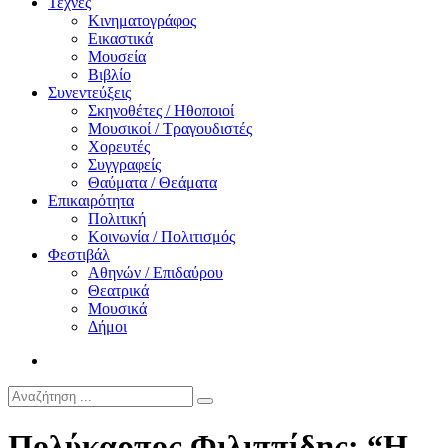
Τέχνες
Κινηματογράφος
Εικαστικά
Μουσεία
Βιβλίο
Συνεντεύξεις
Σκηνοθέτες / Ηθοποιοί
Μουσικοί / Τραγουδιστές
Χορευτές
Συγγραφείς
Θαύματα / Θεάματα
Επικαιρότητα
Πολιτική
Κοινωνία / Πολιτισμός
Φεστιβάλ
Αθηνών / Επιδαύρου
Θεατρικά
Μουσικά
Δήμοι
Πολύκαρπος Φιλιππίδης: “Η