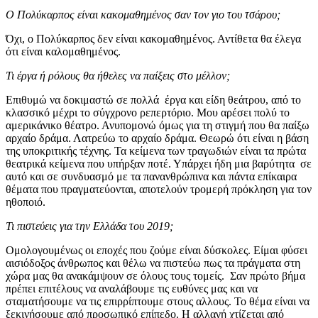
Ο Πολύκαρπος είναι κακομαθημένος σαν τον γιο του τσάρου;
Όχι, ο Πολύκαρπος δεν είναι κακομαθημένος. Αντίθετα θα έλεγα
ότι είναι καλομαθημένος.
Τι έργα ή ρόλους θα ήθελες να παίξεις στο μέλλον;
Επιθυμώ να δοκιμαστώ σε πολλά έργα και είδη θεάτρου, από το
κλασσικό μέχρι το σύγχρονο ρεπερτόριο. Μου αρέσει πολύ το
αμερικάνικο θέατρο. Ανυπομονώ όμως για τη στιγμή που θα παίξω
αρχαίο δράμα. Λατρεύω το αρχαίο δράμα. Θεωρώ ότι είναι η βάση
της υποκριτικής τέχνης. Τα κείμενα των τραγωδιών είναι τα πρώτα
θεατρικά κείμενα που υπήρξαν ποτέ. Υπάρχει ήδη μια βαρύτητα σε
αυτό και σε συνδυασμό με τα πανανθρώπινα και πάντα επίκαιρα
θέματα που πραγματεύονται, αποτελούν τρομερή πρόκληση για τον
ηθοποιό.
Τι πιστεύεις για την Ελλάδα του 2019;
Ομολογουμένως οι εποχές που ζούμε είναι δύσκολες. Είμαι φύσει
αισιόδοξος άνθρωπος και θέλω να πιστεύω πως τα πράγματα στη
χώρα μας θα ανακάμψουν σε όλους τους τομείς. Σαν πρώτο βήμα
πρέπει επιτέλους να αναλάβουμε τις ευθύνες μας και να
σταματήσουμε να τις επιρρίπτουμε στους αλλους. Το θέμα είναι να
ξεκινήσουμε από προσωπικό επίπεδο. Η αλλαγή χτίζεται από